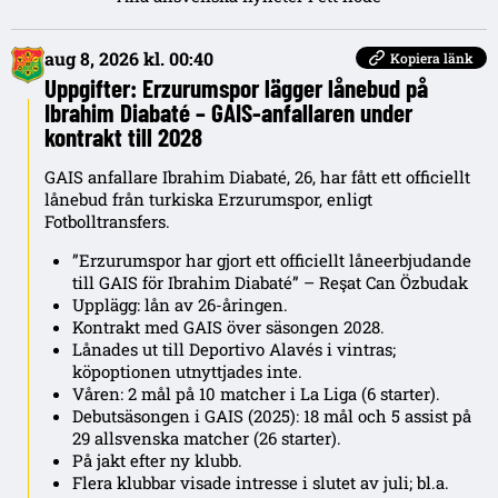
aug 8, 2026 kl. 00:40
Kopiera länk
Uppgifter: Erzurumspor lägger lånebud på
Ibrahim Diabaté – GAIS-anfallaren under
kontrakt till 2028
GAIS anfallare Ibrahim Diabaté, 26, har fått ett officiellt
lånebud från turkiska Erzurumspor, enligt
Fotbolltransfers.
”Erzurumspor har gjort ett officiellt låneerbjudande
till GAIS för Ibrahim Diabaté” – Reşat Can Özbudak
Upplägg: lån av 26-åringen.
Kontrakt med GAIS över säsongen 2028.
Lånades ut till Deportivo Alavés i vintras;
köpoptionen utnyttjades inte.
Våren: 2 mål på 10 matcher i La Liga (6 starter).
Debutsäsongen i GAIS (2025): 18 mål och 5 assist på
29 allsvenska matcher (26 starter).
På jakt efter ny klubb.
Flera klubbar visade intresse i slutet av juli; bl.a.