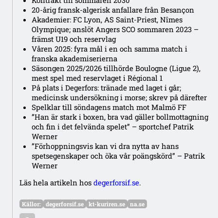
Kontrakt till sommaren 2030
20-årig fransk-algerisk anfallare från Besançon
Akademier: FC Lyon, AS Saint-Priest, Nîmes
Olympique; anslöt Angers SCO sommaren 2023 –
främst U19 och reservlag
Våren 2025: fyra mål i en och samma match i
franska akademiserierna
Säsongen 2025/2026 tillhörde Boulogne (Ligue 2),
mest spel med reservlaget i Régional 1
På plats i Degerfors: tränade med laget i går;
medicinsk undersökning i morse; skrev på därefter
Spelklar till söndagens match mot Malmö FF
”Han är stark i boxen, bra vad gäller bollmottagning
och fin i det felvända spelet” – sportchef Patrik
Werner
”Förhoppningsvis kan vi dra nytta av hans
spetsegenskaper och öka vår poängskörd” – Patrik
Werner
Läs hela artikeln hos
degerforsif.se
.
Källor:
degerforsif.se
kt-kuriren.se
na.se