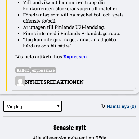
Vill undvika att hamna i en trupp där
konkurrensen blockerar vägen till matcher.
Föredrar lag som vill ha mycket boll och spela
offensiv fotboll.
Är uttagen till Finlands U21-landslag.
Finns inte med i Finlands A-landslagstrupp.
”Jag kan inte göra något annat än att jobba
hårdare och bli bättre”.
Läs hela artikeln hos
Expressen
.
Källor:
expressen.se
NYHETSREDAKTIONEN
Hämta nya (
0
)
Välj lag
↻
Senaste nytt
Alla allsvenska nyheter i ett flöde