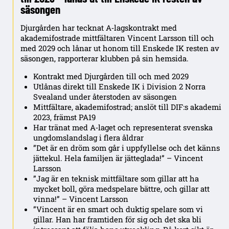
säsongen
Djurgården har tecknat A‑lagskontrakt med
akademifostrade mittfältaren Vincent Larsson till och
med 2029 och lånar ut honom till Enskede IK resten av
säsongen, rapporterar klubben på sin hemsida.
Kontrakt med Djurgården till och med 2029
Utlånas direkt till Enskede IK i Division 2 Norra
Svealand under återstoden av säsongen
Mittfältare, akademifostrad; anslöt till DIF:s akademi
2023, främst PA19
Har tränat med A‑laget och representerat svenska
ungdomslandslag i flera åldrar
”Det är en dröm som går i uppfyllelse och det känns
jättekul. Hela familjen är jätteglada!” – Vincent
Larsson
”Jag är en teknisk mittfältare som gillar att ha
mycket boll, göra medspelare bättre, och gillar att
vinna!” – Vincent Larsson
”Vincent är en smart och duktig spelare som vi
gillar. Han har framtiden för sig och det ska bli