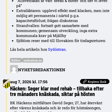
”Allsvenskan är vårt ’bread & butter’ och det vi lever
på”
Extraläktaren: upplevd effekt med klacken, men inte
möjlig att permanenta i närtid p.g.a.
kapacitetsförlust; frågan diskuteras
Strandvallen: fortsatt gott samarbete med
kommunen; gemensam utveckling, inga extra
kommunala krav på Mjällby
Sjöblom reser med till Slovakien för tisdagsreturen
Läs hela artikeln hos
Sydöstran
.
Källor:
sydostran.se
NYHETSREDAKTIONEN
aug 7, 2026 kl. 17:56
Kopiera länk
Häcken: Seger klar med rehab – tillbaka efter
tre månaders knäskada, siktar på hösten
BK Häckens mittfältare David Seger, 27, har återvänt
efter vårens knäskada och är redo för höstsäsongen,