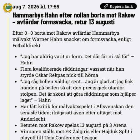
aug 7, 2026 kl. 17:55
Kopiera länk
Hammarbys Hahn efter nollan borta mot Rakow
– avfärdar formsvacka, retur 13 augusti
Efter 0–0 borta mot Rakow avfärdar Hammarbys
målvakt Warner Hahn snacket om formsvacka, enligt
Fotbolldirekt.
”Jag har aldrig varit ur form. Det där får ni stå för” –
Hahn
Flera kvalificerade räddningar; vassast när han
styrde Oskar Rekpas nick till hörna
”Jag såg bollen väldigt sent… Jag är glad att jag fick
handen på bollen så att den precis gick utanför
stolpen. Det är skönt att göra räddningar som hjälper
laget” – Hahn
Har fått kritik för målvaktsspelet i Allsvenskan den
senaste tiden; ifrågasatt även efter uttåget mot
Anderlecht
Returen mot Rakow spelas 13 augusti på 3 Arena
Vinnaren ställs mot FK Žalgiris eller Hajduk Split i
playoff till Uefa Conference League