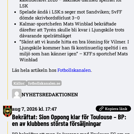
LSK
Spelade ändå i LSK:s seger mot Sandviken; SvFF
dömde skrivbordsförlust 3–0
Kalmar-sportchefen Mats Winblad bekräftade
därefter att Tyrén skulle bli kvar i Ljungskile trots
dåvarande spelrättsläget
”Skönt att vi kunde hitta en bra lösning för Vilmer. I
Ljungskile kommer han få kontinuerlig speltid i en
miljö som han känner igen” – KFF:s sportchef Mats
Winblad
Läs hela artikeln hos
Fotbollskanalen
.
Källor:
fotbollskanalen.se
NYHETSREDAKTIONEN
aug 7, 2026 kl. 17:47
Kopiera länk
Bekräftat: Sion Oppong klar för Toulouse – BP:
en av klubbens största försäljningar