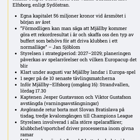
Elfsborg, enligt Sydöstran.
Egna kapitalet 56 miljoner kronor vid årsmötet i
början av året
”Förmodligen kan man säga att Mjällby kommer
göra ett rekordresultat i år och skaffa oss den typ av
buffert som behövs för att driva klubben i ett
normalläge” – Jan Sjöblom
Styrelsen i strategiperiod: 2027–2029; planeringen
påverkas av spelarrörelser och vilken Europacup det
blir
Klart under augusti var Mjällby landar i Europa-spel
1 seger på de 10 senaste tävlingsmatcherna
Inför Mjällby–Elfsborg (omgång 16): Strandvallen,
lördag 17.30
Kaptenen Jesper Gustavsson och Viktor Gustafson
avstängda (varningsavstängningar)
Avgörande retur borta mot Slovan Bratislava på
tisdag, tredje kvalomgången till Champions League
Styrelsen involverad i alla större spelaraffärer;
klubbchef/sportchef driver processerna inom givna
ramar