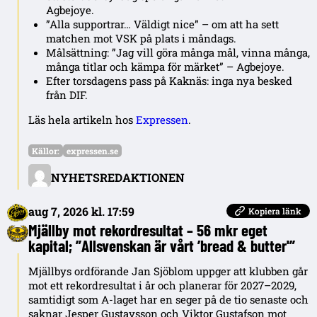
Agbejoye.
”Alla supportrar… Väldigt nice” – om att ha sett
matchen mot VSK på plats i måndags.
Målsättning: ”Jag vill göra många mål, vinna många,
många titlar och kämpa för märket” – Agbejoye.
Efter torsdagens pass på Kaknäs: inga nya besked
från DIF.
Läs hela artikeln hos
Expressen
.
Källor:
expressen.se
NYHETSREDAKTIONEN
aug 7, 2026 kl. 17:59
Kopiera länk
Mjällby mot rekordresultat – 56 mkr eget
kapital; ”Allsvenskan är vårt ’bread & butter'”
Mjällbys ordförande Jan Sjöblom uppger att klubben går
mot ett rekordresultat i år och planerar för 2027–2029,
samtidigt som A-laget har en seger på de tio senaste och
saknar Jesper Gustavsson och Viktor Gustafson mot