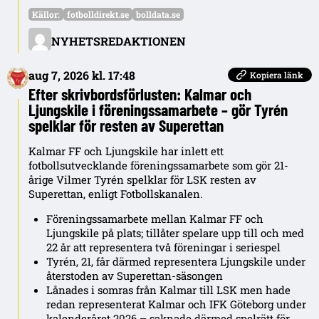
Källor:
fotbolldirekt.se
bolldata.se
NYHETSREDAKTIONEN
aug 7, 2026 kl. 17:48
Kopiera länk
Efter skrivbordsförlusten: Kalmar och
Ljungskile i föreningssamarbete – gör Tyrén
spelklar för resten av Superettan
Kalmar FF och Ljungskile har inlett ett
fotbollsutvecklande föreningssamarbete som gör 21-
årige Vilmer Tyrén spelklar för LSK resten av
Superettan, enligt Fotbollskanalen.
Föreningssamarbete mellan Kalmar FF och
Ljungskile på plats; tillåter spelare upp till och med
22 år att representera två föreningar i seriespel
Tyrén, 21, får därmed representera Ljungskile under
återstoden av Superettan-säsongen
Lånades i somras från Kalmar till LSK men hade
redan representerat Kalmar och IFK Göteborg under
kalenderåret 2026 – saknade därmed spelrätt för