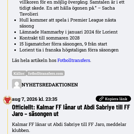
villkoren för en möjlig övergång. Samtalen är i ett
tidigt skede. En att hålla ögonen på.” – Sacha
Tavolieri
Hull kommer att spela i Premier League nästa
säsong
Lämnade Hammarby i januari 2024 för Lorient
Kontrakt till sommaren 2028
15 ligamatcher förra säsongen, 9 från start
Lorient tia i franska högstaligan förra säsongen
Läs hela artikeln hos
Fotbolltransfers
.
Källor:
fotbolltransfers.com
NYHETSREDAKTIONEN
aug 7, 2026 kl. 23:35
Kopiera länk
Officiellt: Kalmar FF lånar ut Abdi Sabriye till FF
Jaro – säsongen ut
Kalmar FF lånar ut Abdi Sabriye till FF Jaro, meddelar
klubben.