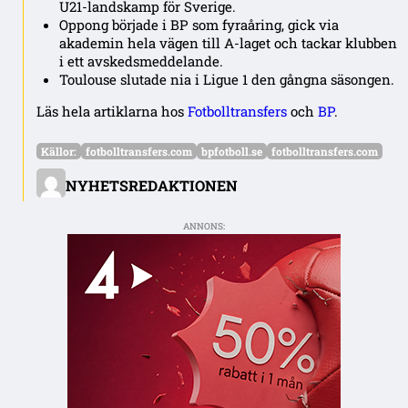
U21-landskamp för Sverige.
Oppong började i BP som fyraåring, gick via
akademin hela vägen till A-laget och tackar klubben
i ett avskedsmeddelande.
Toulouse slutade nia i Ligue 1 den gångna säsongen.
Läs hela artiklarna hos
Fotbolltransfers
och
BP
.
Källor:
fotbolltransfers.com
bpfotboll.se
fotbolltransfers.com
NYHETSREDAKTIONEN
ANNONS: