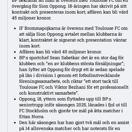
BP bekräftar att man är överens med Toulouse FC om en
övergång för Sion Oppong. 18-åringen har skrivit på sitt
kontrakt och presenteras inom kort; affären kan bli värd
45 miljoner kronor.
IF Brommapojkarna är överens med Toulouse FC om
att sälja Sion Oppong; avtalet mellan klubbarna är
klart, kontraktet är signerat och presentation väntar
inom kort.
Affären kan bli värd 45 miljoner kronor.
BP:s sportchef Sean Sabetkar: det är en stor dag för
klubben och ”en av klubbens största försäljningar”;
han lyfter att Oppong för drygt ett år sedan spelade
på lån i division 1 genom ett fotbollsutvecklande
föreningssamarbete, och riktar ”ett stort tack till
Toulouse FC och Viktor Bezhani för ett professionellt
och konstruktivt samarbete”.
Oppong, 18, yttern som flyttades upp till BP:s
seniortrupp inför säsongen 2025, lånades i fjol ut till
FC Stockholm och gjorde tre mål på åtta matcher i
Ettan Norra.
Den här säsongen har han gjort två mål och en assist
på 14 allsvenska matcher och har noterats för en