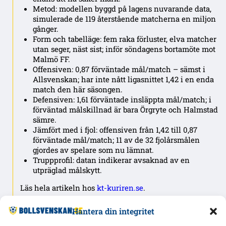
Metod: modellen byggd på lagens nuvarande data,
simulerade de 119 återstående matcherna en miljon
gånger.
Form och tabelläge: fem raka förluster, elva matcher
utan seger, näst sist; inför söndagens bortamöte mot
Malmö FF.
Offensiven: 0,87 förväntade mål/match – sämst i
Allsvenskan; har inte nått ligasnittet 1,42 i en enda
match den här säsongen.
Defensiven: 1,61 förväntade insläppta mål/match; i
förväntad målskillnad är bara Örgryte och Halmstad
sämre.
Jämfört med i fjol: offensiven från 1,42 till 0,87
förväntade mål/match; 11 av de 32 fjolårsmålen
gjordes av spelare som nu lämnat.
Truppprofil: datan indikerar avsaknad av en
utpräglad målskytt.
Läs hela artikeln hos
kt-kuriren.se
.
—
Hantera din integritet
Degerfors: Målskillnad över tid och Netto-xG