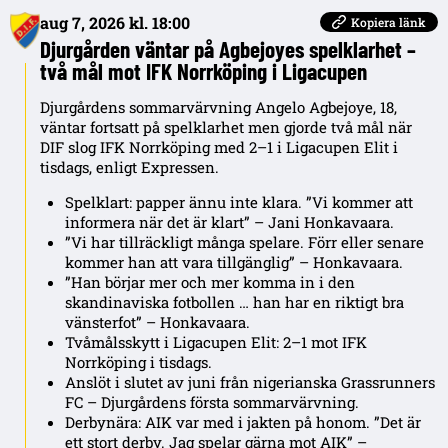
aug 7, 2026 kl. 18:00
Kopiera länk
Djurgården väntar på Agbejoyes spelklarhet –
två mål mot IFK Norrköping i Ligacupen
Djurgårdens sommarvärvning Angelo Agbejoye, 18,
väntar fortsatt på spelklarhet men gjorde två mål när
DIF slog IFK Norrköping med 2–1 i Ligacupen Elit i
tisdags, enligt Expressen.
Spelklart: papper ännu inte klara. ”Vi kommer att
informera när det är klart” – Jani Honkavaara.
”Vi har tillräckligt många spelare. Förr eller senare
kommer han att vara tillgänglig” – Honkavaara.
”Han börjar mer och mer komma in i den
skandinaviska fotbollen … han har en riktigt bra
vänsterfot” – Honkavaara.
Tvåmålsskytt i Ligacupen Elit: 2–1 mot IFK
Norrköping i tisdags.
Anslöt i slutet av juni från nigerianska Grassrunners
FC – Djurgårdens första sommarvärvning.
Derbynära: AIK var med i jakten på honom. ”Det är
ett stort derby. Jag spelar gärna mot AIK” –