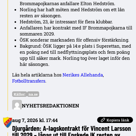
Brommapojkarnas anfallare Elton Hedström.
Norling har haft möten med Hedström om ett lån
resten av säsongen.
Hedström, 23, är intressant för flera klubbar.
Anfallaren har kontrakt med IF Brommapojkarna till
sommaren 2029.
ÖSK sonderar marknaden för offensiv förstärkning.
Bakgrund: ÖSK ligger på 14:e plats i Superettan, med
en poäng ned till nedflyttningsplats och fem poäng
upp till säker mark. Norling tog över laget inför den
här säsongen.
Läs hela artiklarna hos
Nerikes Allehanda
,
Fotbolltransfers
.
Källor:
na.se
NYHETSREDAKTIONEN
aug 7, 2026 kl. 17:44
Kopiera länk
Djurgården: A‑lagskontrakt för Vincent Larsson
till 2029 – lånas ut till Enskede IK resten av