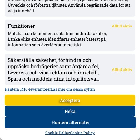
Utveckla och förbättra tjänster, Använda begränsade data för att
Källor:
kt-kuriren.se
bolldata.se
välja innehåll.
NYHETSREDAKTIONEN
Funktioner
Alltid aktiv
Matchar och kombinerar data från andra datakällor,
ANNONS:
Länka olika enheter, Identifierar enheter baserat på
information som överförs automatiskt.
Säkerställa säkerhet, förhindra och
upptäcka bedrägerier samt åtgärda fel,
Alltid aktiv
Leverera och visa reklam och innehåll,
Spara och meddela dina integritetsval.
Hantera 1410-leverantörer
Läs mer om dessa syften
Acceptera
Neka
Hantera alternativ
HEM
DATA
FORUM
DELA
Cookie Policy
Cookie Policy