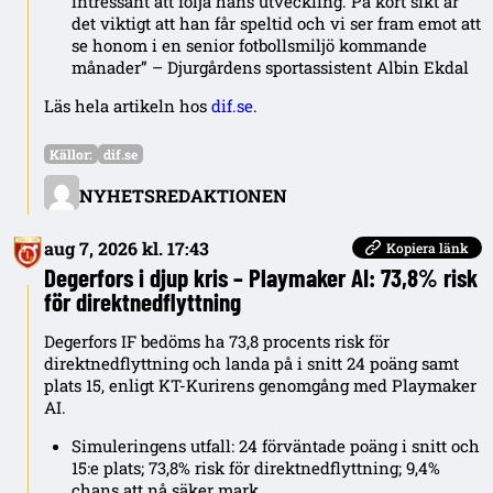
intressant att följa hans utveckling. På kort sikt är
det viktigt att han får speltid och vi ser fram emot att
se honom i en senior fotbollsmiljö kommande
månader” – Djurgårdens sportassistent Albin Ekdal
Läs hela artikeln hos
dif.se
.
Källor:
dif.se
NYHETSREDAKTIONEN
aug 7, 2026 kl. 17:43
Kopiera länk
Degerfors i djup kris – Playmaker AI: 73,8% risk
för direktnedflyttning
Degerfors IF bedöms ha 73,8 procents risk för
direktnedflyttning och landa på i snitt 24 poäng samt
plats 15, enligt KT-Kurirens genomgång med Playmaker
AI.
Simuleringens utfall: 24 förväntade poäng i snitt och
15:e plats; 73,8% risk för direktnedflyttning; 9,4%
chans att nå säker mark.