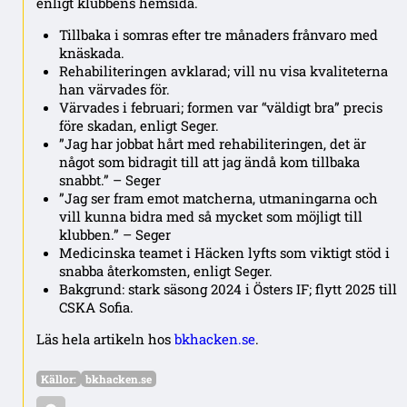
enligt klubbens hemsida.
Tillbaka i somras efter tre månaders frånvaro med
knäskada.
Rehabiliteringen avklarad; vill nu visa kvaliteterna
han värvades för.
Värvades i februari; formen var “väldigt bra” precis
före skadan, enligt Seger.
”Jag har jobbat hårt med rehabiliteringen, det är
något som bidragit till att jag ändå kom tillbaka
snabbt.” – Seger
”Jag ser fram emot matcherna, utmaningarna och
vill kunna bidra med så mycket som möjligt till
klubben.” – Seger
Medicinska teamet i Häcken lyfts som viktigt stöd i
snabba återkomsten, enligt Seger.
Bakgrund: stark säsong 2024 i Östers IF; flytt 2025 till
CSKA Sofia.
Läs hela artikeln hos
bkhacken.se
.
Källor:
bkhacken.se