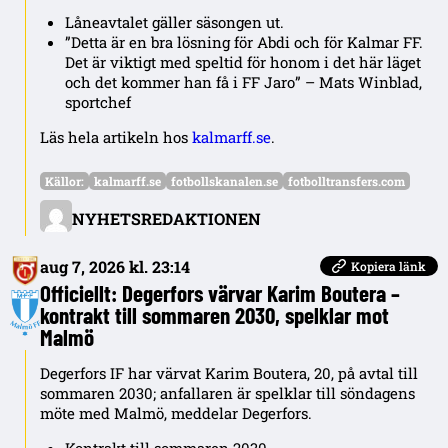
Låneavtalet gäller säsongen ut.
”Detta är en bra lösning för Abdi och för Kalmar FF.
Det är viktigt med speltid för honom i det här läget
och det kommer han få i FF Jaro” – Mats Winblad,
sportchef
Läs hela artikeln hos
kalmarff.se
.
Källor:
kalmarff.se
fotbollskanalen.se
fotbolltransfers.com
NYHETSREDAKTIONEN
aug 7, 2026 kl. 23:14
Kopiera länk
Officiellt: Degerfors värvar Karim Boutera –
kontrakt till sommaren 2030, spelklar mot
Malmö
Degerfors IF har värvat Karim Boutera, 20, på avtal till
sommaren 2030; anfallaren är spelklar till söndagens
möte med Malmö, meddelar Degerfors.