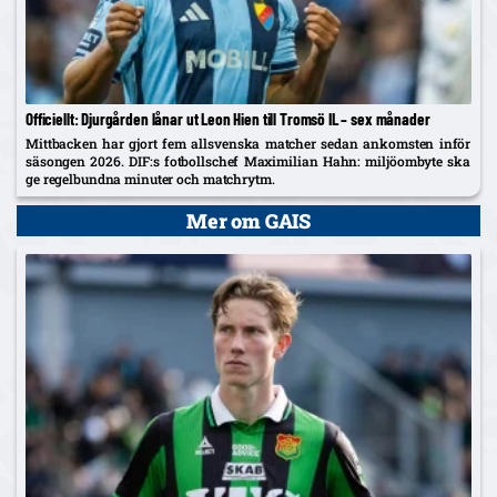
Officiellt: Djurgården lånar ut Leon Hien till Tromsö IL – sex månader
Mittbacken har gjort fem allsvenska matcher sedan ankomsten inför
säsongen 2026. DIF:s fotbollschef Maximilian Hahn: miljöombyte ska
ge regelbundna minuter och matchrytm.
Mer om GAIS