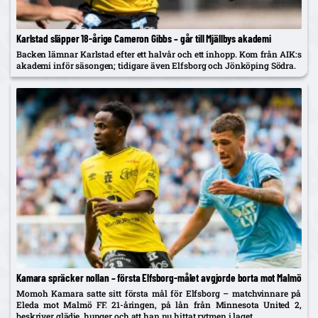
Karlstad släpper 18-årige Cameron Gibbs – går till Mjällbys akademi
Backen lämnar Karlstad efter ett halvår och ett inhopp. Kom från AIK:s
akademi inför säsongen; tidigare även Elfsborg och Jönköping Södra.
Kamara spräcker nollan – första Elfsborg-målet avgjorde borta mot Malmö
Momoh Kamara satte sitt första mål för Elfsborg – matchvinnare på
Eleda mot Malmö FF. 21-åringen, på lån från Minnesota United 2,
beskriver glädje, hunger och att han nu hittat rytmen i laget.