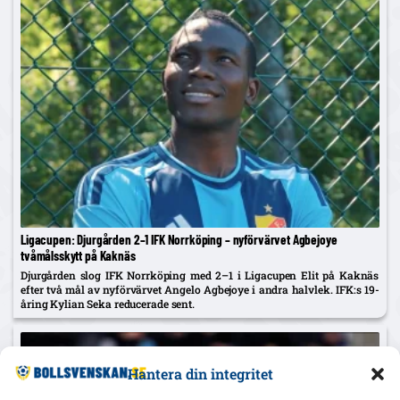
Ligacupen: Djurgården 2–1 IFK Norrköping – nyförvärvet Agbejoye
tvåmålsskytt på Kaknäs
Djurgården slog IFK Norrköping med 2–1 i Ligacupen Elit på Kaknäs
efter två mål av nyförvärvet Angelo Agbejoye i andra halvlek. IFK:s 19-
åring Kylian Seka reducerade sent.
Hantera din integritet