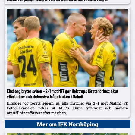
Elfsborg bryter sviten – 2–1 mot MFF ger Helstrups första förlust; akut
ytterbehov och defensiva frågetecken i Malmö
Elfsborg tog första segern på åtta matcher via 2–1 mot Malmö FF.
Fotbollskanalen pekar ut MFF:s akuta ytterbrist och sårbara
omställningsförsvar efter matchen.
Mer om IFK Norrköping