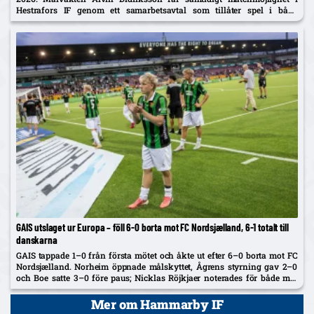
Hestrafors IF genom ett samarbetsavtal som tillåter spel i båda
klubbarna.
GAIS utslaget ur Europa – föll 6-0 borta mot FC Nordsjælland, 6-1 totalt till
danskarna
GAIS tappade 1–0 från första mötet och åkte ut efter 6–0 borta mot FC
Nordsjælland. Norheim öppnade målskyttet, Ågrens styrning gav 2–0
och Boe satte 3–0 före paus; Nicklas Röjkjaer noterades för både mål
och assist.
Mer om Hammarby IF