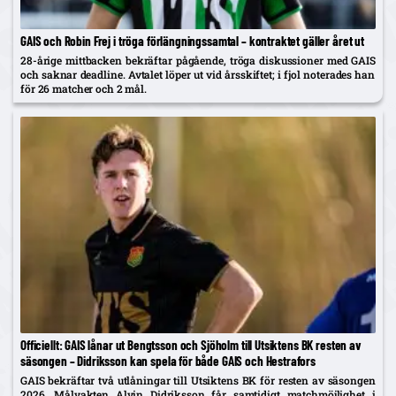
GAIS och Robin Frej i tröga förlängningssamtal – kontraktet gäller året ut
28-årige mittbacken bekräftar pågående, tröga diskussioner med GAIS
och saknar deadline. Avtalet löper ut vid årsskiftet; i fjol noterades han
för 26 matcher och 2 mål.
Officiellt: GAIS lånar ut Bengtsson och Sjöholm till Utsiktens BK resten av
säsongen – Didriksson kan spela för både GAIS och Hestrafors
GAIS bekräftar två utlåningar till Utsiktens BK för resten av säsongen
2026. Målvakten Alvin Didriksson får samtidigt matchmöjlighet i