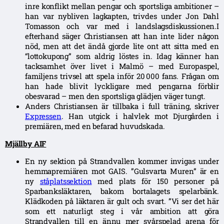
inre konflikt mellan pengar och sportsliga ambitioner –
han var nybliven lagkapten, trivdes under Jon Dahl
Tomasson och var med i landslagsdiskussionen.I
efterhand säger Christiansen att han inte lider någon
nöd, men att det ändå gjorde lite ont att sitta med en
“lottokupong” som aldrig löstes in. Idag känner han
tacksamhet över livet i Malmö – med Europaspel,
familjens trivsel att spela inför 20 000 fans. Frågan om
han hade blivit lyckligare med pengarna förblir
obesvarad – men den sportsliga glädjen väger tungt.
Anders Christiansen är tillbaka i full träning, skriver
Expressen
. Han utgick i halvlek mot Djurgården i
premiären, med en befarad huvudskada.
Mjällby AIF
En ny sektion på Strandvallen kommer invigas under
hemmapremiären mot GAIS. ”Gulsvarta Muren” är en
ny
ståplatssektion
med plats för 150 personer på
Sparbanksläktaren, bakom bortalagets spelarbänk.
Klädkoden på läktaren är gult och svart. ”
Vi ser det här
som ett naturligt steg i vår ambition att göra
Strandvallen till en ännu mer svårspelad arena för