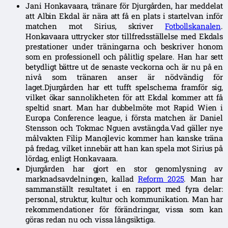
Jani Honkavaara, tränare för Djurgården, har meddelat
att Albin Ekdal är nära att få en plats i startelvan inför
matchen mot Sirius, skriver
Fotbollskanalen
.
Honkavaara uttrycker stor tillfredsställelse med Ekdals
prestationer under träningarna och beskriver honom
som en professionell och pålitlig spelare. Han har sett
betydligt bättre ut de senaste veckorna och är nu på en
nivå som tränaren anser är nödvändig för
laget.Djurgården har ett tufft spelschema framför sig,
vilket ökar sannolikheten för att Ekdal kommer att få
speltid snart. Man har dubbelmöte mot Rapid Wien i
Europa Conference league, i första matchen är Daniel
Stensson och Tokmac Nguen avstängda.Vad gäller nye
målvakten Filip Manojlevic kommer han kanske träna
på fredag, vilket innebär att han kan spela mot Sirius på
lördag, enligt Honkavaara.
Djurgården har gjort en stor genomlysning av
marknadsavdelningen, kallad
Reform 2025
. Man har
sammanställt resultatet i en rapport med fyra delar:
personal, struktur, kultur och kommunikation. Man har
rekommendationer för förändringar, vissa som kan
göras redan nu och vissa långsiktiga.