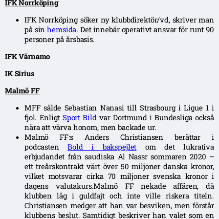
IFK Norrköping
IFK Norrköping söker ny klubbdirektör/vd, skriver man
på sin
hemsida
. Det innebär operativt ansvar för runt 90
personer på årsbasis.
IFK Värnamo
IK Sirius
Malmö FF
MFF sålde Sebastian Nanasi till Strasbourg i Ligue 1 i
fjol. Enligt
Sport Bild
var Dortmund i Bundesliga också
nära att värva honom, men backade ur.
Malmö FF:s Anders Christiansen berättar i
podcasten
Bold i bakspejlet
om det lukrativa
erbjudandet från saudiska Al Nassr sommaren 2020 –
ett treårskontrakt värt över 50 miljoner danska kronor,
vilket motsvarar cirka 70 miljoner svenska kronor i
dagens valutakurs.Malmö FF nekade affären, då
klubben låg i guldfajt och inte ville riskera titeln.
Christiansen medger att han var besviken, men förstår
klubbens beslut. Samtidigt beskriver han valet som en