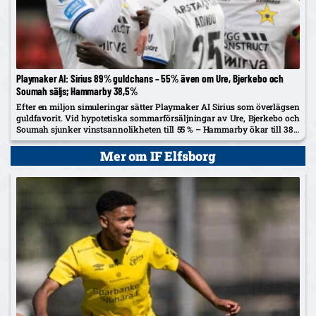
Playmaker AI: Sirius 89% guldchans – 55% även om Ure, Bjerkebo och
Soumah säljs; Hammarby 38,5%
Efter en miljon simuleringar sätter Playmaker AI Sirius som överlägsen
guldfavorit. Vid hypotetiska sommarförsäljningar av Ure, Bjerkebo och
Soumah sjunker vinstsannolikheten till 55 % – Hammarby ökar till 38,5
%.
Mer om IF Elfsborg