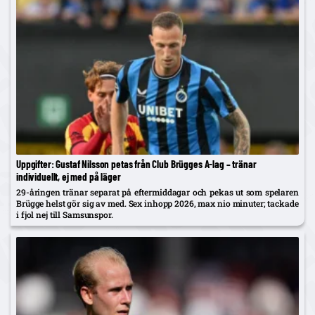
Uppgifter: Gustaf Nilsson petas från Club Brügges A-lag – tränar
individuellt, ej med på läger
29-åringen tränar separat på eftermiddagar och pekas ut som spelaren
Brügge helst gör sig av med. Sex inhopp 2026, max nio minuter; tackade
i fjol nej till Samsunspor.