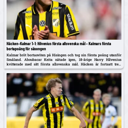
Häcken–Kalmar 1–1: Hilvenius första allsvenska mål – Kalmars första
bortapoäng för säsongen
Kalmar bröt bortasviten på Hisingen och tog sin första poäng utanför
Småland. Aboubacar Keita nätade igen, 18-årige Harry Hilvenius
kvitterade med sitt första allsvenska mål. Häcken är fortsatt trea,
Kalmar kliver upp på tionde plats.