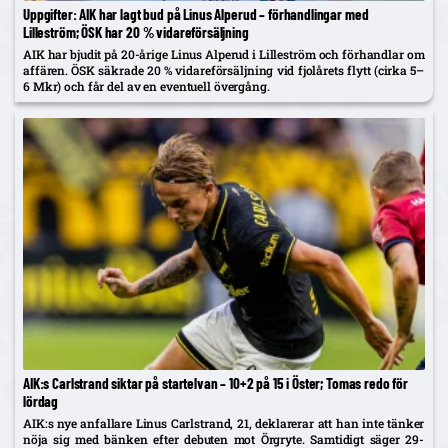
Uppgifter: AIK har lagt bud på Linus Alperud – förhandlingar med
Lilleström; ÖSK har 20 % vidareförsäljning
AIK har bjudit på 20-årige Linus Alperud i Lilleström och förhandlar om
affären. ÖSK säkrade 20 % vidareförsäljning vid fjolårets flytt (cirka 5–
6 Mkr) och får del av en eventuell övergång.
AIK:s Carlstrand siktar på startelvan – 10+2 på 15 i Öster; Tomas redo för
lördag
AIK:s nye anfallare Linus Carlstrand, 21, deklarerar att han inte tänker
nöja sig med bänken efter debuten mot Örgryte. Samtidigt säger 29-