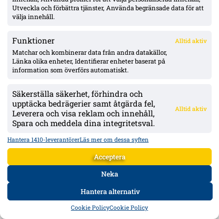
Utveckla och förbättra tjänster, Använda begränsade data för att
välja innehåll.
Funktioner
Alltid aktiv
Matchar och kombinerar data från andra datakällor,
Länka olika enheter, Identifierar enheter baserat på
Norrköping nollar Sandviken i Lagerlöfs debut – 3–0 och upp på
information som överförs automatiskt.
andraplats; Fransson, Neffati och Nyman målskyttar
Thomas Lagerlöf fick en tung start i Sandviken: 0–3 borta mot IFK
Norrköping. Hemmalaget tillfälligt tvåa efter segern; Alexander
Säkerställa säkerhet, förhindra och
Fransson noterades för sitt första ligamål i år.
upptäcka bedrägerier samt åtgärda fel,
Alltid aktiv
Leverera och visa reklam och innehåll,
Mer om Malmö FF
Spara och meddela dina integritetsval.
Hantera 1410-leverantörer
Läs mer om dessa syften
Acceptera
Neka
Hantera alternativ
HEM
DATA
FORUM
DELA
Cookie Policy
Cookie Policy