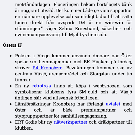
motståndarlagen. Placeringen bakom bortalagets bänk
är noggrant utvald. Det kommer både ge våra supportrar
en närmare upplevelse och samtidigt bidra till att sätta
tonen direkt från avspark. Det är en win-win för
stämningen.”
säger Selma Ernestrand, säkerhet- och
evenemangsansvarig, till Mjällbys hemsida.
Östers IF
Polisen i Växjö kommer använda drönare när Öster
spelar sin hemmapremiär mot BK Häcken på lördag,
skriver
P4 Kronoberg
. Bevakningen kommer ske av
centrala Växjö, arenaområdet och Storgatan under tio
timmar.
En ny
retrotröja
finns att köpa i webbshopen, som
symboliserar klubbens fyra SM-guld och att Växjö
äntligen står värd allsvensk fotboll igen.
Länsförsäkringar Kronoberg har förlängt
avtalet
med
Öster och är både premiumpartner och
styrgruppspartner för samhällsengagemang.
ERT Godis blir ny
nätverkspartner
och dräktpartner till
klubben.