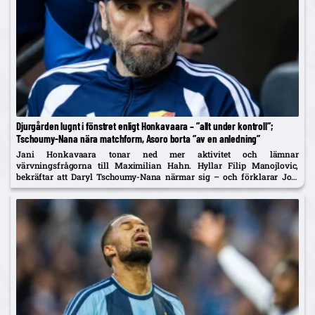
Djurgården lugnt i fönstret enligt Honkavaara – ”allt under kontroll”;
Tschoumy-Nana nära matchform, Asoro borta ”av en anledning”
Jani Honkavaara tonar ned mer aktivitet och lämnar
värvningsfrågorna till Maximilian Hahn. Hyllar Filip Manojlovic,
bekräftar att Daryl Tschoumy-Nana närmar sig – och förklarar Joel
Asoros frånvaro med att han är borta "av en anledning".