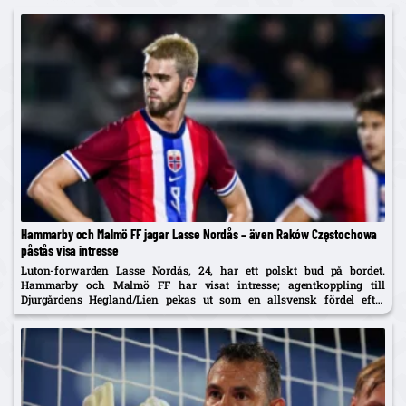
Hammarby och Malmö FF jagar Lasse Nordås – även Raków Częstochowa
påstås visa intresse
Luton-forwarden Lasse Nordås, 24, har ett polskt bud på bordet.
Hammarby och Malmö FF har visat intresse; agentkoppling till
Djurgårdens Hegland/Lien pekas ut som en allsvensk fördel efter
norrmannens succélån i Heerenveen.