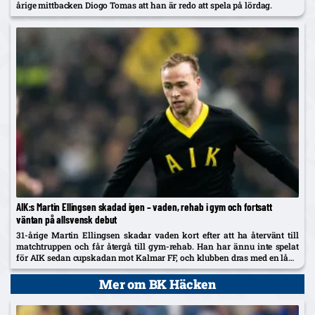
årige mittbacken Diogo Tomas att han är redo att spela på lördag.
AIK:s Martin Ellingsen skadad igen – vaden, rehab i gym och fortsatt
väntan på allsvensk debut
31-årige Martin Ellingsen skadar vaden kort efter att ha återvänt till
matchtruppen och får återgå till gym-rehab. Han har ännu inte spelat
för AIK sedan cupskadan mot Kalmar FF, och klubben dras med en lång
skadelista som nu också utreds...
Mer om BK Häcken