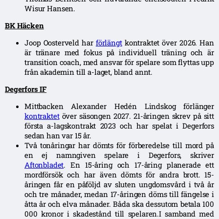
Wisur Hansen.
BK Häcken
Joop Oosterveld har
förlängt
kontraktet över 2026. Han
är tränare med fokus på individuell träning och är
transition coach, med ansvar för spelare som flyttas upp
från akademin till a-laget, bland annt.
Degerfors IF
Mittbacken Alexander Hedén Lindskog förlänger
kontraktet
över säsongen 2027. 21-åringen skrev på sitt
första a-lagskontrakt 2023 och har spelat i Degerfors
sedan han var 15 år.
Två tonåringar har dömts för förberedelse till mord på
en ej namngiven spelare i Degerfors, skriver
Aftonbladet
. En 15-åring och 17-åring planerade ett
mordförsök och har även dömts för andra brott. 15-
åringen får en påföljd av sluten ungdomsvård i två år
och tre månader, medan 17-åringen döms till fängelse i
åtta år och elva månader. Båda ska dessutom betala 100
000 kronor i skadestånd till spelaren.I samband med