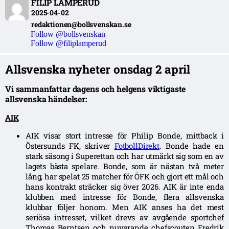
FILIP LAMPERUD
2025-04-02
redaktionen@bollsvenskan.se
Follow @bollsvenskan
Follow @filiplamperud
Allsvenska nyheter onsdag 2 april
Vi sammanfattar dagens och helgens viktigaste
allsvenska händelser:
AIK
AIK visar stort intresse för Philip Bonde, mittback i
Östersunds FK, skriver
FotbollDirekt
. Bonde hade en
stark säsong i Superettan och har utmärkt sig som en av
lagets bästa spelare. Bonde, som är nästan två meter
lång, har spelat 25 matcher för ÖFK och gjort ett mål och
hans kontrakt sträcker sig över 2026. AIK är inte enda
klubben med intresse för Bonde, flera allsvenska
klubbar följer honom. Men AIK anses ha det mest
seriösa intresset, vilket drevs av avgående sportchef
Thomas Berntsen och nuvarande chefscouten Fredrik