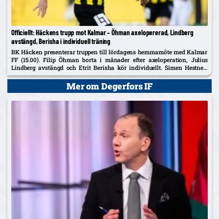
Officiellt: Häckens trupp mot Kalmar – Öhman axelopererad, Lindberg
avstängd, Berisha i individuell träning
BK Häcken presenterar truppen till lördagens hemmamöte med Kalmar
FF (15.00). Filip Öhman borta i månader efter axeloperation, Julius
Lindberg avstängd och Etrit Berisha kör individuellt. Simen Hestnes,
30, hyllas efter hemmadebuten mot AIK.
Mer om Degerfors IF