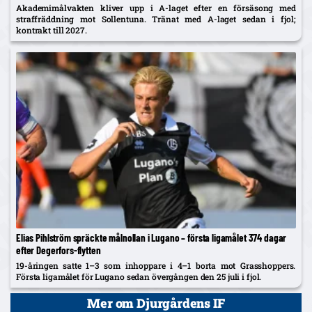
Akademimålvakten kliver upp i A-laget efter en försäsong med
straffräddning mot Sollentuna. Tränat med A-laget sedan i fjol;
kontrakt till 2027.
Elias Pihlström spräckte målnollan i Lugano – första ligamålet 374 dagar
efter Degerfors-flytten
19-åringen satte 1–3 som inhoppare i 4–1 borta mot Grasshoppers.
Första ligamålet för Lugano sedan övergången den 25 juli i fjol.
Mer om Djurgårdens IF