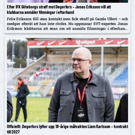
Efter IFK Göteborgs straff mot Degerfors – Jonas Eriksson vill att
klubbarna anmäler filmningar i efterhand
Felix Eriksson föll utan kontakt men fick straff på Gamla Ullevi – och
medgav efteråt att han inte rördes. Nu uppmanar SVT-experten Jonas
Eriksson klubbarna att enas om att anmäla filmningar i efterhand:
"Ingen vill se fusket."
Officiellt: Degerfors lyfter upp 18-årige målvakten Liam Karlsson – kontrakt
till 2027