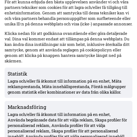
För att kunna erbjuda den bästa upplevelsen använder vi och våra
partners tekniker som cookies för att lagra och/eller få tillgång till
enhetsinformation. Genom att samtycka till dessa tekniker kan vi
och våra partners behandla personuppgifter som surfbeteende eller
unika ID:n på denna webbplats och visa (icke-) anpassade annonser.
Klicka nedan för att godkänna ovanstående eller göra detaljerade
val. Dina val kommer endast att tillämpas på denna webbplats. Du
kan ändra dina inställningar när som helst, inklusive återkalla ditt
samtycke, genom att använda reglagen på cookiepolicyn eller
genom att klicka på knappen hantera samtycke längst ned på
Uppgifter: Jesper Ceesay nära Portsmouth – runt 11 mkr överenskommet,
skärmen.
betalningsstruktur återstår
Portsmouth och Antalyaspor uppges vara överens om cirka 11 mkr för
Statistik
Jesper Ceesay. Personliga villkoren klara; betalningsplanen
Lagra och/eller få åtkomst till information på en enhet, Mäta
fintrimmas och resa till England väntas inom ett dygn.
reklamprestanda, Mäta innehållsprestanda, Förstå målgrupper
genom statistik eller kombinationer av data från olika källor.
Marknadsföring
Lagra och/eller få åtkomst till information på en enhet,
Använda begränsade data för att välja reklam, Skapa profiler för
personaliserad reklam, Använda profiler för att välja
personaliserad reklam, Skapa profiler för att personaliserad
innehåll, Använda profiler för att välja personaliserad innehåll,