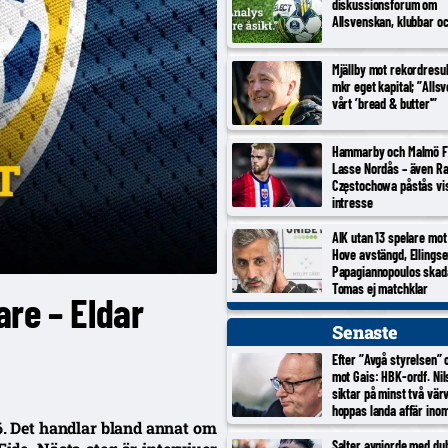
diskussionsforum om
Allsvenskan, klubbar o
Mjällby mot rekordresul
mkr eget kapital; ”Alls
vårt ’bread & butter'”
Hammarby och Malmö F
Lasse Nordås – även R
Częstochowa påstås vi
intresse
AIK utan 13 spelare mot
Hove avstängd, Ellings
Papagiannopoulos skad
Tomas ej matchklar
re – Eldar
Senaste
Efter ”Avgå styrelsen” 
mot Gais: HBK-ordf. Ni
siktar på minst två vär
hoppas landa affär ino
6. Det handlar bland annat om
Salter avgjorde med dub