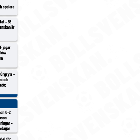
ch spelare
tat – 56
venskan är
F jagar
aków
sa
 Örgryte –
en och
ade;
och 0–2
lsson
vningar –
m dagar
bel för