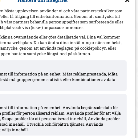
en bästa upplevelsen använder vi och våra partners tekniker som
h/eller få tillgång till enhetsinformation. Genom att samtycka till
ch våra partners behandla personuppgifter som surfbeteende eller
bplats och visa (icke-) anpassade annonser.
dkänna ovanstående eller göra detaljerade val. Dina val kommer
 denna webbplats. Du kan ändra dina inställningar när som helst,
t samtycke, genom att använda reglagen på cookiepolicyn eller
appen hantera samtycke längst ned på skärmen.
komst till information på en enhet, Mäta reklamprestanda, Mäta
örstå målgrupper genom statistik eller kombinationer av data
omst till information på en enhet, Använda begränsade data för
 profiler för personaliserad reklam, Använda profiler för att välja
 Skapa profiler för att personaliserad innehåll, Använda profiler
iserad innehåll, Utveckla och förbättra tjänster, Använda
 välja innehåll.