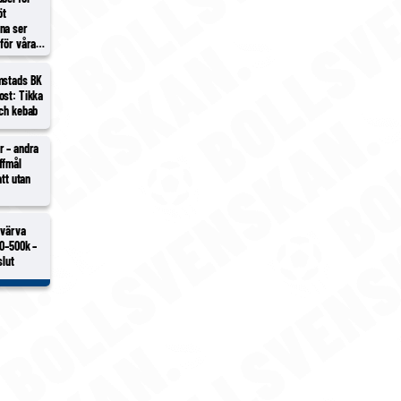
öt
na ser
för våra
mstads BK
ost: Tikka
och kebab
r – andra
ffmål
att utan
 värva
00–500k –
slut