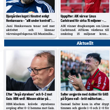
Djurgården lugnt i fönstret enligt
Uppgifter: AIK värvar Linus
Honkavaara – ”allt under kontroll”;
Carlstrand för cirka 15 miljoner –
Tschoumy-Nana nära matchform,
Östers näst största försäljning,
Jani Honkavaara tonar ned mer
AIK vinner dragkampen om Linus
Asoro borta ”av en anledning”
dyrast från Superettan den här
aktivitet och lämnar
Carlstrand. Affären värderas till
säsongen
värvningsfrågorna till Maximilian
omkring 15 miljoner kronor
Hahn. Hyllar Filip Manojlovic,
inklusive bonusar – Östers näst
bekräftar att Daryl Tschoumy-
största försäljning och säsongens
Aktuellt
Nana närmar sig – och förklarar
dyraste flytt från Superettan till
Joel Asoros frånvaro med att han
Allsvenskan, enligt Expressen.
är borta "av en anledning".
Efter ”Avgå styrelsen” och 0–2 mot
Salter avgjorde med dubbel för GAIS
Gais: HBK-ordf. Nilsson siktar på
på Örjans vall – bröt måltorkan;
minst två värvningar – hoppas landa
lagkamraterna ser Diabate-spår:
HBK-klacken krävde styrelsens
Samuel Salter kom in efter drygt
affär inom dagar
”Magiskt för våra nior”
avgång efter 0–2 hemma mot Gais.
timmen och gjorde 1–0 och 2–0 för