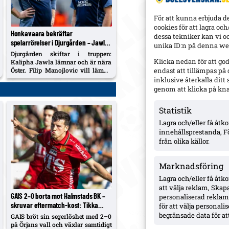
För att kunna erbjuda d
cookies för att lagra oc
Honkavaara bekräftar
dessa tekniker kan vi o
spelarrörelser i Djurgården – Jawla
unika ID:n på denna web
lämnar; Manojlovic vill bort; Siltanen
Djurgården skiftar i truppen:
väntar rätt bud
Klicka nedan för att go
Kalipha Jawla lämnar och är nära
Öster. Filip Manojlovic vill lämna
endast att tillämpas på
efter målvaktsvärvningen av
inklusive återkalla dit
Lukas Jonsson, medan 19-årige
genom att klicka på kn
Matias Siltanen fortsatt väntar ett
bud som DIF accepterar.
Statistik
Lagra och/eller få åt
innehållsprestanda, F
från olika källor.
Marknadsföring
Lagra och/eller få åtk
att välja reklam, Skapa
GAIS 2–0 borta mot Halmstads BK –
personaliserad reklam,
skruvar eftermatch-kost: Tikka
för att välja personal
masala ersätter pizza och kebab
begränsade data för att
GAIS bröt sin segerlöshet med 2–0
på Örjans vall och växlar samtidigt