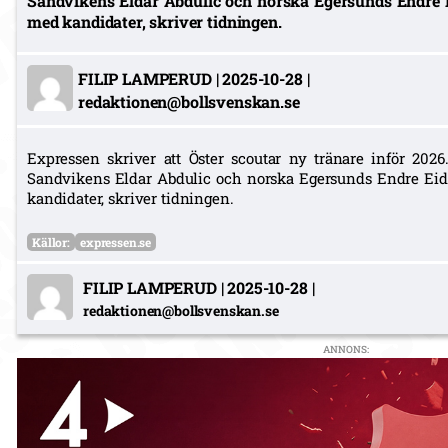
Sandvikens Eldar Abdulic och norska Egersunds Endre Ei
med kandidater, skriver tidningen.
FILIP LAMPERUD
|
2025-10-28
|
redaktionen@bollsvenskan.se
Expressen skriver att Öster scoutar ny tränare inför 202
Sandvikens Eldar Abdulic och norska Egersunds Endre Eide
kandidater, skriver tidningen.
Källor:
expressen.se
FILIP LAMPERUD
|
2025-10-28
|
redaktionen@bollsvenskan.se
ANNONS: