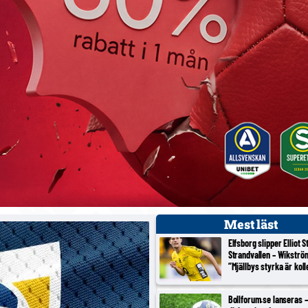
Mest läst
Elfsborg slipper Elliot 
Strandvallen – Wikströ
”Mjällbys styrka är koll
Bollforum.se lanseras – 