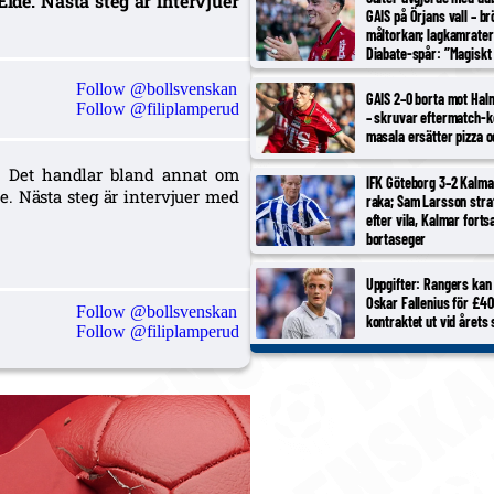
de. Nästa steg är intervjuer
GAIS på Örjans vall – br
måltorkan; lagkamrater
Diabate-spår: ”Magiskt 
nior”
Follow @bollsvenskan
GAIS 2–0 borta mot Hal
Follow @filiplamperud
– skruvar eftermatch-k
masala ersätter pizza 
6. Det handlar bland annat om
IFK Göteborg 3–2 Kalma
. Nästa steg är intervjuer med
raka; Sam Larsson stra
efter vila, Kalmar forts
bortaseger
Uppgifter: Rangers kan
Oskar Fallenius för £4
Follow @bollsvenskan
kontraktet ut vid årets 
Follow @filiplamperud