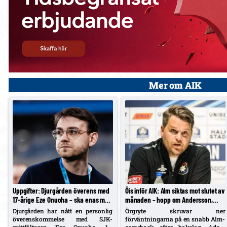
Mer om AIK
Uppgifter: Djurgården överens med
Öis inför AIK: Alm siktas mot slutet av
17-årige Eze Onuoha – ska enas med
månaden – hopp om Andersson,
SJK om övergångssumma
inga risker tas
Djurgården har nått en personlig
Örgryte skruvar ner
överenskommelse med SJK-
förväntningarna på en snabb Alm-
mittfältaren Eze Onuoha, 17.
comeback efter bakslag. Adam