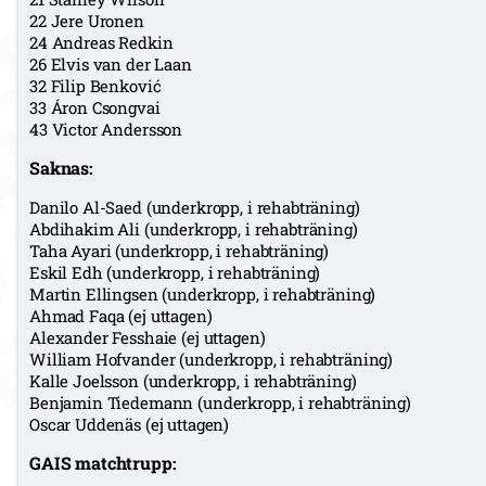
22 Jere Uronen
24 Andreas Redkin
26 Elvis van der Laan
32 Filip Benković
33 Áron Csongvai
43 Victor Andersson
Saknas:
Danilo Al-Saed (underkropp, i rehabträning)
Abdihakim Ali (underkropp, i rehabträning)
Taha Ayari (underkropp, i rehabträning)
Eskil Edh (underkropp, i rehabträning)
Martin Ellingsen (underkropp, i rehabträning)
Ahmad Faqa (ej uttagen)
Alexander Fesshaie (ej uttagen)
William Hofvander (underkropp, i rehabträning)
Kalle Joelsson (underkropp, i rehabträning)
Benjamin Tiedemann (underkropp, i rehabträning)
Oscar Uddenäs (ej uttagen)
GAIS matchtrupp: