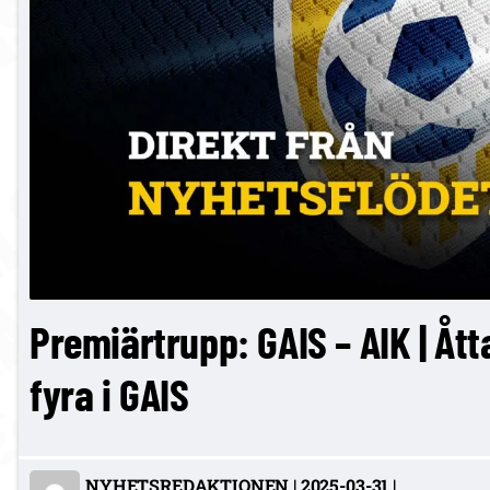
Premiärtrupp: GAIS – AIK | Ått
fyra i GAIS
NYHETSREDAKTIONEN
|
2025-03-31
|