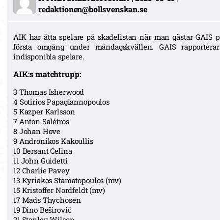
redaktionen@bollsvenskan.se
AIK har åtta spelare på skadelistan när man gästar GAIS 
första omgång under måndagskvällen. GAIS rapporterar
indisponibla spelare.
AIK:s matchtrupp:
3 Thomas Isherwood
4 Sotirios Papagiannopoulos
5 Kazper Karlsson
7 Anton Salétros
8 Johan Hove
9 Andronikos Kakoullis
10 Bersant Celina
11 John Guidetti
12 Charlie Pavey
13 Kyriakos Stamatopoulos (mv)
15 Kristoffer Nordfeldt (mv)
17 Mads Thychosen
19 Dino Beširović
21 Stanley Wilson