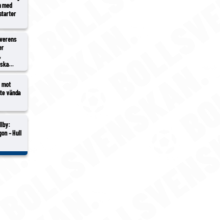
n med
starter
överens
er
,
rska
2 mot
ste vända
llby:
gon – Hull