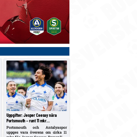
Uppgifter: Jesper Ceesay nära
Portsmouth – runt 11 mkr
överenskommet, betalningsstruktur
Portsmouth och Antalyaspor
återstår
uppges vara överens om cirka 11
mkr för Jesper Ceesay. Personliga