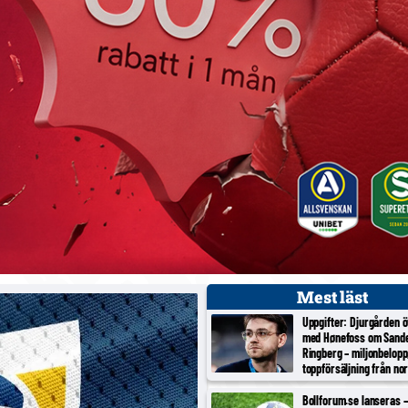
Mest läst
Uppgifter: Djurgården 
med Hønefoss om Sand
Ringberg – miljonbelopp
toppförsäljning från no
tredjeligan
Bollforum.se lanseras – 