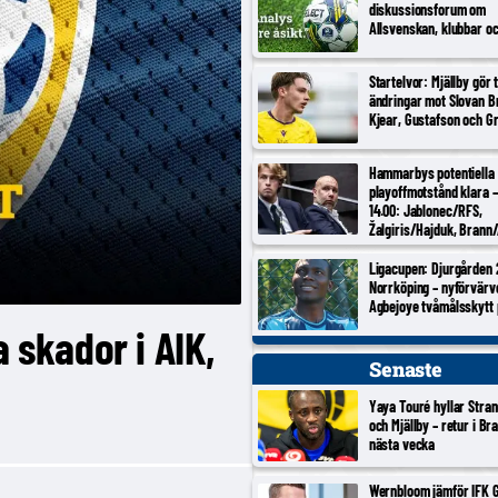
diskussionsforum om
Allsvenskan, klubbar o
Startelvor: Mjällby gör 
ändringar mot Slovan Br
Kjear, Gustafson och Gr
Hammarbys potentiella
playoffmotstånd klara –
14.00: Jablonec/RFS,
Žalgiris/Hajduk, Brann/
Inter Turku/Vaduz, Noa
Ligacupen: Djurgården 
Norrköping – nyförvärv
Agbejoye tvåmålsskytt
a skador i AIK,
Senaste
Yaya Touré hyllar Stran
och Mjällby – retur i Br
nästa vecka
Wernbloom jämför IFK 