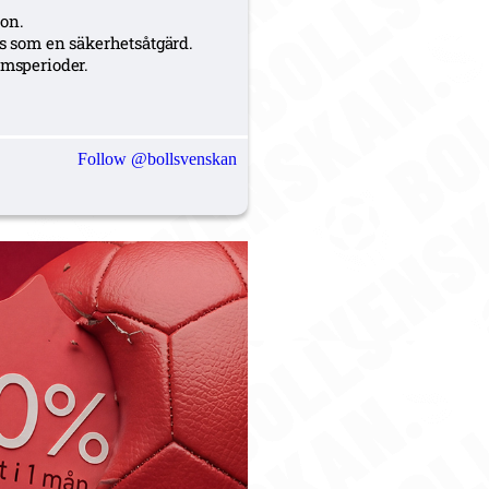
ion.
as som en säkerhetsåtgärd.
msperioder.
Follow @bollsvenskan