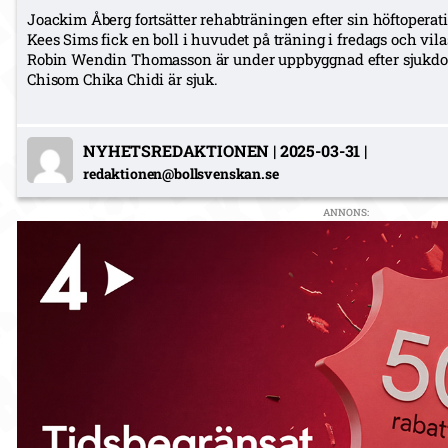
Joackim Åberg fortsätter rehabträningen efter sin höftoperat
Kees Sims fick en boll i huvudet på träning i fredags och vil
Robin Wendin Thomasson är under uppbyggnad efter sjukdo
Chisom Chika Chidi är sjuk.
NYHETSREDAKTIONEN
|
2025-03-31
|
redaktionen@bollsvenskan.se
ANNONS: