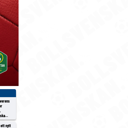
överens
er
,
rska
ett nytt