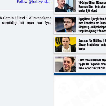
Follow @bollsvenskan
16-årige Oliver Månsso
Rasmus Elm – två raka 
under Björklund
på Gamla Ullevi i Allsvenskans
Uppgifter: Djurgården 
 samtidigt att man har fyra
med Hønefoss om Sand
Ringberg – miljonbelopp
toppförsäljning från no
tredjeligan
Sent ras för Mjällby: 1–
Slovan Bratislava – må
borta
Elliot Stroud lämnar Mjä
flyger till England i mor
nära, affär runt 39 Mkr