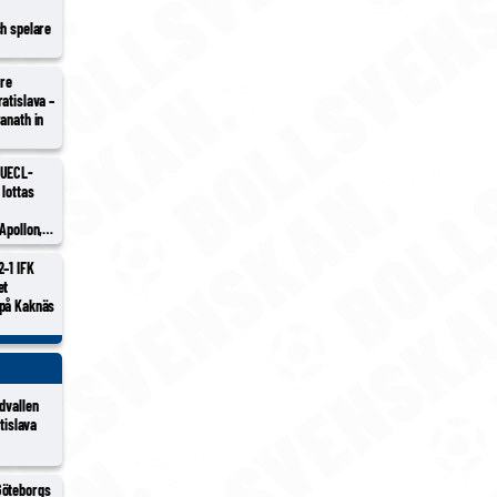
ch spelare
tre
atislava –
anath in
 UECL-
 lottas
Apollon,
h/Sion
2–1 IFK
et
 på Kaknäs
dvallen
atislava
Göteborgs