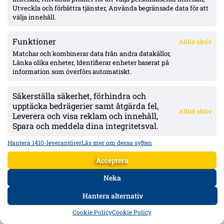
Elfsborg bryter sviten – 2–1 mot MFF ger Helstrups första förlust; akut
Utveckla och förbättra tjänster, Använda begränsade data för att
ytterbehov och defensiva frågetecken i Malmö
välja innehåll.
Elfsborg tog första segern på åtta matcher via 2–1 mot Malmö FF.
Fotbollskanalen pekar ut MFF:s akuta ytterbrist och sårbara
Funktioner
Alltid aktiv
omställningsförsvar efter matchen.
Matchar och kombinerar data från andra datakällor,
Mer om IFK Göteborg
Länka olika enheter, Identifierar enheter baserat på
information som överförs automatiskt.
Säkerställa säkerhet, förhindra och
upptäcka bedrägerier samt åtgärda fel,
Alltid aktiv
Leverera och visa reklam och innehåll,
Spara och meddela dina integritetsval.
Hantera 1410-leverantörer
Läs mer om dessa syften
Acceptera
Neka
Hantera alternativ
HEM
DATA
FORUM
DELA
Cookie Policy
Cookie Policy
IFK Göteborg 0–1 mot Gent: Goores firande utlöste bråk – VAR-ilska och
heta scener inför returen