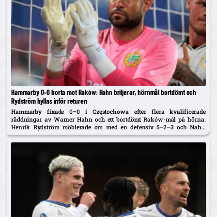
Hammarby 0–0 borta mot Raków: Hahn briljerar, hörnmål bortdömt och
Rydström hyllas inför returen
Hammarby fixade 0–0 i Częstochowa efter flera kvalificerade
räddningar av Warner Hahn och ett bortdömt Raków-mål på hörna.
Henrik Rydström möblerade om med en defensiv 5–2–3 och Nahir
Besara som falsk nia – och får beröm av spelarna. Returen spelas...