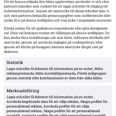
För att kunna erbjuda den bästa upplevelsen använder vi och våra
partners tekniker som cookies för att lagra och/eller få tillgång till
enhetsinformation. Genom att samtycka till dessa tekniker kan vi
och våra partners behandla personuppgifter som surfbeteende eller
unika ID:n på denna webbplats och visa (icke-) anpassade annonser.
Kamara spräcker nollan – första Elfsborg-målet avgjorde borta mot Malmö
Klicka nedan för att godkänna ovanstående eller göra detaljerade
Momoh Kamara satte sitt första mål för Elfsborg – matchvinnare på
val. Dina val kommer endast att tillämpas på denna webbplats. Du
Eleda mot Malmö FF. 21-åringen, på lån från Minnesota United 2,
kan ändra dina inställningar när som helst, inklusive återkalla ditt
beskriver glädje, hunger och att han nu hittat rytmen i laget.
samtycke, genom att använda reglagen på cookiepolicyn eller
genom att klicka på knappen hantera samtycke längst ned på
skärmen.
Statistik
Lagra och/eller få åtkomst till information på en enhet, Mäta
reklamprestanda, Mäta innehållsprestanda, Förstå målgrupper
genom statistik eller kombinationer av data från olika källor.
Marknadsföring
Lagra och/eller få åtkomst till information på en enhet,
Använda begränsade data för att välja reklam, Skapa profiler för
personaliserad reklam, Använda profiler för att välja
personaliserad reklam, Skapa profiler för att personaliserad
innehåll, Använda profiler för att välja personaliserad innehåll,