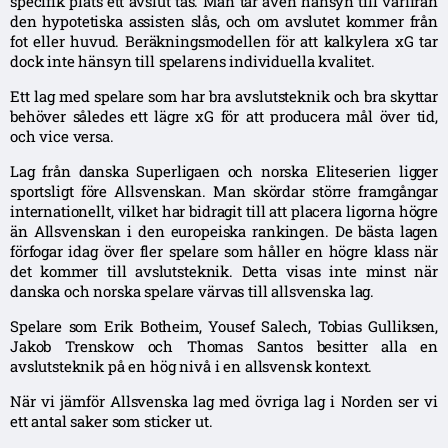
specifik plats ett avslut tas. Man tar även hänsyn till varifrån
den hypotetiska assisten slås, och om avslutet kommer från
fot eller huvud. Beräkningsmodellen för att kalkylera xG tar
dock inte hänsyn till spelarens individuella kvalitet.
Ett lag med spelare som har bra avslutsteknik och bra skyttar
behöver således ett lägre xG för att producera mål över tid,
och vice versa.
Lag från danska Superligaen och norska Eliteserien ligger
sportsligt före Allsvenskan. Man skördar större framgångar
internationellt, vilket har bidragit till att placera ligorna högre
än Allsvenskan i den europeiska rankingen. De bästa lagen
förfogar idag över fler spelare som håller en högre klass när
det kommer till avslutsteknik. Detta visas inte minst när
danska och norska spelare värvas till allsvenska lag.
Spelare som Erik Botheim, Yousef Salech, Tobias Gulliksen,
Jakob Trenskow och Thomas Santos besitter alla en
avslutsteknik på en hög nivå i en allsvensk kontext.
När vi jämför Allsvenska lag med övriga lag i Norden ser vi
ett antal saker som sticker ut.