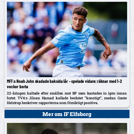
MFF:s Noah John skadade baksida lår – spelade vidare; räknar med 1–2
veckor borta
22-åringen haltade efter smällen mot BP men kastades in igen innan
bytet. TV4:s Jiloan Hamad kallade beslutet ”konstigt”, medan Gaute
Helstrup beskriver rapporterna som försiktigt positiva.
Mer om IF Elfsborg