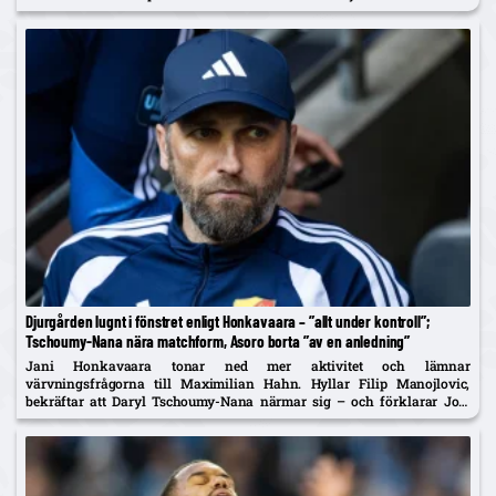
Djurgården lugnt i fönstret enligt Honkavaara – ”allt under kontroll”;
Tschoumy-Nana nära matchform, Asoro borta ”av en anledning”
Jani Honkavaara tonar ned mer aktivitet och lämnar
värvningsfrågorna till Maximilian Hahn. Hyllar Filip Manojlovic,
bekräftar att Daryl Tschoumy-Nana närmar sig – och förklarar Joel
Asoros frånvaro med att han är borta "av en anledning".