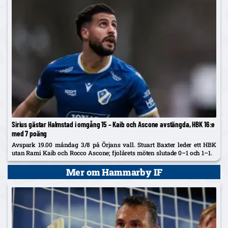
Sirius gästar Halmstad i omgång 15 – Kaib och Ascone avstängda, HBK 16:e
med 7 poäng
Avspark 19.00 måndag 3/8 på Örjans vall. Stuart Baxter leder ett HBK
utan Rami Kaib och Rocco Ascone; fjolårets möten slutade 0–1 och 1–1.
Mer om Hammarby IF