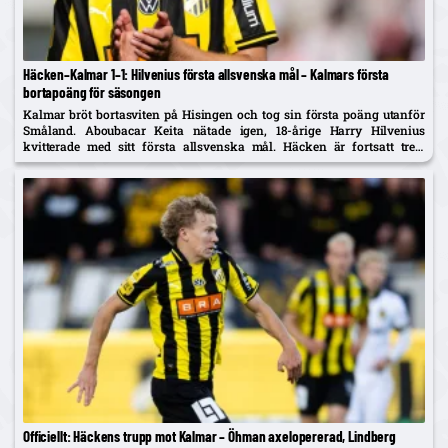
Häcken–Kalmar 1–1: Hilvenius första allsvenska mål – Kalmars första
bortapoäng för säsongen
Kalmar bröt bortasviten på Hisingen och tog sin första poäng utanför
Småland. Aboubacar Keita nätade igen, 18-årige Harry Hilvenius
kvitterade med sitt första allsvenska mål. Häcken är fortsatt trea,
Kalmar kliver upp på tionde plats.
Officiellt: Häckens trupp mot Kalmar – Öhman axelopererad, Lindberg