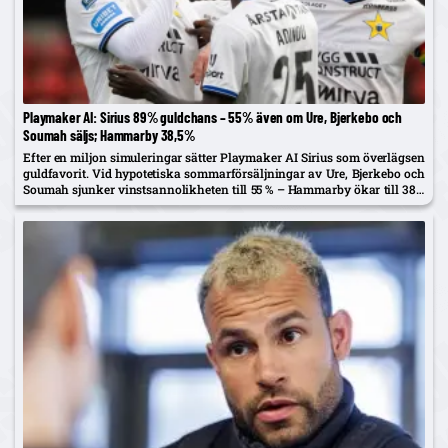
Playmaker AI: Sirius 89% guldchans – 55% även om Ure, Bjerkebo och
Soumah säljs; Hammarby 38,5%
Efter en miljon simuleringar sätter Playmaker AI Sirius som överlägsen
guldfavorit. Vid hypotetiska sommarförsäljningar av Ure, Bjerkebo och
Soumah sjunker vinstsannolikheten till 55 % – Hammarby ökar till 38,5
%.