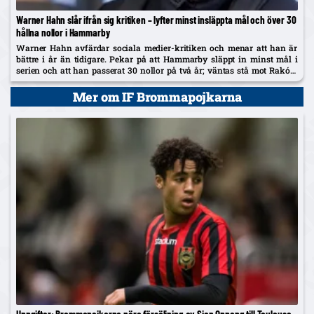
Warner Hahn slår ifrån sig kritiken – lyfter minst insläppta mål och över 30
hållna nollor i Hammarby
Warner Hahn avfärdar sociala medier-kritiken och menar att han är
bättre i år än tidigare. Pekar på att Hammarby släppt in minst mål i
serien och att han passerat 30 nollor på två år; väntas stå mot Raków
på torsdag.
Mer om IF Brommapojkarna
Uppgifter: Brommapojkarna nära försäljning av Sion Oppong till Toulouse –