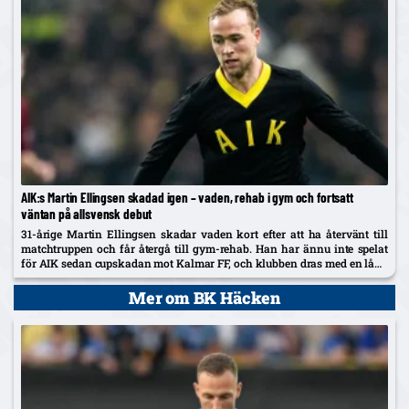
AIK:s Martin Ellingsen skadad igen – vaden, rehab i gym och fortsatt
väntan på allsvensk debut
31-årige Martin Ellingsen skadar vaden kort efter att ha återvänt till
matchtruppen och får återgå till gym-rehab. Han har ännu inte spelat
för AIK sedan cupskadan mot Kalmar FF, och klubben dras med en lång
skadelista som nu också utreds...
Mer om BK Häcken