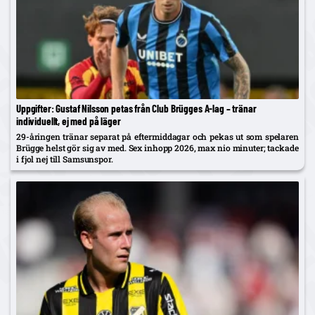
Uppgifter: Gustaf Nilsson petas från Club Brügges A-lag – tränar
individuellt, ej med på läger
29-åringen tränar separat på eftermiddagar och pekas ut som spelaren
Brügge helst gör sig av med. Sex inhopp 2026, max nio minuter; tackade
i fjol nej till Samsunspor.