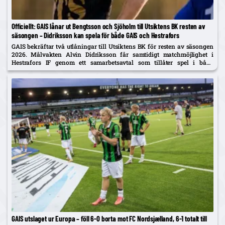
Officiellt: GAIS lånar ut Bengtsson och Sjöholm till Utsiktens BK resten av
säsongen – Didriksson kan spela för både GAIS och Hestrafors
GAIS bekräftar två utlåningar till Utsiktens BK för resten av säsongen
2026. Målvakten Alvin Didriksson får samtidigt matchmöjlighet i
Hestrafors IF genom ett samarbetsavtal som tillåter spel i båda
klubbarna.
GAIS utslaget ur Europa – föll 6-0 borta mot FC Nordsjælland, 6-1 totalt till