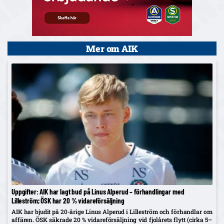
Mer om AIK
Uppgifter: AIK har lagt bud på Linus Alperud – förhandlingar med
Lilleström; ÖSK har 20 % vidareförsäljning
AIK har bjudit på 20-årige Linus Alperud i Lilleström och förhandlar om
affären. ÖSK säkrade 20 % vidareförsäljning vid fjolårets flytt (cirka 5–