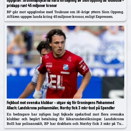
prislapp runt 45 miljoner kronor
BP går mot uppgörelse med Toulouse om 18-årige yttern Sion Oppong.
Affären uppges landa kring 45 miljoner kronor, enligt Expressen.
Fejkbud mot svenska klubbar – utgav sig för Groningens Mohammed
Allach; Landskrona polisanmäler, Norrby fick 3 mkr-bud på Spendler
En bedragare har nyligen lagt fejkade spelarbud mot flera svenska
klubbar och begärt betalning för läkarundersökningar. Landskrona
BoIS har polisanmält, BP har drabbats och Norrby fick 3 mkr på Ture
Spendler innan bluffen avslöjades.