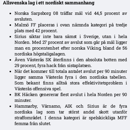
Allsvenska lag i ett nordiskt sammanhang
Norska Sarpsborg 08 träffar mål vid 44,5 procent av
avsluten.
Malmö FF placeras i ovan nämnda kategori på tredje
plats med 42 procent.
Sirius siktar inte bara sämst i Sverige, utan i hela
Norden. Med 27 procent av avslut som går på mål ligger
man en procentenhet efter norska Viking, bland de 56
nordiska högstaligalagen.
Även Västerås SK återfinns i den absoluta botten med
29 procent, fyra hack från sistaplatsen.
När det kommer till totala antalet avslut per 90 minuter
ligger samma Västerås fyra i den nordiska tabellen.
Som bekant finns alltså stora effektivitetsproblem i
Västerås offensiva spel.
BK Häcken genererar flest avslut i hela Norden per 90
minuter.
Hammarby, Värnamo, AIK och Sirius är de fyra
nordiska lag som tar störst andel skott utanför
straffområdet. I denna kategori är spelskickliga MFF
femma från slutet.