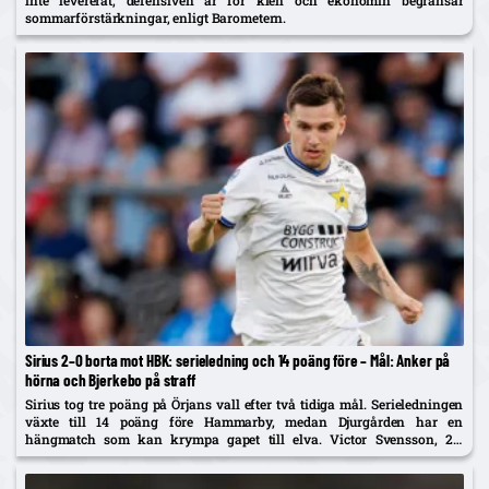
sommarförstärkningar, enligt Barometern.
Sirius 2–0 borta mot HBK: serieledning och 14 poäng före – Mål: Anker på
hörna och Bjerkebo på straff
Sirius tog tre poäng på Örjans vall efter två tidiga mål. Serieledningen
växte till 14 poäng före Hammarby, medan Djurgården har en
hängmatch som kan krympa gapet till elva. Victor Svensson, 20,
startade centralt i Melker Heiers frånvaro.