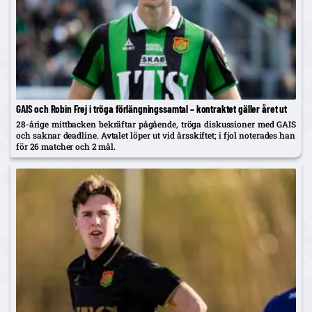
GAIS och Robin Frej i tröga förlängningssamtal – kontraktet gäller året ut
28-årige mittbacken bekräftar pågående, tröga diskussioner med GAIS
och saknar deadline. Avtalet löper ut vid årsskiftet; i fjol noterades han
för 26 matcher och 2 mål.