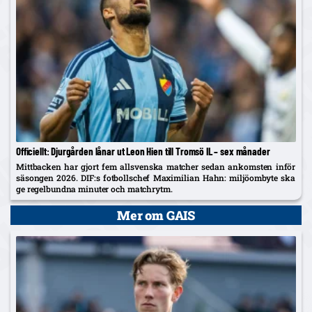
Officiellt: Djurgården lånar ut Leon Hien till Tromsö IL – sex månader
Mittbacken har gjort fem allsvenska matcher sedan ankomsten inför
säsongen 2026. DIF:s fotbollschef Maximilian Hahn: miljöombyte ska
ge regelbundna minuter och matchrytm.
Mer om GAIS