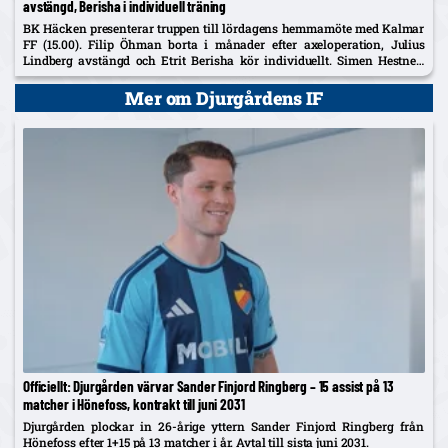
avstängd, Berisha i individuell träning
BK Häcken presenterar truppen till lördagens hemmamöte med Kalmar
FF (15.00). Filip Öhman borta i månader efter axeloperation, Julius
Lindberg avstängd och Etrit Berisha kör individuellt. Simen Hestnes,
30, hyllas efter hemmadebuten mot AIK.
Mer om Djurgårdens IF
Officiellt: Djurgården värvar Sander Finjord Ringberg – 15 assist på 13
matcher i Hönefoss, kontrakt till juni 2031
Djurgården plockar in 26-årige yttern Sander Finjord Ringberg från
Hönefoss efter 1+15 på 13 matcher i år. Avtal till sista juni 2031.