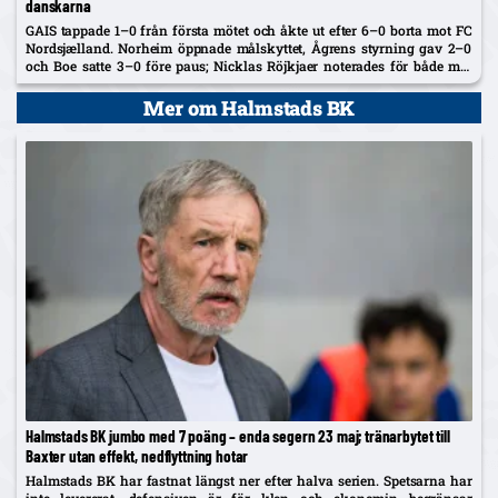
danskarna
GAIS tappade 1–0 från första mötet och åkte ut efter 6–0 borta mot FC
Nordsjælland. Norheim öppnade målskyttet, Ågrens styrning gav 2–0
och Boe satte 3–0 före paus; Nicklas Röjkjaer noterades för både mål
och assist.
Mer om Halmstads BK
Halmstads BK jumbo med 7 poäng – enda segern 23 maj; tränarbytet till
Baxter utan effekt, nedflyttning hotar
Halmstads BK har fastnat längst ner efter halva serien. Spetsarna har
inte levererat, defensiven är för klen och ekonomin begränsar