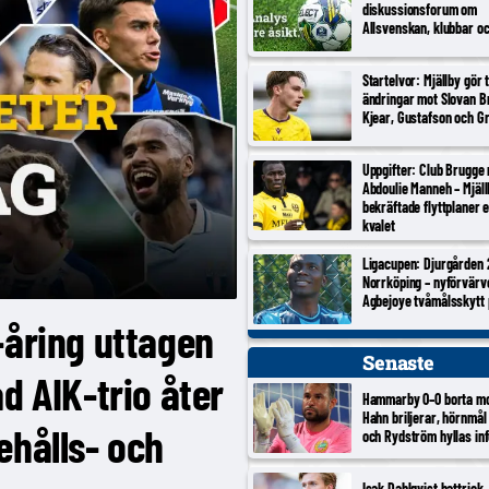
diskussionsforum om
Allsvenskan, klubbar o
Startelvor: Mjällby gör 
ändringar mot Slovan Br
Kjear, Gustafson och Gr
Uppgifter: Club Brugge
Abdoulie Manneh – Mjäl
bekräftade flyttplaner 
kvalet
Ligacupen: Djurgården 
Norrköping – nyförvärv
Agbejoye tvåmålsskytt
-åring uttagen
Senaste
d AIK-trio åter
Hammarby 0–0 borta m
Hahn briljerar, hörnmål
ehålls- och
och Rydström hyllas inf
Isak Dahlqvist hattrick