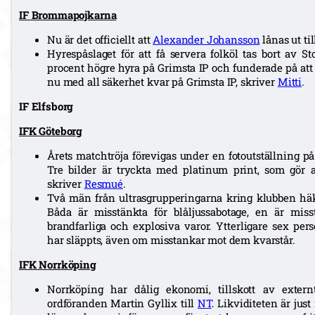
IF Brommapojkarna
Nu är det officiellt att
Alexander Johansson
lånas ut ti
Hyrespåslaget för att få servera folköl tas bort av 
procent högre hyra på Grimsta IP och funderade på at
nu med all säkerhet kvar på Grimsta IP, skriver
Mitti
.
IF Elfsborg
IFK Göteborg
Årets matchtröja förevigas under en fotoutställning p
Tre bilder är tryckta med platinum print, som gör at
skriver
Resmué
.
Två män från ultrasgrupperingarna kring klubben häkt
Båda är misstänkta för blåljussabotage, en är mis
brandfarliga och explosiva varor. Ytterligare sex pe
har släppts, även om misstankar mot dem kvarstår.
IFK Norrköping
Norrköping har dålig ekonomi, tillskott av extern
ordföranden Martin Gyllix till
NT
. Likviditeten är ju