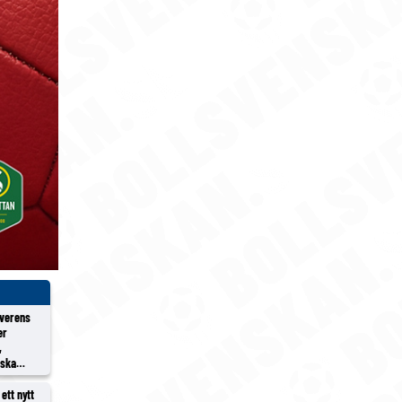
överens
er
,
rska
ett nytt