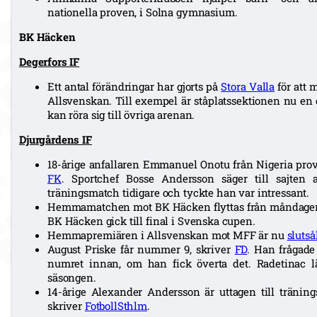
nationella proven, i Solna gymnasium.
BK Häcken
Degerfors IF
Ett antal förändringar har gjorts på
Stora Valla
för att 
Allsvenskan. Till exempel är ståplatssektionen nu en
kan röra sig till övriga arenan.
Djurgårdens IF
18-årige anfallaren Emmanuel Onotu från Nigeria prov
FK
. Sportchef Bosse Andersson säger till sajten
träningsmatch tidigare och tyckte han var intressant.
Hemmamatchen mot BK Häcken flyttas från måndagen 26
BK Häcken gick till final i Svenska cupen.
Hemmapremiären i Allsvenskan mot MFF är nu
slutså
August Priske får nummer 9, skriver
FD
. Han frågade
numret innan, om han fick överta det. Radetinac l
säsongen.
14-årige Alexander Andersson är uttagen till träni
skriver
FotbollSthlm
.