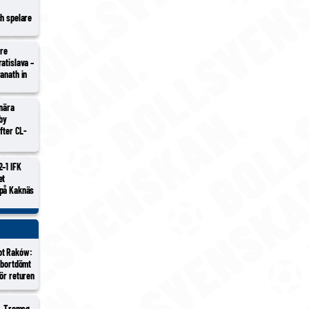
ch spelare
tre
atislava –
anath in
 nära
lby
efter CL-
2–1 IFK
et
 på Kaknäs
ot Raków:
 bortdömt
ör returen
 – Tromsø