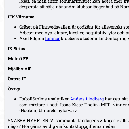
lösas, så man inför sommarfönstret kan agera mer fri
desperata att sälja när andra klubbar lägger bud på Nor
IFK Värnamo
Gräset på Finnvedsvallen är godkänt för allsvenskt sp
Arbetet med nya läktare, kiosker, hospitality-ytor och a
Axel Edgren
lämnar
klubbens akademi för Jönköping Sö
IK Sirius
Malmö FF
Mjällby AIF
Östers IF
Övrigt
FotbollSthlms analytiker
Anders Lindberg
har gett sitt
som mästare i höst. Isaac Kiese Thelin (MFF) vinner 
(Häcken) blir årets nyförvärv.
SNABBA NYHETER: Vi sammanfattar dagens viktigaste allsve
något? Hör gärna av dig via kontaktuppgifterna nedan.