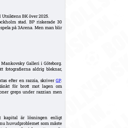
ll Utsiktens BK över 2025.
Stockholm stad. BP riskerade 30
t spela på 3Arena. Men man blir
å Mankovsky Galleri i Göteborg.
t fotografierna aldrig bleknar,
as efter en razzia, skriver
GP
.
stänkt för brott mot lagen om
rsoner greps under razzian men
t kapital är lösningen enligt
st nu huvudproblemet som måste