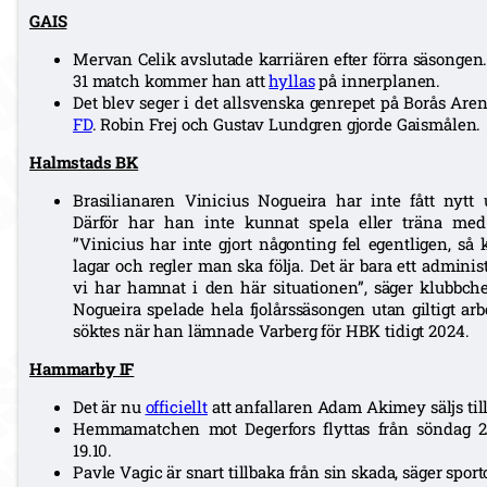
GAIS
Mervan Celik avslutade karriären efter förra säsongen
31 match kommer han att
hyllas
på innerplanen.
Det blev seger i det allsvenska genrepet på Borås Aren
FD
. Robin Frej och Gustav Lundgren gjorde Gaismålen.
Halmstads BK
Brasilianaren Vinicius Nogueira har inte fått nytt u
Därför har han inte kunnat spela eller träna m
”Vinicius har inte gjort någonting fel egentligen, så 
lagar och regler man ska följa. Det är bara ett administ
vi har hamnat i den här situationen”, säger klubbch
Nogueira spelade hela fjolårssäsongen utan giltigt arbe
söktes när han lämnade Varberg för HBK tidigt 2024.
Hammarby IF
Det är nu
officiellt
att anfallaren Adam Akimey säljs till
Hemmamatchen mot Degerfors flyttas från söndag 2
19.10.
Pavle Vagic är snart tillbaka från sin skada, säger spor