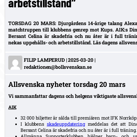
arbetstillstånd”
TORSDAG 20 MARS: Djurgårdens 14-årige talang Alexa
matchtruppen till klubbens genrep mot Kups. AIK:s Din
Bersant Celina är skadefria och nu åter är i full trän
nekas uppehålls- och arbetstillstånd. Läs dagens allsve
FILIP LAMPERUD
|
2025-03-20
|
redaktionen@bollsvenskan.se
Allsvenska nyheter torsdag 20 mars
Vi sammanfattar dagens och helgens viktigaste allsvens
AIK
32 000 biljetter är sålda till premiären mot IFK Norrköp
I klubbens
skadeuppdatering
meddelas det att Dino
Bersant Celina är skadefria och nu åter är i full träning.
Allmänna Supporterklubben hjälper barn- och