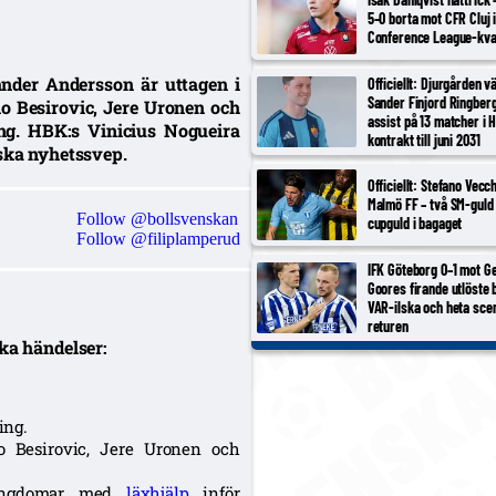
5–0 borta mot CFR Cluj 
Conference League-kva
nder Andersson är uttagen i
Officiellt: Djurgården v
Sander Finjord Ringberg
o Besirovic, Jere Uronen och
assist på 13 matcher i 
ing. HBK:s Vinicius Nogueira
kontrakt till juni 2031
nska nyhetssvep.
Officiellt: Stefano Vecc
Malmö FF – två SM-guld 
Follow @bollsvenskan
cupguld i bagaget
Follow @filiplamperud
IFK Göteborg 0–1 mot Ge
Goores firande utlöste 
VAR-ilska och heta scen
returen
ka händelser:
ing.
 Besirovic, Jere Uronen och
 ungdomar med
läxhjälp
inför