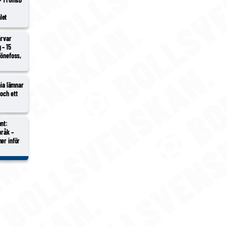
i
let
ärvar
 – 15
Hönefoss,
hia lämnar
och ett
nt:
bråk –
er inför