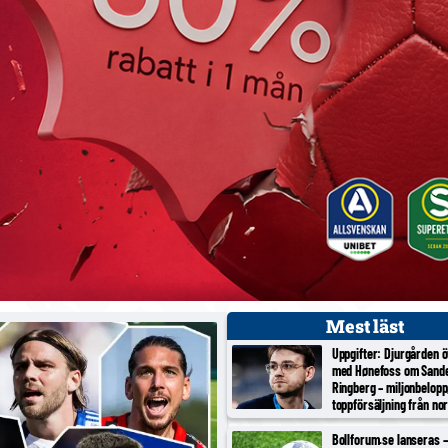
Mest läst
Uppgifter: Djurgården 
med Hønefoss om Sand
Ringberg – miljonbelopp
toppförsäljning från no
tredjeligan
Bollforum.se lanseras – 