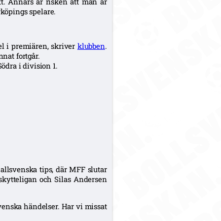
tt. Annars är risken att man är
rköpings spelare.
el i premiären, skriver
klubben
.
nnat fortgår.
dra i division 1.
 allsvenska tips, där MFF slutar
skytteligan och Silas Andersen
nska händelser. Har vi missat