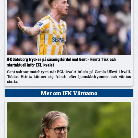
IFK Göteborg trycker på säsongsfördel mot Gent – Heintz frisk och
startaktuell inför ECL-kvalet
Gent saknar matchrytm när ECL-kvalet inleds på Gamla Ullevi i kväll.
Tobias Heintz känner sig fräsch efter ljumskbekymmer och väntas
starta.
Mer om IFK Värnamo