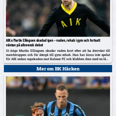
AIK:s Martin Ellingsen skadad igen – vaden, rehab i gym och fortsatt
väntan på allsvensk debut
31-årige Martin Ellingsen skadar vaden kort efter att ha återvänt till
matchtruppen och får återgå till gym-rehab. Han har ännu inte spelat
för AIK sedan cupskadan mot Kalmar FF, och klubben dras med en lång
skadelista som nu också utreds...
Mer om BK Häcken