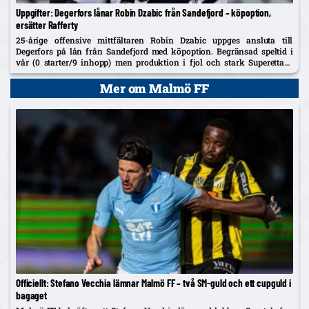
Uppgifter: Degerfors lånar Robin Dzabic från Sandefjord – köpoption,
ersätter Rafferty
25-årige offensive mittfältaren Robin Dzabic uppges ansluta till
Degerfors på lån från Sandefjord med köpoption. Begränsad speltid i
vår (0 starter/9 inhopp) men produktion i fjol och stark Superettan-
historik i Landskrona.
Mer om Malmö FF
Officiellt: Stefano Vecchia lämnar Malmö FF – två SM-guld och ett cupguld i
bagaget