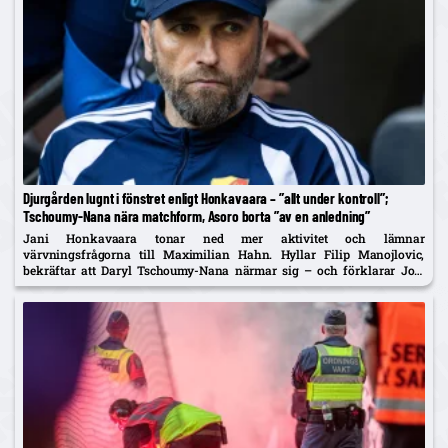
Djurgården lugnt i fönstret enligt Honkavaara – ”allt under kontroll”;
Tschoumy-Nana nära matchform, Asoro borta ”av en anledning”
Jani Honkavaara tonar ned mer aktivitet och lämnar
värvningsfrågorna till Maximilian Hahn. Hyllar Filip Manojlovic,
bekräftar att Daryl Tschoumy-Nana närmar sig – och förklarar Joel
Asoros frånvaro med att han är borta "av en anledning".