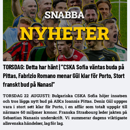
TORSDAG: Detta har hänt | ”CSKA Sofia väntas buda på
Pittas, Fabrizio Romano menar Gül klar för Porto, Stort
franskt bud på Nanasi”
TORSDAG 22 AUGUSTI: Bulgariska CSKA Sofia höjer insatsen
och tros lägga nytt bud på AIK:s Ioannis Pittas. Deniz Gül uppges
vara i stort sett klar för Porto, i en affär som totalt uppgår till
närmare 60 miljoner kronor. Franska Strasbourg leder jakten på
Sebastian Nanasis underskrift. Vi summerar dagens viktigaste
allsvenska händelser, lag för lag.