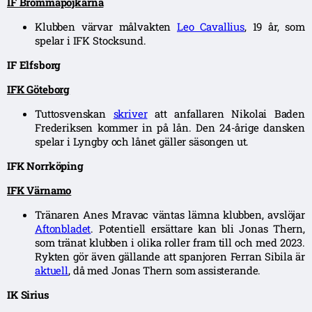
IF Brommapojkarna
Klubben värvar målvakten
Leo Cavallius
, 19 år, som
spelar i IFK Stocksund.
IF Elfsborg
IFK Göteborg
Tuttosvenskan
skriver
att anfallaren Nikolai Baden
Frederiksen kommer in på lån. Den 24-årige dansken
spelar i Lyngby och lånet gäller säsongen ut.
IFK Norrköping
IFK Värnamo
Tränaren Anes Mravac väntas lämna klubben, avslöjar
Aftonbladet
. Potentiell ersättare kan bli Jonas Thern,
som tränat klubben i olika roller fram till och med 2023.
Rykten gör även gällande att spanjoren Ferran Sibila är
aktuell
, då med Jonas Thern som assisterande.
IK Sirius