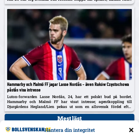
Tolf varnades och Erlingmark sågar domarinsatsen.
Hammarby och Malmö FF jagar Lasse Nordås – även Raków Częstochowa
påstås visa intresse
Luton-forwarden Lasse Nordås, 24, har ett polskt bud på bordet.
Hammarby och Malmö FF har visat intresse; agentkoppling till
Djurgårdens Hegland/Lien pekas ut som en allsvensk fördel efter
norrmannens succélån i Heerenveen.
Mest läst
Uppgifter: Djurgården överens med Hønefoss om Sander
Hantera din integritet
Ringberg – miljonbelopp, toppförsäljning från norska
tredjeligan