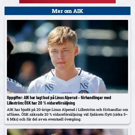
Mer om AIK
Uppgifter: AIK har lagt bud på Linus Alperud – förhandlingar med
Lilleström; ÖSK har 20 % vidareförsäljning
AIK har bjudit på 20-årige Linus Alperud i Lilleström och förhandlar om
affären. ÖSK säkrade 20 % vidareförsäljning vid fjolårets flytt (cirka 5–
6 Mkr) och får del av en eventuell övergång.