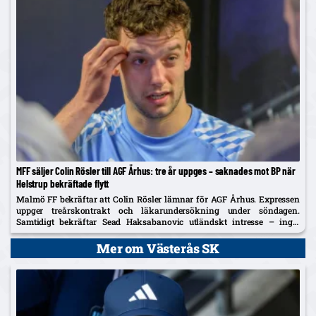
MFF säljer Colin Rösler till AGF Århus: tre år uppges – saknades mot BP när
Helstrup bekräftade flytt
Malmö FF bekräftar att Colin Rösler lämnar för AGF Århus. Expressen
uppger treårskontrakt och läkarundersökning under söndagen.
Samtidigt bekräftar Sead Haksabanovic utländskt intresse – inget
konkret ännu.
Mer om Västerås SK