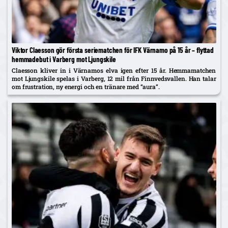
Viktor Claesson gör första seriematchen för IFK Värnamo på 15 år – flyttad
hemmadebut i Varberg mot Ljungskile
Claesson kliver in i Värnamos elva igen efter 15 år. Hemmamatchen
mot Ljungskile spelas i Varberg, 12 mil från Finnvedsvallen. Han talar
om frustration, ny energi och en tränare med “aura”.