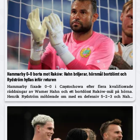
Hammarby 0–0 borta mot Raków: Hahn briljerar, hörnmål bortdömt och
Rydström hyllas inför returen
Hammarby fixade 0–0 i Częstochowa efter flera kvalificerade
räddningar av Warner Hahn och ett bortdömt Raków-mål på hörna.
Henrik Rydström möblerade om med en defensiv 5–2–3 och Nahir
Besara som falsk nia – och får beröm av spelarna. Returen spelas...