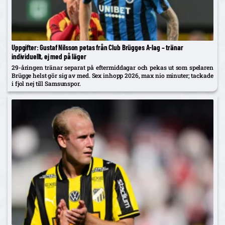
Uppgifter: Gustaf Nilsson petas från Club Brügges A-lag – tränar
individuellt, ej med på läger
29-åringen tränar separat på eftermiddagar och pekas ut som spelaren
Brügge helst gör sig av med. Sex inhopp 2026, max nio minuter; tackade
i fjol nej till Samsunspor.