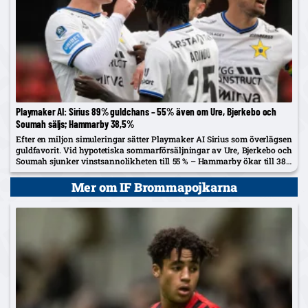
Playmaker AI: Sirius 89% guldchans – 55% även om Ure, Bjerkebo och
Soumah säljs; Hammarby 38,5%
Efter en miljon simuleringar sätter Playmaker AI Sirius som överlägsen
guldfavorit. Vid hypotetiska sommarförsäljningar av Ure, Bjerkebo och
Soumah sjunker vinstsannolikheten till 55 % – Hammarby ökar till 38,5
%.
Mer om IF Brommapojkarna