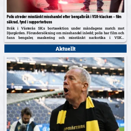
Polis utreder misstänkt misshandel efter bengalbråk i VSK-klacken – film
säkrad, fynd i supporterbuss
Bråk i Västerås SK:s bortasektion under måndagens match mot
Djurgården. Förundersökning om misshandel inledd; polis har film och
fann bengaler, maskering och misstänkt narkotika i VSK:s
supporterbuss – klubben tar avstånd.
Aktuellt