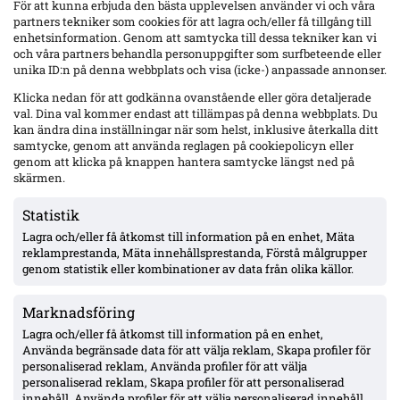
För att kunna erbjuda den bästa upplevelsen använder vi och våra
partners tekniker som cookies för att lagra och/eller få tillgång till
enhetsinformation. Genom att samtycka till dessa tekniker kan vi
Bollforum.se lanseras – ett nytt diskussionsforum om
och våra partners behandla personuppgifter som surfbeteende eller
Allsvenskan, klubbar och spelare
unika ID:n på denna webbplats och visa (icke-) anpassade annonser.
Klicka nedan för att godkänna ovanstående eller göra detaljerade
val. Dina val kommer endast att tillämpas på denna webbplats. Du
Uppgifter: Club Brugge nära Abdoulie Manneh – Mjällby
kan ändra dina inställningar när som helst, inklusive återkalla ditt
bekräftade flyttplaner efter CL-kvalet
samtycke, genom att använda reglagen på cookiepolicyn eller
genom att klicka på knappen hantera samtycke längst ned på
skärmen.
Startelvor: Mjällby gör tre ändringar mot Slovan Bratislava –
Kjear, Gustafson och Granath in
Statistik
Lagra och/eller få åtkomst till information på en enhet, Mäta
reklamprestanda, Mäta innehållsprestanda, Förstå målgrupper
Ligacupen: Djurgården 2–1 IFK Norrköping – nyförvärvet
genom statistik eller kombinationer av data från olika källor.
Agbejoye tvåmålsskytt på Kaknäs
Marknadsföring
Lagra och/eller få åtkomst till information på en enhet,
ANNONS:
Använda begränsade data för att välja reklam, Skapa profiler för
personaliserad reklam, Använda profiler för att välja
personaliserad reklam, Skapa profiler för att personaliserad
innehåll, Använda profiler för att välja personaliserad innehåll,