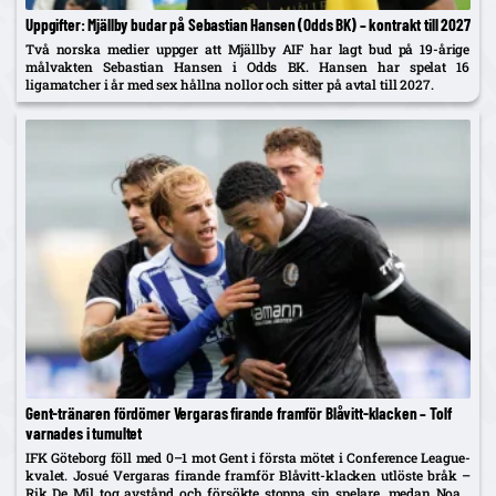
Uppgifter: Mjällby budar på Sebastian Hansen (Odds BK) – kontrakt till 2027
Två norska medier uppger att Mjällby AIF har lagt bud på 19-årige
målvakten Sebastian Hansen i Odds BK. Hansen har spelat 16
ligamatcher i år med sex hållna nollor och sitter på avtal till 2027.
Gent-tränaren fördömer Vergaras firande framför Blåvitt-klacken – Tolf
varnades i tumultet
IFK Göteborg föll med 0–1 mot Gent i första mötet i Conference League-
kvalet. Josué Vergaras firande framför Blåvitt-klacken utlöste bråk –
Rik De Mil tog avstånd och försökte stoppa sin spelare, medan Noah