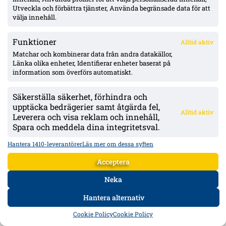
Utveckla och förbättra tjänster, Använda begränsade data för att
välja innehåll.
Funktioner
Alltid aktiv
Matchar och kombinerar data från andra datakällor,
Länka olika enheter, Identifierar enheter baserat på
information som överförs automatiskt.
Säkerställa säkerhet, förhindra och
upptäcka bedrägerier samt åtgärda fel,
Alltid aktiv
Leverera och visa reklam och innehåll,
Spara och meddela dina integritetsval.
Senaste
Hantera 1410-leverantörer
Läs mer om dessa syften
Uppgifter: Mjällby budar på Sebastian Hansen (Odds BK) –
Acceptera
kontrakt till 2027
Neka
Hantera alternativ
Gent-tränaren fördömer Vergaras firande framför Blåvitt-
klacken – Tolf varnades i tumultet
HEM
DATA
FORUM
DELA
Cookie Policy
Cookie Policy