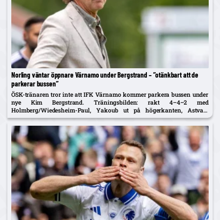
Norling väntar öppnare Värnamo under Bergstrand – ”otänkbart att de
parkerar bussen”
ÖSK-tränaren tror inte att IFK Värnamo kommer parkera bussen under
nye Kim Bergstrand. Träningsbilden: rakt 4–4–2 med
Holmberg/Wiedesheim-Paul, Yakoub ut på högerkanten, Astvald
ersätter avstängde Stenberg – McCue med i matchtruppen.