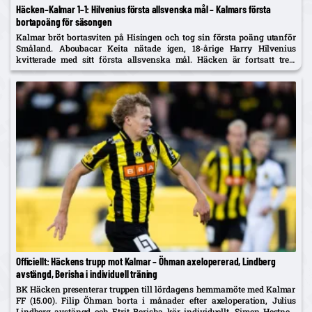
Häcken–Kalmar 1–1: Hilvenius första allsvenska mål – Kalmars första
bortapoäng för säsongen
Kalmar bröt bortasviten på Hisingen och tog sin första poäng utanför
Småland. Aboubacar Keita nätade igen, 18-årige Harry Hilvenius
kvitterade med sitt första allsvenska mål. Häcken är fortsatt trea,
Kalmar kliver upp på tionde plats.
Officiellt: Häckens trupp mot Kalmar – Öhman axelopererad, Lindberg
avstängd, Berisha i individuell träning
BK Häcken presenterar truppen till lördagens hemmamöte med Kalmar
FF (15.00). Filip Öhman borta i månader efter axeloperation, Julius
Lindberg avstängd och Etrit Berisha kör individuellt. Simen Hestnes,