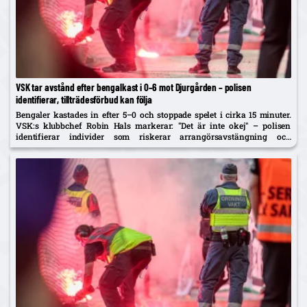
VSK tar avstånd efter bengalkast i 0–6 mot Djurgården – polisen
identifierar, tillträdesförbud kan följa
Bengaler kastades in efter 5–0 och stoppade spelet i cirka 15 minuter.
VSK:s klubbchef Robin Hals markerar: "Det är inte okej" – polisen
identifierar individer som riskerar arrangörsavstängning och
tillträdesförbud.