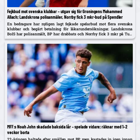
Fejkbud mot svenska klubbar – utgav sig för Groningens Mohammed
Allach; Landskrona polisanmäler, Norrby fick 3 mkr-bud på Spendler
En bedragare har nyligen lagt fejkade spelarbud mot flera svenska
klubbar och begärt betalning för läkarundersökningar. Landskrona
BoIS har polisanmält, BP har drabbats och Norrby fick 3 mkr på Ture
Spendler innan bluffen avslöjades.
MFF:s Noah John skadade baksida lår – spelade vidare; räknar med 1–2
veckor borta
22-åringen haltade efter smällen mot BP men kastades in igen innan