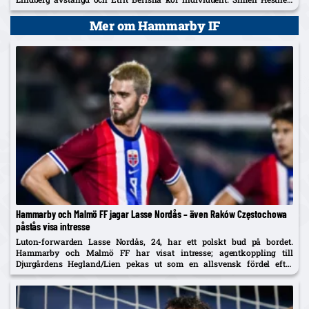
30, hyllas efter hemmadebuten mot AIK.
Mer om Hammarby IF
Hammarby och Malmö FF jagar Lasse Nordås – även Raków Częstochowa
påstås visa intresse
Luton-forwarden Lasse Nordås, 24, har ett polskt bud på bordet.
Hammarby och Malmö FF har visat intresse; agentkoppling till
Djurgårdens Hegland/Lien pekas ut som en allsvensk fördel efter
norrmannens succélån i Heerenveen.