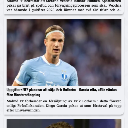
Malmö FF bekräftar att Stefano Vecchia lämnar klubben. Sportchefen
pekar på brist på speltid och föryngringsprocessen som skäl. Vecchia
var bärande i guldåret 2023 och lämnar med två SM-titlar och ett
cupguld.
Uppgifter: MFF planerar att sälja Erik Botheim – Garcia etta, affär väntas
före fönsterstängning
Malmö FF förbereder en försäljning av Erik Botheim i detta fönster,
enligt Fotbollskanalen. Diego Garcia pekas ut som förstaval på topp
efter junivärvningen.