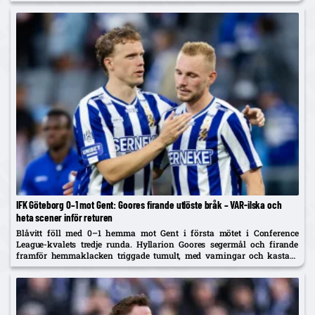
Tolf varnades och Erlingmark sågar domarinsatsen.
IFK Göteborg 0–1 mot Gent: Goores firande utlöste bråk – VAR-ilska och
heta scener inför returen
Blåvitt föll med 0–1 hemma mot Gent i första mötet i Conference
League-kvalets tredje runda. Hyllarion Goores segermål och firande
framför hemmaklacken triggade tumult, med varningar och kastade
föremål. Efter paus rasade IFK-spelare mot en tidig avblåsning trots
VAR –...