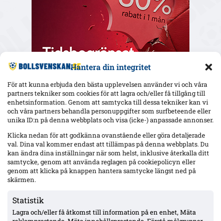
Hantera din integritet
För att kunna erbjuda den bästa upplevelsen använder vi och våra
partners tekniker som cookies för att lagra och/eller få tillgång till
enhetsinformation. Genom att samtycka till dessa tekniker kan vi
och våra partners behandla personuppgifter som surfbeteende eller
Senaste
unika ID:n på denna webbplats och visa (icke-) anpassade annonser.
Efter ”Avgå styrelsen” och 0–2 mot Gais: HBK-ordf. Nilsson
Klicka nedan för att godkänna ovanstående eller göra detaljerade
siktar på minst två värvningar – hoppas landa affär inom
val. Dina val kommer endast att tillämpas på denna webbplats. Du
dagar
kan ändra dina inställningar när som helst, inklusive återkalla ditt
samtycke, genom att använda reglagen på cookiepolicyn eller
genom att klicka på knappen hantera samtycke längst ned på
Salter avgjorde med dubbel för GAIS på Örjans vall – bröt
måltorkan; lagkamraterna ser Diabate-spår: ”Magiskt för våra
skärmen.
nior”
Statistik
Lagra och/eller få åtkomst till information på en enhet, Mäta
GAIS 2–0 borta mot Halmstads BK – skruvar eftermatch-kost:
Tikka masala ersätter pizza och kebab