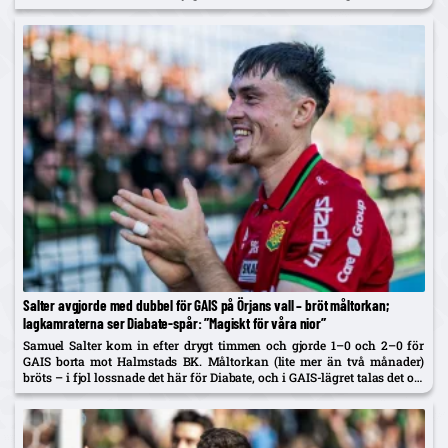
Salter avgjorde med dubbel för GAIS på Örjans vall – bröt måltorkan;
lagkamraterna ser Diabate-spår: ”Magiskt för våra nior”
Samuel Salter kom in efter drygt timmen och gjorde 1–0 och 2–0 för
GAIS borta mot Halmstads BK. Måltorkan (lite mer än två månader)
bröts – i fjol lossnade det här för Diabate, och i GAIS-lägret talas det om
en...