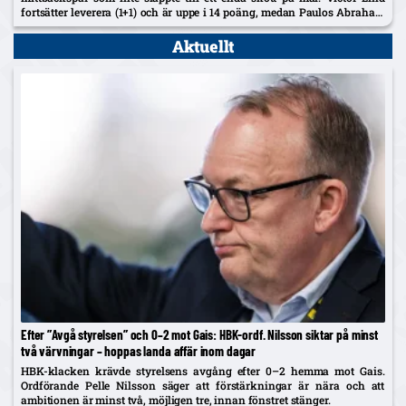
fortsätter leverera (1+1) och är uppe i 14 poäng, medan Paulos Abraham
– målskytt igen – var...
Aktuellt
Efter ”Avgå styrelsen” och 0–2 mot Gais: HBK-ordf. Nilsson siktar på minst
två värvningar – hoppas landa affär inom dagar
HBK-klacken krävde styrelsens avgång efter 0–2 hemma mot Gais.
Ordförande Pelle Nilsson säger att förstärkningar är nära och att
ambitionen är minst två, möjligen tre, innan fönstret stänger.