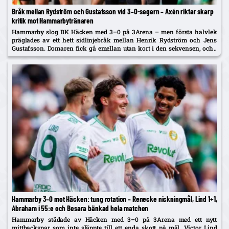
Bråk mellan Rydström och Gustafsson vid 3–0-segern – Axén riktar skarp
kritik mot Hammarbytränaren
Hammarby slog BK Häcken med 3–0 på 3Arena – men första halvlek
präglades av ett hett sidlinjebråk mellan Henrik Rydström och Jens
Gustafsson. Domaren fick gå emellan utan kort i den sekvensen, och i
TV4:s sändning sågades Rydström av Alexander...
Hammarby 3–0 mot Häcken: tung rotation – Renecke nickningmål, Lind 1+1,
Abraham i 55:e och Besara bänkad hela matchen
Hammarby städade av Häcken med 3–0 på 3Arena med ett nytt
mittbackspar som inte släppte till ett enda skott på mål. Victor Lind