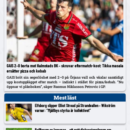
GAIS 2–0 borta mot Halmstads BK – skruvar eftermatch-kost: Tikka masala
ersätter pizza och kebab
GAIS bröt sin segerlöshet med 2–0 på Örjans vall och växlar samtidigt
upp kostupplägget efter match – indiskt i stället för pizza/kebab. ”Nu
öppnar vi plånboken”, säger Rasmus Niklasson Petrovic i GP.
Mest läst
Elfsborg slipper Elliot Stroud på Strandvallen – Wikström
varnar: ”Mjällbys styrka är kollektivet”
Bollforum.se lanseras – ett nytt diskussionsforum om