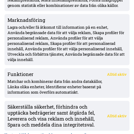
reklamprestanda, Mäta innehållsprestanda, Förstå målgrupper
genom statistik eller kombinationer av data från olika källor.
Marknadsföring
IFK Göteborg 3–2 Kalmar – andra raka; Sam Larsson straffmål
efter vila, Kalmar fortsatt utan bortaseger
Lagra och/eller få åtkomst till information på en enhet,
Använda begränsade data för att välja reklam, Skapa profiler för
personaliserad reklam, Använda profiler för att välja
personaliserad reklam, Skapa profiler för att personaliserad
Uppgifter: Rangers kan värva Oskar Fallenius för £400–500k –
innehåll, Använda profiler för att välja personaliserad innehåll,
kontraktet ut vid årets slut
Utveckla och förbättra tjänster, Använda begränsade data för att
välja innehåll.
Funktioner
Alltid aktiv
ÖVERSIKT
Matchar och kombinerar data från andra datakällor,
Länka olika enheter, Identifierar enheter baserat på
Nyheter & Reportage
Spelarbetyg
information som överförs automatiskt.
Analyser
RSS
Säkerställa säkerhet, förhindra och
KONTAKT
upptäcka bedrägerier samt åtgärda fel,
Alltid aktiv
kontakt@bollsvenskan.se
Leverera och visa reklam och innehåll,
redaktionen@bollsvenskan.se
Spara och meddela dina integritetsval.
jobb@bollsvenskan.se
X (Twitter)