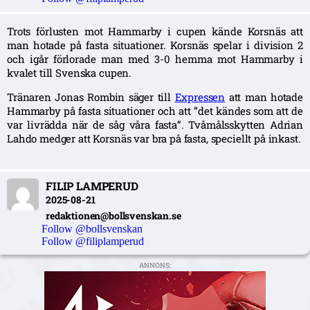
Trots förlusten mot Hammarby i cupen kände Korsnäs att
man hotade på fasta situationer. Korsnäs spelar i division 2
och igår förlorade man med 3-0 hemma mot Hammarby i
kvalet till Svenska cupen.
Tränaren Jonas Rombin säger till
Expressen
att man hotade
Hammarby på fasta situationer och att ”det kändes som att de
var livrädda när de såg våra fasta”. Tvåmålsskytten Adrian
Lahdo medger att Korsnäs var bra på fasta, speciellt på inkast.
FILIP LAMPERUD
2025-08-21
redaktionen@bollsvenskan.se
Follow @bollsvenskan
Follow @filiplamperud
ANNONS: