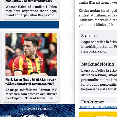
mot Rakow – avfärdar formsvacka,
unika ID:n på denna web
retur 13 augusti
Warner Hahn höll nollan i Polen
Klicka nedan för att go
med flera avgörande räddningar,
bland annat på Oskar Rekpas nick.
endast att tillämpas på
Efter kritik i Allsvenskan slår han
inklusive återkalla dit
ifrån sig snacket om svacka;
genom att klicka på kn
returen spelas på 3 Arena den 13
augusti och vinnaren går mot
Statistik
Žalgiris/Hajduk...
Lagra och/eller få åt
innehållsprestanda, F
från olika källor.
Marknadsföring
Lagra och/eller få åtk
att välja reklam, Skapa
Klart: Kerim Mrabti till AEK Larnaca –
personaliserad reklam,
tvåårskontrakt till sommaren 2028
för att välja personal
begränsade data för att
32-årige mittfältaren lämnar KV
Mechelen som bosman och skriver
på i Cypern. Noterad för 5+3 på 33
Funktioner
ligamatcher 2025/26.
Hantera 1410-leverantöre
Matchar och kombinera
VILLKOR & POLICIES
Identifierar enheter b
enskan
Användarvillkor
Acceptera