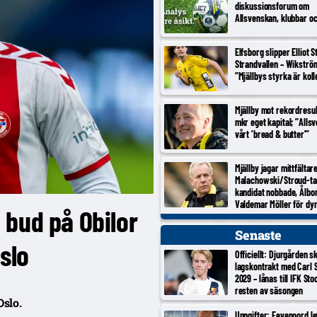
diskussionsforum om
Allsvenskan, klubbar o
Elfsborg slipper Elliot 
Strandvallen – Wikströ
”Mjällbys styrka är koll
Mjällby mot rekordresul
mkr eget kapital; ”Alls
vårt ’bread & butter'”
Mjällby jagar mittfältar
Malachowski/Stroud-ta
kandidat nobbade, Ålbo
Valdemar Möller för dy
 bud på Obilor
Senaste
slo
Officiellt: Djurgården s
lagskontrakt med Carl Se
2029 – lånas till IFK St
resten av säsongen
slo.
Uppgifter: Feyenoord le