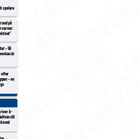
ch spelare
Stroud på
m varnar:
ektivet”
tat – 56
venskan är
e efter
ppen – en
rgs
r
kriver A-
lfvén till
ocksund
tar