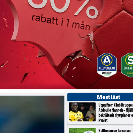
Mest läst
Uppgifter: Club Brugge
Abdoulie Manneh – Mjäl
bekräftade flyttplaner 
kvalet
Bollforum.se lanseras – 