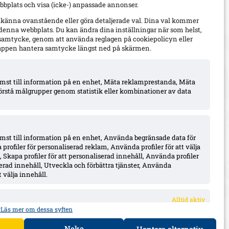
bplats och visa (icke-) anpassade annonser.
dkänna ovanstående eller göra detaljerade val. Dina val kommer
 denna webbplats. Du kan ändra dina inställningar när som helst,
t samtycke, genom att använda reglagen på cookiepolicyn eller
appen hantera samtycke längst ned på skärmen.
komst till information på en enhet, Mäta reklamprestanda, Mäta
örstå målgrupper genom statistik eller kombinationer av data
omst till information på en enhet, Använda begränsade data för
 profiler för personaliserad reklam, Använda profiler för att välja
 Skapa profiler för att personaliserad innehåll, Använda profiler
iserad innehåll, Utveckla och förbättra tjänster, Använda
 välja innehåll.
Alltid aktiv
r
Läs mer om dessa syften
r data från andra datakällor, Länka olika enheter,
aserat på information som överförs automatiskt.
Neka
Hantera alternativ