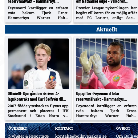
reservmålvakt – Hammarbys
om Nathaniel Adjei – villkoren
Warner Hahn på listan tillsammans
begärda, tidigt skede
Feyenoord kartlägger en erfaren
Premier League-nykomlingen har
med Cillessen och Matheus
tvåa bakom Tjark Ernst.
begärt villkoren för en möjlig affär
Hammarbys Warner Hahn,
med FC Lorient, enligt Sacha
kontrakterad ett år till, nämns
Tavolieri. Adjei, 23, lämnade
bredvid kontraktslöse Jasper
Hammarby för Lorient och har
Aktuellt
Cillessen och Red Stars Matheus,
kontrakt till sommaren 2028.
enligt nederländska uppgifter.
Officiellt: Djurgården skriver A-
Uppgifter: Feyenoord letar
lagskontrakt med Carl Selfvén till
reservmålvakt – Hammarbys
2029 – lånas till IFK Stocksund
Warner Hahn på listan tillsammans
2007-födde ytterbacken flyttas upp
Feyenoord kartlägger en erfaren
resten av säsongen
med Cillessen och Matheus
permanent och placeras i IFK
tvåa bakom Tjark Ernst.
Stocksund i Ettan Norra via
Hammarbys Warner Hahn,
samarbetsavtal med återkallelse.
kontrakterad ett år till, nämns
A-lagsdebut på Stamford Bridge;
bredvid kontraktslöse Jasper
ÖVERSIKT
KONTAKT
ÖVRIGT
allsvensk debut som inhopp
Cillessen och Red Stars Matheus,
hemma mot Brommapojkarna i år.
enligt nederländska uppgifter.
Nyheter & Reportage
kontakt@bollsvenskan.se
Om Bollsv