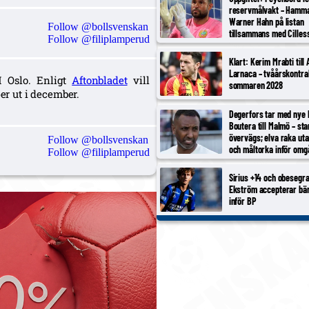
reservmålvakt – Hamm
Warner Hahn på listan
Follow @bollsvenskan
tillsammans med Cilles
Follow @filiplamperud
Matheus
Klart: Kerim Mrabti till
Larnaca – tvåårskontrakt
 Oslo. Enligt
Aftonbladet
vill
sommaren 2028
r ut i december.
Degerfors tar med nye
Boutera till Malmö – sta
övervägs; elva raka ut
Follow @bollsvenskan
och måltorka inför omg
Follow @filiplamperud
Sirius +14 och obesegra
Ekström accepterar bän
inför BP