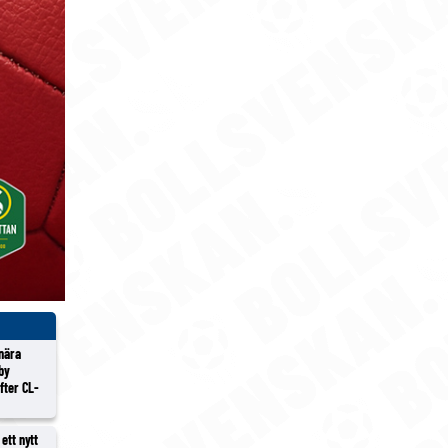
 nära
lby
efter CL-
ett nytt