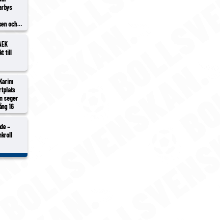
arbys
sen och
 AEK
 till
 Karim
rtplats
an seger
ång 16
de –
kroll