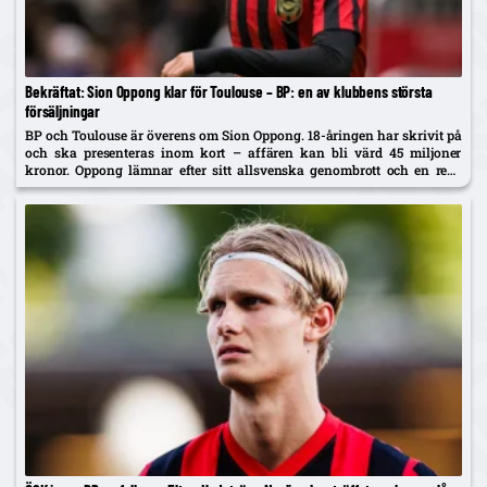
Bekräftat: Sion Oppong klar för Toulouse – BP: en av klubbens största
försäljningar
BP och Toulouse är överens om Sion Oppong. 18-åringen har skrivit på
och ska presenteras inom kort – affären kan bli värd 45 miljoner
kronor. Oppong lämnar efter sitt allsvenska genombrott och en resa
som började i BP som fyraåring.