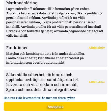
Marknadsföring
Hammarbys Hahn efter nollan borta mot Rakow – avfärdar
formsvacka, retur 13 augusti
Lagra och/eller få åtkomst till information på en enhet,
Använda begränsade data för att välja reklam, Skapa profiler för
personaliserad reklam, Använda profiler för att välja
personaliserad reklam, Skapa profiler för att personaliserad
Efter skrivbordsförlusten: Kalmar och Ljungskile i
innehåll, Använda profiler för att välja personaliserad innehåll,
föreningssamarbete – gör Tyrén spelklar för resten av
Utveckla och förbättra tjänster, Använda begränsade data för att
Superettan
välja innehåll.
Funktioner
Alltid aktiv
ÖVERSIKT
Matchar och kombinerar data från andra datakällor,
Länka olika enheter, Identifierar enheter baserat på
Nyheter & Reportage
Spelarbetyg
information som överförs automatiskt.
Analyser
RSS
Säkerställa säkerhet, förhindra och
KONTAKT
upptäcka bedrägerier samt åtgärda fel,
Alltid aktiv
kontakt@bollsvenskan.se
Leverera och visa reklam och innehåll,
redaktionen@bollsvenskan.se
Spara och meddela dina integritetsval.
jobb@bollsvenskan.se
X (Twitter)
Hantera 1410-leverantörer
Läs mer om dessa syften
ÖVRIGT
Acceptera
Om Bollsvenskan