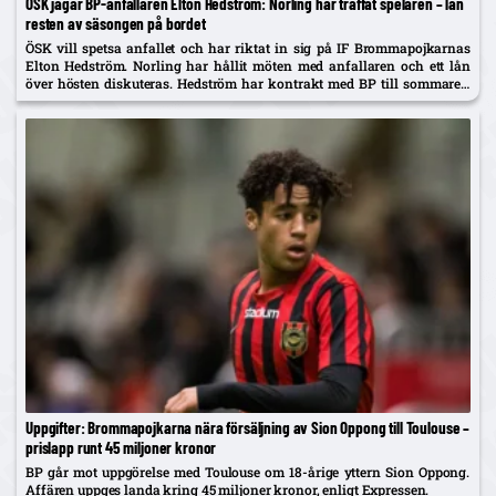
ÖSK jagar BP-anfallaren Elton Hedström: Norling har träffat spelaren – lån
resten av säsongen på bordet
ÖSK vill spetsa anfallet och har riktat in sig på IF Brommapojkarnas
Elton Hedström. Norling har hållit möten med anfallaren och ett lån
över hösten diskuteras. Hedström har kontrakt med BP till sommaren
2029 och uppges även vara på radarn...
Uppgifter: Brommapojkarna nära försäljning av Sion Oppong till Toulouse –
prislapp runt 45 miljoner kronor
BP går mot uppgörelse med Toulouse om 18-årige yttern Sion Oppong.
Affären uppges landa kring 45 miljoner kronor, enligt Expressen.