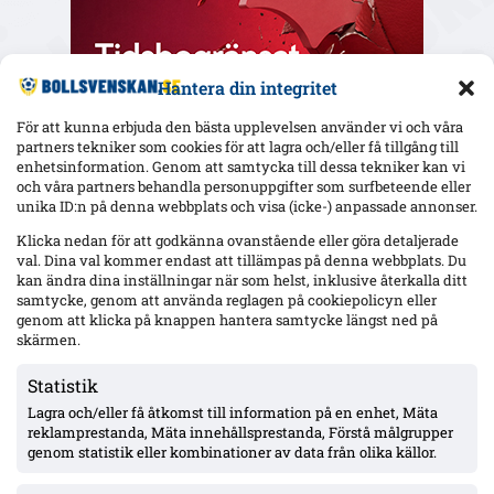
Hantera din integritet
För att kunna erbjuda den bästa upplevelsen använder vi och våra
partners tekniker som cookies för att lagra och/eller få tillgång till
enhetsinformation. Genom att samtycka till dessa tekniker kan vi
och våra partners behandla personuppgifter som surfbeteende eller
Senaste
unika ID:n på denna webbplats och visa (icke-) anpassade annonser.
Djurgården väntar på Agbejoyes spelklarhet – två mål mot IFK
Klicka nedan för att godkänna ovanstående eller göra detaljerade
Norrköping i Ligacupen
val. Dina val kommer endast att tillämpas på denna webbplats. Du
kan ändra dina inställningar när som helst, inklusive återkalla ditt
samtycke, genom att använda reglagen på cookiepolicyn eller
genom att klicka på knappen hantera samtycke längst ned på
Mjällby mot rekordresultat – 56 mkr eget kapital; ”Allsvenskan
skärmen.
är vårt ’bread & butter'”
Statistik
Lagra och/eller få åtkomst till information på en enhet, Mäta
Häcken: Seger klar med rehab – tillbaka efter tre månaders
reklamprestanda, Mäta innehållsprestanda, Förstå målgrupper
knäskada, siktar på hösten
genom statistik eller kombinationer av data från olika källor.