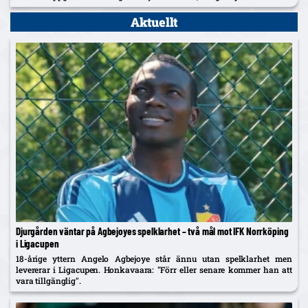
Aktuellt
Djurgården väntar på Agbejoyes spelklarhet – två mål mot IFK Norrköping
i Ligacupen
18-årige yttern Angelo Agbejoye står ännu utan spelklarhet men
levererar i Ligacupen. Honkavaara: "Förr eller senare kommer han att
vara tillgänglig".