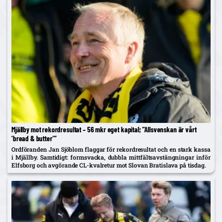
Mjällby mot rekordresultat – 56 mkr eget kapital; ”Allsvenskan är vårt
’bread & butter'”
Ordföranden Jan Sjöblom flaggar för rekordresultat och en stark kassa
i Mjällby. Samtidigt: formsvacka, dubbla mittfältsavstängningar inför
Elfsborg och avgörande CL-kvalretur mot Slovan Bratislava på tisdag.