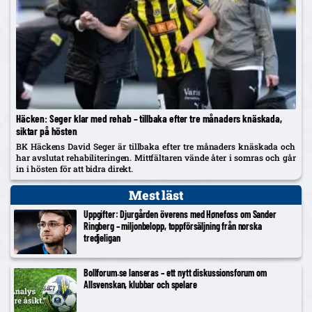
Häcken: Seger klar med rehab – tillbaka efter tre månaders knäskada,
siktar på hösten
BK Häckens David Seger är tillbaka efter tre månaders knäskada och
har avslutat rehabiliteringen. Mittfältaren vände åter i somras och går
in i hösten för att bidra direkt.
Mest läst
Uppgifter: Djurgården överens med Hønefoss om Sander
Ringberg – miljonbelopp, toppförsäljning från norska
tredjeligan
Bollforum.se lanseras – ett nytt diskussionsforum om
Allsvenskan, klubbar och spelare