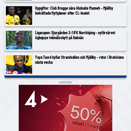
Uppgifter: Club Brugge nära Abdoulie Manneh – Mjällby
bekräftade flyttplaner efter CL-kvalet
Ligacupen: Djurgården 2–1 IFK Norrköping – nyförvärvet
Agbejoye tvåmålsskytt på Kaknäs
Yaya Touré hyllar Strandvallen och Mjällby – retur i Bratislava
nästa vecka
ANNONS: