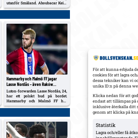
utanför Småland. Aboubacar Keita
nätade igen, 18-årige Harry
Hilvenius kvitterade med sitt första
allsvenska mål. Häcken är fortsatt
trea, Kalmar kliver upp på tionde
plats.
För att kunna erbjuda d
cookies för att lagra oc
Hammarby och Malmö FF jagar
dessa tekniker kan vi o
Lasse Nordås – även Raków
unika ID:n på denna web
Częstochowa påstås visa intresse
Luton-forwarden Lasse Nordås, 24,
Klicka nedan för att go
har ett polskt bud på bordet.
Hammarby och Malmö FF har
endast att tillämpas på
visat intresse; agentkoppling till
inklusive återkalla dit
Djurgårdens Hegland/Lien pekas ut
genom att klicka på kn
som en allsvensk fördel efter
norrmannens succélån i
Statistik
Heerenveen.
Lagra och/eller få åt