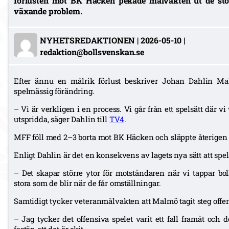
förlusten mot BK Häcken pekade målvakten ut de sto
växande problem.
NYHETSREDAKTIONEN
|
2026-05-10
|
redaktion@bollsvenskan.se
Efter ännu en målrik förlust beskriver Johan Dahlin Ma
spelmässig förändring.
– Vi är verkligen i en process. Vi går från ett spelsätt där vi
utspridda, säger Dahlin till
TV4
.
MFF föll med 2–3 borta mot BK Häcken och släppte återigen ti
Enligt Dahlin är det en konsekvens av lagets nya sätt att spel
– Det skapar större ytor för motståndaren när vi tappar boll
stora som de blir när de får omställningar.
Samtidigt tycker veteranmålvakten att Malmö tagit steg offen
– Jag tycker det offensiva spelet varit ett fall framåt och 
fastän att det är skit.