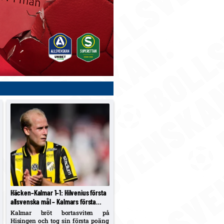
Häcken–Kalmar 1–1: Hilvenius första
allsvenska mål – Kalmars första
bortapoäng för säsongen
Kalmar bröt bortasviten på
Hisingen och tog sin första poäng