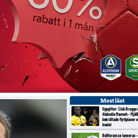
Mest läst
Uppgifter: Club Brugge
Abdoulie Manneh – Mjäl
bekräftade flyttplaner 
kvalet
Bollforum.se lanseras – 