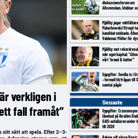
diskussionsforum om
Allsvenskan, klubbar o
Mjällby jagar mittfältar
Malachowski/Stroud-ta
kandidat nobbade, Ålbo
Valdemar Möller för dy
Mjällby mot rekordresul
mkr eget kapital; ”Alls
vårt ’bread & butter'”
Uppgifter: Sevilla in i 
– formell förfrågan till S
samtal pågår
är verkligen i
Senaste
ett fall framåt”
Uppgifter: Erzurumspor
lånebud på Ibrahim Diab
GAIS-anfallaren under 
till 2028
itt sätt att spela. Efter 2–3-
Raków vill värva Djuric