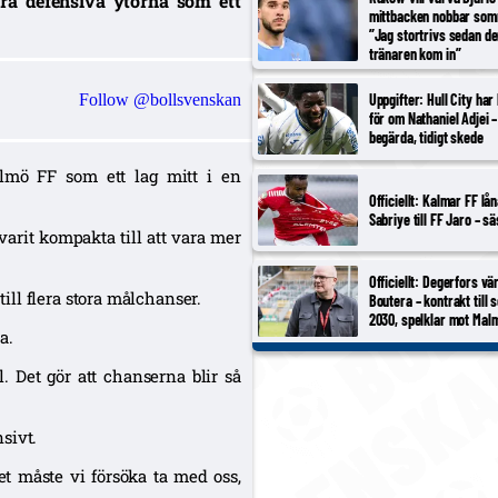
ra defensiva ytorna som ett
mittbacken nobbar som
”Jag stortrivs sedan d
tränaren kom in”
Follow @bollsvenskan
Uppgifter: Hull City har 
för om Nathaniel Adjei –
begärda, tidigt skede
lmö FF som ett lag mitt i en
Officiellt: Kalmar FF lå
Sabriye till FF Jaro – s
 varit kompakta till att vara mer
Officiellt: Degerfors v
ll flera stora målchanser.
Boutera – kontrakt till
2030, spelklar mot Mal
a.
. Det gör att chanserna blir så
sivt.
det måste vi försöka ta med oss,