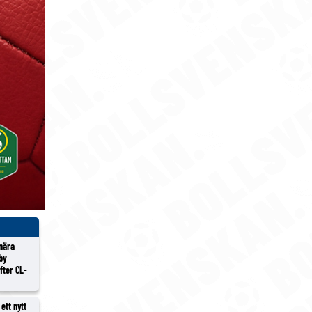
 nära
lby
efter CL-
ett nytt