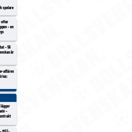
ch spelare
e efter
ppen – en
rgs
r
tat – 56
venskan är
Ure-affären
irius;
 lägger
até –
kontrakt
 – MFF-