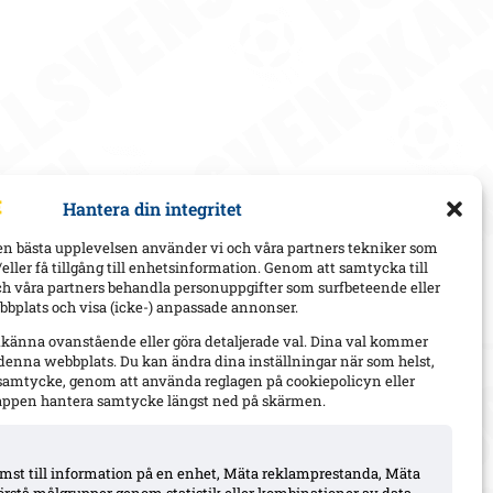
Hantera din integritet
en bästa upplevelsen använder vi och våra partners tekniker som
h/eller få tillgång till enhetsinformation. Genom att samtycka till
ch våra partners behandla personuppgifter som surfbeteende eller
bplats och visa (icke-) anpassade annonser.
dkänna ovanstående eller göra detaljerade val. Dina val kommer
 denna webbplats. Du kan ändra dina inställningar när som helst,
t samtycke, genom att använda reglagen på cookiepolicyn eller
appen hantera samtycke längst ned på skärmen.
komst till information på en enhet, Mäta reklamprestanda, Mäta