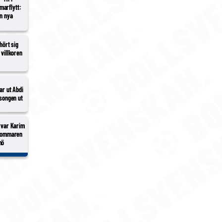
marflytt:
en nya
hört sig
 villkoren
nar ut Abdi
äsongen ut
ärvar Karim
 sommaren
mö