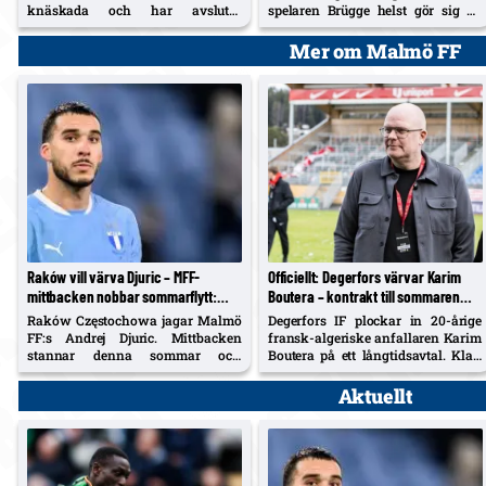
knäskada och har avslutat
spelaren Brügge helst gör sig av
rehabiliteringen. Mittfältaren
med. Sex inhopp 2026, max nio
vände åter i somras och går in i
minuter; tackade i fjol nej till
Mer om Malmö FF
hösten för att bidra direkt.
Samsunspor.
Raków vill värva Djuric – MFF-
Officiellt: Degerfors värvar Karim
mittbacken nobbar sommarflytt:
Boutera – kontrakt till sommaren
”Jag stortrivs sedan den nya
2030, spelklar mot Malmö
Raków Częstochowa jagar Malmö
Degerfors IF plockar in 20-årige
tränaren kom in”
FF:s Andrej Djuric. Mittbacken
fransk-algeriske anfallaren Karim
stannar denna sommar och
Boutera på ett långtidsavtal. Klart
öppnar bara för ett ”rätt” anbud.
för spel redan på söndag mot
Malmö.
Aktuellt