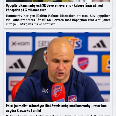
Uppgifter: Hammarby och SK Beveren överens – Kaboré lånas ut med
köpoption på 3 miljoner euro
Hammarby har gett Elohim Kaboré klartecken att resa. Sky-uppgifter
via Fotbolltransfers: lån till SK Beveren med köpoption runt 3 miljoner
euro (≈33 Mkr) inklusive bonusar.
Polsk journalist: tränarbyte i Raków vid uttåg mot Hammarby – retur kan
avgöra Kroczeks framtid
Raków har två ligaförluster och bara kryss hemma mot Hammarby