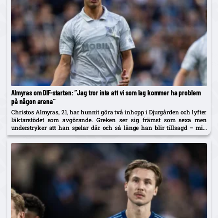
Almyras om DIF-starten: ”Jag tror inte att vi som lag kommer ha problem
på någon arena”
Christos Almyras, 21, har hunnit göra två inhopp i Djurgården och lyfter
läktarstödet som avgörande. Greken ser sig främst som sexa men
understryker att han spelar där och så länge han blir tillsagd – mitt
under Siltanen-oron.