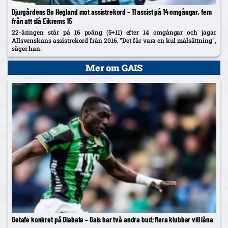
Djurgårdens Bo Hegland mot assistrekord – 11 assist på 14 omgångar, fem
från att slå Eikrems 15
22-åringen står på 16 poäng (5+11) efter 14 omgångar och jagar
Allsvenskans assistrekord från 2016. "Det får vara en kul målsättning",
säger han.
Mer om GAIS
Getafe konkret på Diabate – Gais har två andra bud; flera klubbar vill låna