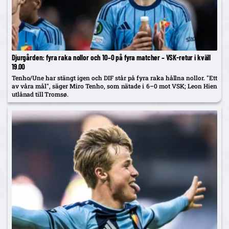
Djurgården: fyra raka nollor och 10–0 på fyra matcher – VSK-retur i kväll
19.00
Tenho/Une har stängt igen och DIF står på fyra raka hållna nollor. "Ett
av våra mål", säger Miro Tenho, som nätade i 6–0 mot VSK; Leon Hien
utlånad till Tromsø.