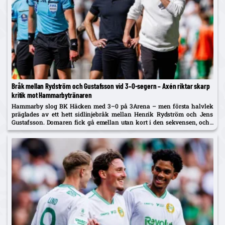
Bråk mellan Rydström och Gustafsson vid 3–0-segern – Axén riktar skarp
kritik mot Hammarbytränaren
Hammarby slog BK Häcken med 3–0 på 3Arena – men första halvlek
präglades av ett hett sidlinjebråk mellan Henrik Rydström och Jens
Gustafsson. Domaren fick gå emellan utan kort i den sekvensen, och i
TV4:s sändning sågades Rydström av Alexander...