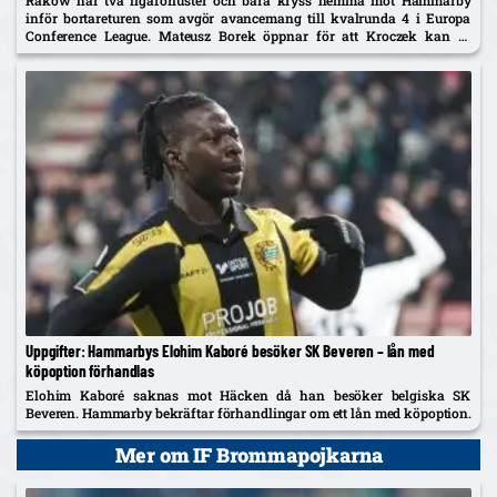
inför bortareturen som avgör avancemang till kvalrunda 4 i Europa
Conference League. Mateusz Borek öppnar för att Kroczek kan få
sparken vid förlust.
Uppgifter: Hammarbys Elohim Kaboré besöker SK Beveren – lån med
köpoption förhandlas
Elohim Kaboré saknas mot Häcken då han besöker belgiska SK
Beveren. Hammarby bekräftar förhandlingar om ett lån med köpoption.
Mer om IF Brommapojkarna