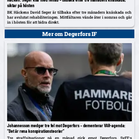
siktar på hösten
BK Häckens David Seger är tillbaka efter tre månaders knäskada och
har avslutat rehabiliteringen. Mittfältaren vände åter i somras och går
in i hösten för att bidra direkt.
Mer om Degerfors IF
Johannesson medger tre fel mot Degerfors – dementerar VAR-agenda:
”Det är rena konspirationsteorier”
Tre straffsituationer på en månad gick emot Degerfors. SvFF:s