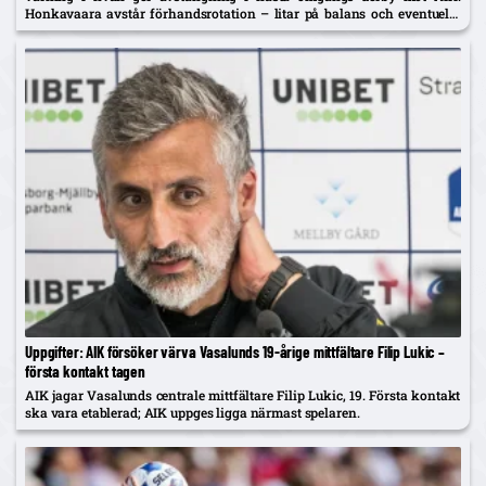
Honkavaara avstår förhandsrotation – litar på balans och eventuella
byten vid behov.
Uppgifter: AIK försöker värva Vasalunds 19-årige mittfältare Filip Lukic –
första kontakt tagen
AIK jagar Vasalunds centrale mittfältare Filip Lukic, 19. Första kontakt
ska vara etablerad; AIK uppges ligga närmast spelaren.