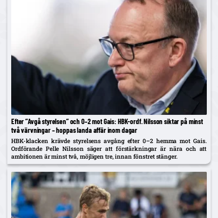
Efter ”Avgå styrelsen” och 0–2 mot Gais: HBK-ordf. Nilsson siktar på minst
två värvningar – hoppas landa affär inom dagar
HBK-klacken krävde styrelsens avgång efter 0–2 hemma mot Gais.
Ordförande Pelle Nilsson säger att förstärkningar är nära och att
ambitionen är minst två, möjligen tre, innan fönstret stänger.