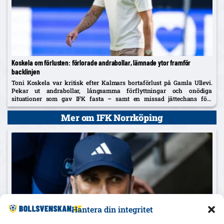
Koskela om förlusten: förlorade andrabollar, lämnade ytor framför
backlinjen
Toni Koskela var kritisk efter Kalmars bortaförlust på Gamla Ullevi.
Pekar ut andrabollar, långsamma förflyttningar och onödiga
situationer som gav IFK fasta – samt en missad jättechans före
straffen.
Mer om IFK Norrköping
Hantera din integritet