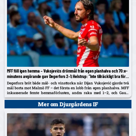
MFF föll igen hemma – Vukojevićs drömmål från egen planhalva och 70:e-
minutens avgörande gav Degerfors 2–1; Helstrup: ”Inte tillräckligt bra för
Europa just nu”
Degerfors bröt både mål- och vinsttorka när Dijan Vukojević gjorde två
mål borta mot Malmö FF – det första en lobb från egen planhalva. MFF
inkasserade femte hemmaförlusten, andra raka med 1–2, och Gaute
Helstrup tonar ner pratet om Europaplatser....
Mer om Djurgårdens IF