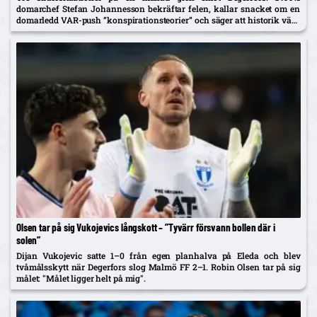
domarchef Stefan Johannesson bekräftar felen, kallar snacket om en
domarledd VAR-push ”konspirationsteorier” och säger att historik vägs
in när domare tillsätts efter uppenbara misstag.
Olsen tar på sig Vukojevics långskott – ”Tyvärr försvann bollen där i
solen”
Dijan Vukojevic satte 1–0 från egen planhalva på Eleda och blev
tvåmålsskytt när Degerfors slog Malmö FF 2–1. Robin Olsen tar på sig
målet: "Målet ligger helt på mig".