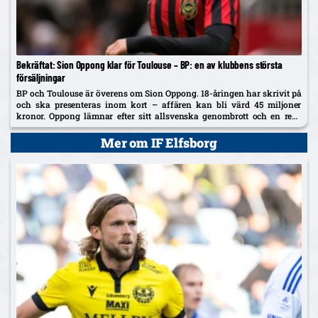
Bekräftat: Sion Oppong klar för Toulouse – BP: en av klubbens största
försäljningar
BP och Toulouse är överens om Sion Oppong. 18-åringen har skrivit på
och ska presenteras inom kort – affären kan bli värd 45 miljoner
kronor. Oppong lämnar efter sitt allsvenska genombrott och en resa
som började i BP som fyraåring.
Mer om IF Elfsborg