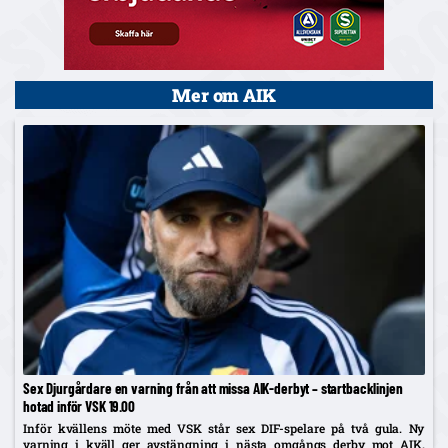
Mer om AIK
Sex Djurgårdare en varning från att missa AIK-derbyt – startbacklinjen
hotad inför VSK 19.00
Inför kvällens möte med VSK står sex DIF-spelare på två gula. Ny
varning i kväll ger avstängning i nästa omgångs derby mot AIK.