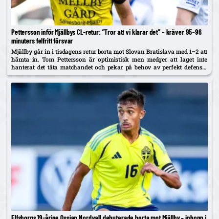
Pettersson inför Mjällbys CL-retur: ”Tror att vi klarar det” – kräver 95–96
minuters felfritt försvar
Mjällby går in i tisdagens retur borta mot Slovan Bratislava med 1–2 att
hämta in. Tom Pettersson är optimistisk men medger att laget inte
hanterat det täta matchandet och pekar på behov av perfekt defensiv
och skarpare avslut.
Elfsborgs 19-årige Ossian Nordvall debuterade borta mot Mjällby – inhopp i