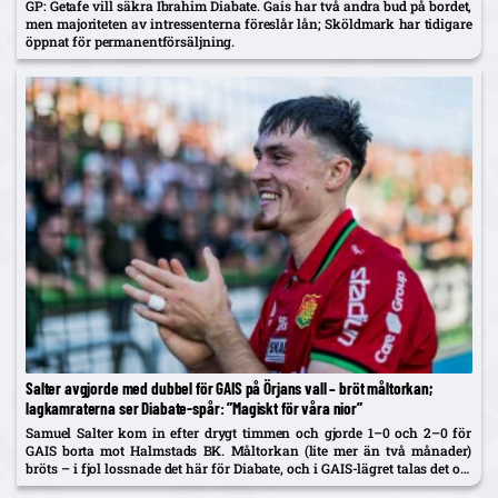
GP: Getafe vill säkra Ibrahim Diabate. Gais har två andra bud på bordet,
men majoriteten av intressenterna föreslår lån; Sköldmark har tidigare
öppnat för permanentförsäljning.
Salter avgjorde med dubbel för GAIS på Örjans vall – bröt måltorkan;
lagkamraterna ser Diabate-spår: ”Magiskt för våra nior”
Samuel Salter kom in efter drygt timmen och gjorde 1–0 och 2–0 för
GAIS borta mot Halmstads BK. Måltorkan (lite mer än två månader)
bröts – i fjol lossnade det här för Diabate, och i GAIS-lägret talas det om
en...