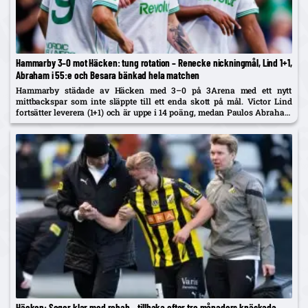
Hammarby 3–0 mot Häcken: tung rotation – Renecke nickningmål, Lind 1+1,
Abraham i 55:e och Besara bänkad hela matchen
Hammarby städade av Häcken med 3–0 på 3Arena med ett nytt
mittbackspar som inte släppte till ett enda skott på mål. Victor Lind
fortsätter leverera (1+1) och är uppe i 14 poäng, medan Paulos Abraham
– målskytt igen – var...
Häcken: Seger klar med rehab – tillbaka efter tre månaders knäskada,