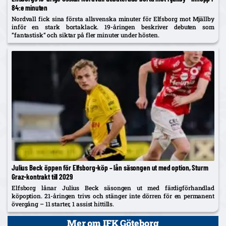
84:e minuten
Nordvall fick sina första allsvenska minuter för Elfsborg mot Mjällby
inför en stark bortaklack. 19-åringen beskriver debuten som
”fantastisk” och siktar på fler minuter under hösten.
Julius Beck öppen för Elfsborg-köp – lån säsongen ut med option, Sturm
Graz-kontrakt till 2029
Elfsborg lånar Julius Beck säsongen ut med färdigförhandlad
köpoption. 21-åringen trivs och stänger inte dörren för en permanent
övergång – 11 starter, 1 assist hittills.
Mer om IFK Göteborg