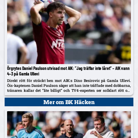
Örgrytes Daniel Paulson utvisad mot AIK: ”Jag träffar inte låret” – AIK vann
4–3 på Gamla Ullevi
Direkt rött för sträckt ben mot AIK:s Dino Besirovic på Gamla Ullevi.
Öis-kaptenen Daniel Paulson säger att han inte träffade med dobbarna,
tränaren kallar det ”lite billigt” och TV4-experten ser solklart rött om
det var träff.
Mer om BK Häcken