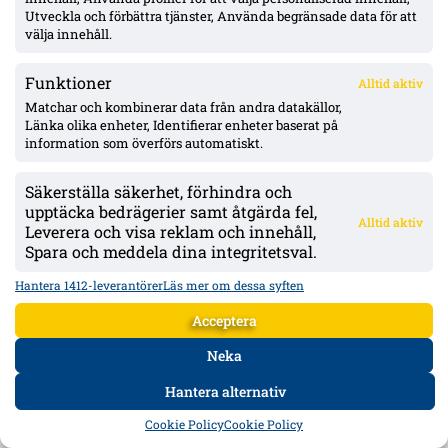
Ligacupen: Djurgården 2–1 IFK Norrköping – nyförvärvet Agbejoye
Utveckla och förbättra tjänster, Använda begränsade data för att
tvåmålsskytt på Kaknäs
välja innehåll.
Djurgården slog IFK Norrköping med 2–1 i Ligacupen Elit på Kaknäs
efter två mål av nyförvärvet Angelo Agbejoye i andra halvlek. IFK:s 19-
Funktioner
Alltid aktiv
åring Kylian Seka reducerade sent.
Matchar och kombinerar data från andra datakällor,
Länka olika enheter, Identifierar enheter baserat på
information som överförs automatiskt.
Säkerställa säkerhet, förhindra och
upptäcka bedrägerier samt åtgärda fel,
Alltid aktiv
Leverera och visa reklam och innehåll,
Spara och meddela dina integritetsval.
Hantera 1412-leverantörer
Läs mer om dessa syften
Acceptera
Neka
Uppgifter: Jesper Ceesay nära Portsmouth – runt 11 mkr överenskommet,
Hantera alternativ
betalningsstruktur återstår
HEM
DATA
FORUM
DELA
Cookie Policy
Cookie Policy
Portsmouth och Antalyaspor uppges vara överens om cirka 11 mkr för
Jesper Ceesay. Personliga villkoren klara; betalningsplanen