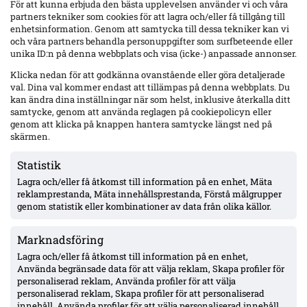
För att kunna erbjuda den bästa upplevelsen använder vi och våra
partners tekniker som cookies för att lagra och/eller få tillgång till
enhetsinformation. Genom att samtycka till dessa tekniker kan vi
och våra partners behandla personuppgifter som surfbeteende eller
unika ID:n på denna webbplats och visa (icke-) anpassade annonser.
Djurgården lugnt i fönstret enligt Honkavaara – ”allt under kontroll”;
Tschoumy-Nana nära matchform, Asoro borta ”av en anledning”
Klicka nedan för att godkänna ovanstående eller göra detaljerade
Jani Honkavaara tonar ned mer aktivitet och lämnar
val. Dina val kommer endast att tillämpas på denna webbplats. Du
värvningsfrågorna till Maximilian Hahn. Hyllar Filip Manojlovic,
kan ändra dina inställningar när som helst, inklusive återkalla ditt
bekräftar att Daryl Tschoumy-Nana närmar sig – och förklarar Joel
samtycke, genom att använda reglagen på cookiepolicyn eller
Asoros frånvaro med att han är borta "av en anledning".
genom att klicka på knappen hantera samtycke längst ned på
skärmen.
Statistik
Lagra och/eller få åtkomst till information på en enhet, Mäta
reklamprestanda, Mäta innehållsprestanda, Förstå målgrupper
genom statistik eller kombinationer av data från olika källor.
Marknadsföring
Lagra och/eller få åtkomst till information på en enhet,
Använda begränsade data för att välja reklam, Skapa profiler för
personaliserad reklam, Använda profiler för att välja
personaliserad reklam, Skapa profiler för att personaliserad
innehåll, Använda profiler för att välja personaliserad innehåll,