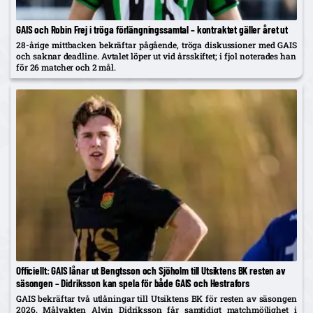
GAIS och Robin Frej i tröga förlängningssamtal – kontraktet gäller året ut
28-årige mittbacken bekräftar pågående, tröga diskussioner med GAIS
och saknar deadline. Avtalet löper ut vid årsskiftet; i fjol noterades han
för 26 matcher och 2 mål.
Officiellt: GAIS lånar ut Bengtsson och Sjöholm till Utsiktens BK resten av
säsongen – Didriksson kan spela för både GAIS och Hestrafors
GAIS bekräftar två utlåningar till Utsiktens BK för resten av säsongen
2026. Målvakten Alvin Didriksson får samtidigt matchmöjlighet i