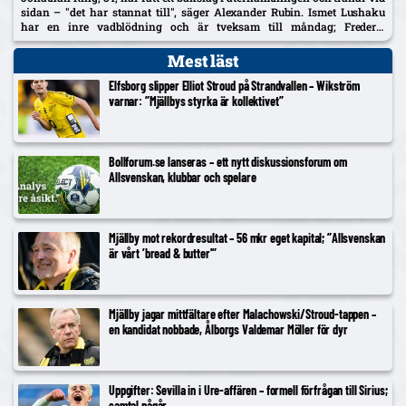
sidan – "det har stannat till", säger Alexander Rubin. Ismet Lushaku
har en inre vadblödning och är tveksam till måndag; Frederic
Nsabiyumva har påbörjat individuella bollpass.
Mest läst
Elfsborg slipper Elliot Stroud på Strandvallen – Wikström
varnar: ”Mjällbys styrka är kollektivet”
Bollforum.se lanseras – ett nytt diskussionsforum om
Allsvenskan, klubbar och spelare
Mjällby mot rekordresultat – 56 mkr eget kapital; ”Allsvenskan
är vårt ’bread & butter'”
Mjällby jagar mittfältare efter Malachowski/Stroud-tappen –
en kandidat nobbade, Ålborgs Valdemar Möller för dyr
Uppgifter: Sevilla in i Ure-affären – formell förfrågan till Sirius;
samtal pågår