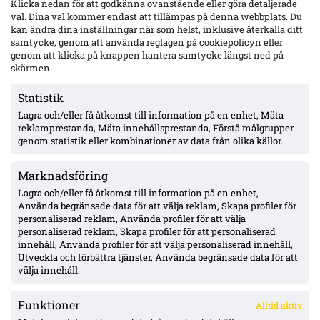
Klicka nedan för att godkänna ovanstående eller göra detaljerade
Mjällby – inhopp i 84:e minuten
val. Dina val kommer endast att tillämpas på denna webbplats. Du
kan ändra dina inställningar när som helst, inklusive återkalla ditt
samtycke, genom att använda reglagen på cookiepolicyn eller
genom att klicka på knappen hantera samtycke längst ned på
17-årige Theodor Lundbergh har spelat alla MFF:s 15 matcher –
skärmen.
vänsterbacksplatsen öppen inför Degerfors
Statistik
Lagra och/eller få åtkomst till information på en enhet, Mäta
VSK: Jonathan Rings rehab har stannat – sänkt belastning;
reklamprestanda, Mäta innehållsprestanda, Förstå målgrupper
Lushaku osäker, Nsabiyumva igång med boll
genom statistik eller kombinationer av data från olika källor.
Marknadsföring
MFF:s vänsterback: Johan Karlsson eller Theodor Lundbergh –
John skadad, Busanello och Kurtulus avstängda; Malte Frejd
Lagra och/eller få åtkomst till information på en enhet,
Pålsson in bredvid Djurić, 17-årige Hidalgo aktuell
Använda begränsade data för att välja reklam, Skapa profiler för
personaliserad reklam, Använda profiler för att välja
personaliserad reklam, Skapa profiler för att personaliserad
Julius Beck öppen för Elfsborg-köp – lån säsongen ut med
innehåll, Använda profiler för att välja personaliserad innehåll,
option, Sturm Graz-kontrakt till 2029
Utveckla och förbättra tjänster, Använda begränsade data för att
välja innehåll.
Funktioner
Alltid aktiv
ÖVERSIKT