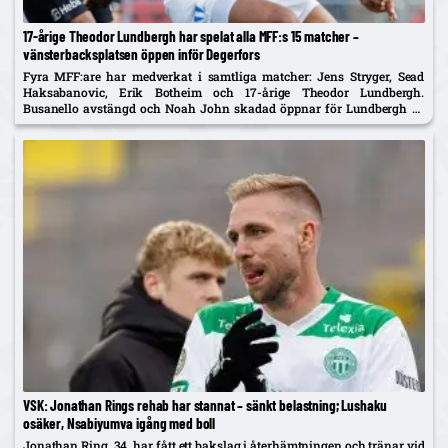
17-årige Theodor Lundbergh har spelat alla MFF:s 15 matcher –
vänsterbacksplatsen öppen inför Degerfors
Fyra MFF:are har medverkat i samtliga matcher: Jens Stryger, Sead
Haksabanovic, Erik Botheim och 17-årige Theodor Lundbergh.
Busanello avstängd och Noah John skadad öppnar för Lundbergh vs
Johan Karlsson om vänsterbacken.
VSK: Jonathan Rings rehab har stannat – sänkt belastning; Lushaku
osäker, Nsabiyumva igång med boll
Jonathan Ring, 34, har fått ett bakslag i återhämtningen och tränar vid