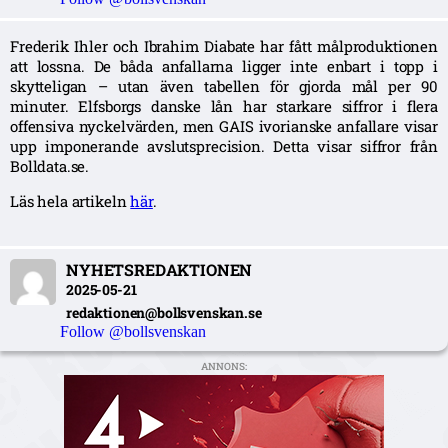
Frederik Ihler och Ibrahim Diabate har fått målproduktionen
att lossna. De båda anfallarna ligger inte enbart i topp i
skytteligan – utan även tabellen för gjorda mål per 90
minuter. Elfsborgs danske lån har starkare siffror i flera
offensiva nyckelvärden, men GAIS ivorianske anfallare visar
upp imponerande avslutsprecision. Detta visar siffror från
Bolldata.se.
Läs hela artikeln
här
.
NYHETSREDAKTIONEN
2025-05-21
redaktionen@bollsvenskan.se
Follow @bollsvenskan
ANNONS: