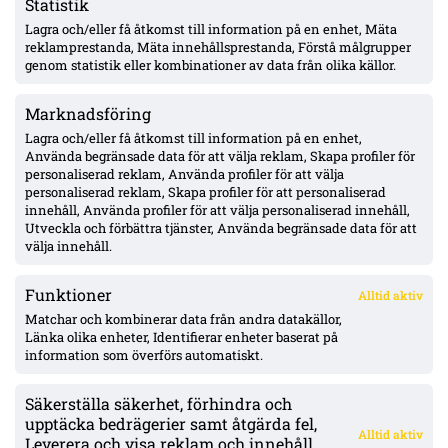
Statistik
Lagra och/eller få åtkomst till information på en enhet, Mäta
MFF:s Anton Höög med tre raka starter – Helstrup:
framtidsroll som åtta, kontrakt till 2030
reklamprestanda, Mäta innehållsprestanda, Förstå målgrupper
genom statistik eller kombinationer av data från olika källor.
Marknadsföring
Pihlström två mål på två matcher – Luganos plan för år två ger
effekt
Lagra och/eller få åtkomst till information på en enhet,
Använda begränsade data för att välja reklam, Skapa profiler för
personaliserad reklam, Använda profiler för att välja
personaliserad reklam, Skapa profiler för att personaliserad
Uppgifter: Erzurumspor lägger lånebud på Ibrahim Diabaté –
innehåll, Använda profiler för att välja personaliserad innehåll,
GAIS-anfallaren under kontrakt till 2028
Utveckla och förbättra tjänster, Använda begränsade data för att
välja innehåll.
Funktioner
Alltid aktiv
ÖVERSIKT
Matchar och kombinerar data från andra datakällor,
Länka olika enheter, Identifierar enheter baserat på
Nyheter & Reportage
Spelarbetyg
information som överförs automatiskt.
Analyser
RSS
Säkerställa säkerhet, förhindra och
KONTAKT
upptäcka bedrägerier samt åtgärda fel,
Alltid aktiv
kontakt@bollsvenskan.se
Leverera och visa reklam och innehåll,