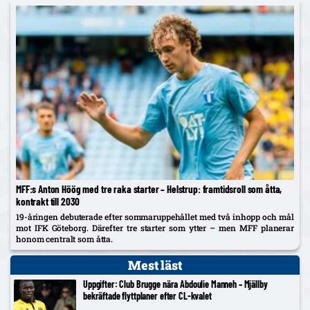
MFF:s Anton Höög med tre raka starter – Helstrup: framtidsroll som åtta,
kontrakt till 2030
19-åringen debuterade efter sommaruppehållet med två inhopp och mål
mot IFK Göteborg. Därefter tre starter som ytter – men MFF planerar
honom centralt som åtta.
Mest läst
Uppgifter: Club Brugge nära Abdoulie Manneh – Mjällby
bekräftade flyttplaner efter CL-kvalet