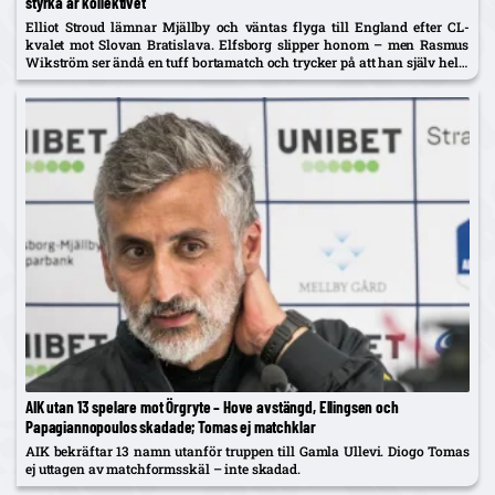
styrka är kollektivet”
Elliot Stroud lämnar Mjällby och väntas flyga till England efter CL-
kvalet mot Slovan Bratislava. Elfsborg slipper honom – men Rasmus
Wikström ser ändå en tuff bortamatch och trycker på att han själv helst
spelar mittback.
AIK utan 13 spelare mot Örgryte – Hove avstängd, Ellingsen och
Papagiannopoulos skadade; Tomas ej matchklar
AIK bekräftar 13 namn utanför truppen till Gamla Ullevi. Diogo Tomas
ej uttagen av matchformsskäl – inte skadad.