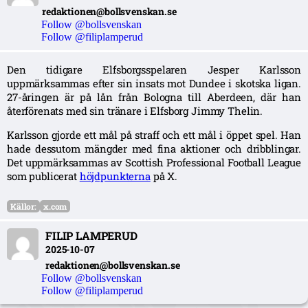
redaktionen@bollsvenskan.se
Follow @bollsvenskan
Follow @filiplamperud
Den tidigare Elfsborgsspelaren Jesper Karlsson
uppmärksammas efter sin insats mot Dundee i skotska ligan.
27-åringen är på lån från Bologna till Aberdeen, där han
återförenats med sin tränare i Elfsborg Jimmy Thelin.
Karlsson gjorde ett mål på straff och ett mål i öppet spel. Han
hade dessutom mängder med fina aktioner och dribblingar.
Det uppmärksammas av Scottish Professional Football League
som publicerat
höjdpunkterna
på X.
Källor:
x.com
FILIP LAMPERUD
2025-10-07
redaktionen@bollsvenskan.se
Follow @bollsvenskan
Follow @filiplamperud