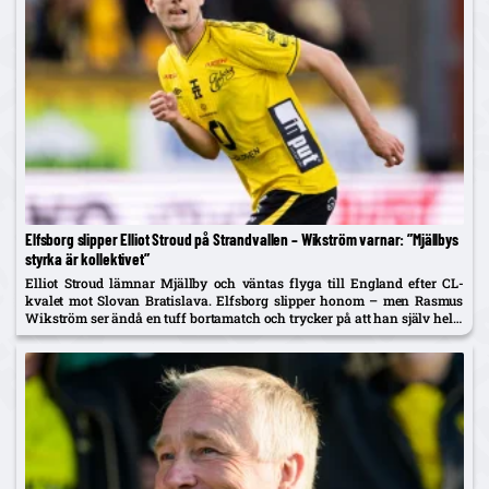
Elfsborg slipper Elliot Stroud på Strandvallen – Wikström varnar: ”Mjällbys
styrka är kollektivet”
Elliot Stroud lämnar Mjällby och väntas flyga till England efter CL-
kvalet mot Slovan Bratislava. Elfsborg slipper honom – men Rasmus
Wikström ser ändå en tuff bortamatch och trycker på att han själv helst
spelar mittback.