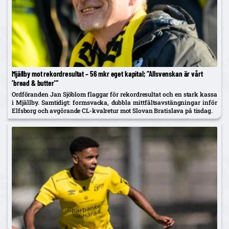
Mjällby mot rekordresultat – 56 mkr eget kapital; ”Allsvenskan är vårt
’bread & butter'”
Ordföranden Jan Sjöblom flaggar för rekordresultat och en stark kassa
i Mjällby. Samtidigt: formsvacka, dubbla mittfältsavstängningar inför
Elfsborg och avgörande CL-kvalretur mot Slovan Bratislava på tisdag.