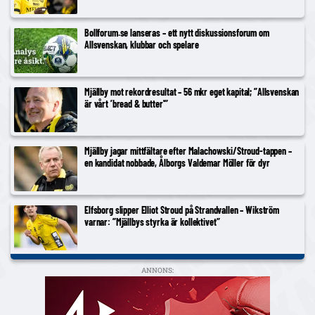
Bollforum.se lanseras – ett nytt diskussionsforum om
Allsvenskan, klubbar och spelare
Mjällby mot rekordresultat – 56 mkr eget kapital; ”Allsvenskan
är vårt ’bread & butter'”
Mjällby jagar mittfältare efter Malachowski/Stroud-tappen –
en kandidat nobbade, Ålborgs Valdemar Möller för dyr
Elfsborg slipper Elliot Stroud på Strandvallen – Wikström
varnar: ”Mjällbys styrka är kollektivet”
ANNONS: