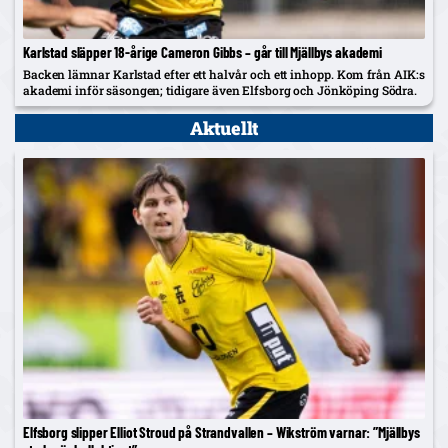
Karlstad släpper 18-årige Cameron Gibbs – går till Mjällbys akademi
Backen lämnar Karlstad efter ett halvår och ett inhopp. Kom från AIK:s
akademi inför säsongen; tidigare även Elfsborg och Jönköping Södra.
Aktuellt
Elfsborg slipper Elliot Stroud på Strandvallen – Wikström varnar: ”Mjällbys