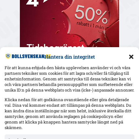
Hantera din integritet
För att kunna erbjuda den bästa upplevelsen använder vi och våra
partners tekniker som cookies för att lagra och/eller få tillgång till
enhetsinformation. Genom att samtycka till dessa tekniker kan vi
och våra partners behandla personuppgifter som surfbeteende eller
Senaste
unika ID:n på denna webbplats och visa (icke-) anpassade annonser.
Elfsborg slipper Elliot Stroud på Strandvallen – Wikström
Klicka nedan för att godkänna ovanstående eller göra detaljerade
varnar: ”Mjällbys styrka är kollektivet”
val. Dina val kommer endast att tillämpas på denna webbplats. Du
kan ändra dina inställningar när som helst, inklusive återkalla ditt
samtycke, genom att använda reglagen på cookiepolicyn eller
genom att klicka på knappen hantera samtycke längst ned på
AIK utan 13 spelare mot Örgryte – Hove avstängd, Ellingsen
och Papagiannopoulos skadade; Tomas ej matchklar
skärmen.