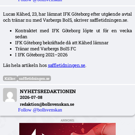
Lucas Kåhed, 23, har lämnat IFK Göteborg efter utgående avtal
och tränar nu med Varbergs BoIS, skriver saffletidningen.se.
Kontraktet med IFK Göteborg löpte ut för en vecka
sedan
IFK Göteborg bekräftade då att Kåhed lämnar
Tränar med Varbergs BoIS FC
I IFK Göteborg 2021–2026
Läs hela artikeln hos
saffletidningen.se
.
Källor:
saffletidningen.se
NYHETSREDAKTIONEN
2026-07-08
redaktion@bollsvenskan.se
Follow @bollsvenskan
ANNONS: