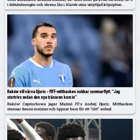
i debutsäsongen och vårens lån i Alavés utan utnyttjad köpoption.
Raków vill värva Djuric – MFF-mittbacken nobbar sommarflytt: ”Jag
stortrivs sedan den nya tränaren kom in”
Raków Częstochowa jagar Malmö FF:s Andrej Djuric. Mittbacken
stannar denna sommar och öppnar bara för ett ”rätt” anbud.