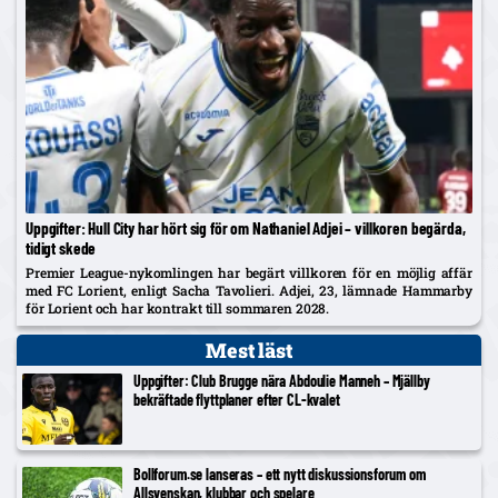
Uppgifter: Hull City har hört sig för om Nathaniel Adjei – villkoren begärda,
tidigt skede
Premier League-nykomlingen har begärt villkoren för en möjlig affär
med FC Lorient, enligt Sacha Tavolieri. Adjei, 23, lämnade Hammarby
för Lorient och har kontrakt till sommaren 2028.
Mest läst
Uppgifter: Club Brugge nära Abdoulie Manneh – Mjällby
bekräftade flyttplaner efter CL-kvalet
Bollforum.se lanseras – ett nytt diskussionsforum om
Allsvenskan, klubbar och spelare