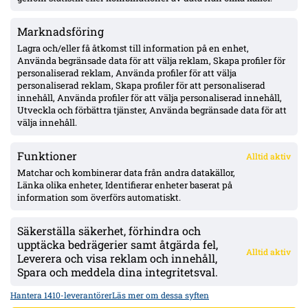
Marknadsföring
Officiellt: Kalmar FF lånar ut Abdi Sabriye till FF Jaro –
säsongen ut
Lagra och/eller få åtkomst till information på en enhet,
Använda begränsade data för att välja reklam, Skapa profiler för
personaliserad reklam, Använda profiler för att välja
personaliserad reklam, Skapa profiler för att personaliserad
Officiellt: Degerfors värvar Karim Boutera – kontrakt till
innehåll, Använda profiler för att välja personaliserad innehåll,
sommaren 2030, spelklar mot Malmö
Utveckla och förbättra tjänster, Använda begränsade data för att
välja innehåll.
Funktioner
Alltid aktiv
ÖVERSIKT
Matchar och kombinerar data från andra datakällor,
Länka olika enheter, Identifierar enheter baserat på
Nyheter & Reportage
Spelarbetyg
information som överförs automatiskt.
Analyser
RSS
Säkerställa säkerhet, förhindra och
KONTAKT
upptäcka bedrägerier samt åtgärda fel,
Alltid aktiv
kontakt@bollsvenskan.se
Leverera och visa reklam och innehåll,
redaktionen@bollsvenskan.se
Spara och meddela dina integritetsval.
jobb@bollsvenskan.se
X (Twitter)
Hantera 1410-leverantörer
Läs mer om dessa syften
ÖVRIGT