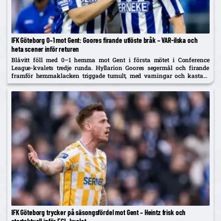
IFK Göteborg 0–1 mot Gent: Goores firande utlöste bråk – VAR-ilska och
heta scener inför returen
Blåvitt föll med 0–1 hemma mot Gent i första mötet i Conference
League-kvalets tredje runda. Hyllarion Goores segermål och firande
framför hemmaklacken triggade tumult, med varningar och kastade
föremål. Efter paus rasade IFK-spelare mot en tidig avblåsning trots
VAR –...
IFK Göteborg trycker på säsongsfördel mot Gent – Heintz frisk och