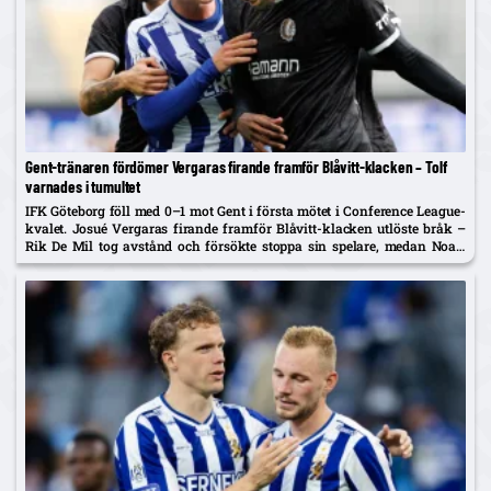
Gent-tränaren fördömer Vergaras firande framför Blåvitt-klacken – Tolf
varnades i tumultet
IFK Göteborg föll med 0–1 mot Gent i första mötet i Conference League-
kvalet. Josué Vergaras firande framför Blåvitt-klacken utlöste bråk –
Rik De Mil tog avstånd och försökte stoppa sin spelare, medan Noah
Tolf varnades och Erlingmark sågar domarinsatsen.