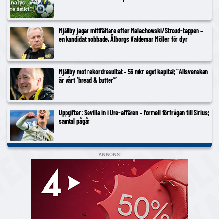
Mjällby jagar mittfältare efter Malachowski/Stroud-tappen –
en kandidat nobbade, Ålborgs Valdemar Möller för dyr
Mjällby mot rekordresultat – 56 mkr eget kapital; ”Allsvenskan
är vårt ’bread & butter'”
Uppgifter: Sevilla in i Ure-affären – formell förfrågan till Sirius;
samtal pågår
ANNONS: