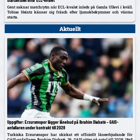
startaktuell inför ECL-kvalet
Gent saknar matchrytm när ECL-kvalet inleds på Gamla Ullevi i kväll.
Tobias Heintz känner sig fräsch efter ljumskbekymmer och väntas
starta.
Aktuellt
Uppgifter: Erzurumspor lägger lånebud på Ibrahim Diabaté – GAIS-
anfallaren under kontrakt till 2028
Turkiska Erzurumspor har skickat ett officiellt låneerbjudande för
GAIS-anfallaren Ibrahim Diabaté, 26. GAIS sitter på avtal till 2028; 18+5