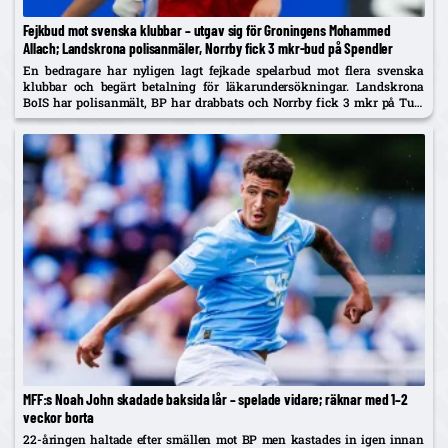
Fejkbud mot svenska klubbar – utgav sig för Groningens Mohammed
Allach; Landskrona polisanmäler, Norrby fick 3 mkr-bud på Spendler
En bedragare har nyligen lagt fejkade spelarbud mot flera svenska
klubbar och begärt betalning för läkarundersökningar. Landskrona
BoIS har polisanmält, BP har drabbats och Norrby fick 3 mkr på Ture
Spendler innan bluffen avslöjades.
MFF:s Noah John skadade baksida lår – spelade vidare; räknar med 1–2
veckor borta
22-åringen haltade efter smällen mot BP men kastades in igen innan