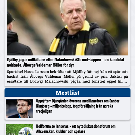
Mjällby jagar mittfältare efter Malachowski/Stroud-tappen – en kandidat
nobbade, Ålborgs Valdemar Möller för dyr
Sportchef Hasse Larsson bekräftar att Mjällby fått nej från ett spår och
backat från Ålborgs Valdemar Möller på grund av pris. Jakten på
ersättare till Ludwig Malachowski pågår, med fönstret öppet till 31
augusti.
Mest läst
Uppgifter: Djurgården överens med Hønefoss om Sander
Ringberg – miljonbelopp, toppförsäljning från norska
tredjeligan
Bollforum.se lanseras – ett nytt diskussionsforum om
Allsvenskan, klubbar och spelare