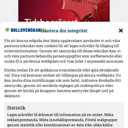
Hantera din integritet
För att kunna erbjuda den bästa upplevelsen använder vi och våra
partners tekniker som cookies för att lagra och/eller få tillgång till
enhetsinformation. Genom att samtycka till dessa tekniker kan vi
och våra partners behandla personuppgifter som surfbeteende eller
Senaste
unika ID:n på denna webbplats och visa (icke-) anpassade annonser.
Uppgifter: Sevilla in i Ure-affären – formell förfrågan till Sirius;
Klicka nedan för att godkänna ovanstående eller göra detaljerade
samtal pågår
val. Dina val kommer endast att tillämpas på denna webbplats. Du
kan ändra dina inställningar när som helst, inklusive återkalla ditt
samtycke, genom att använda reglagen på cookiepolicyn eller
genom att klicka på knappen hantera samtycke längst ned på
Uppgifter: Kalmar FF lånar Kasper Paananen från SJK –
skärmen.
köpoption, presentation efter läkarundersökning
Statistik
Lagra och/eller få åtkomst till information på en enhet, Mäta
Mjällby jagar mittfältare efter Malachowski/Stroud-tappen –
reklamprestanda, Mäta innehållsprestanda, Förstå målgrupper
en kandidat nobbade, Ålborgs Valdemar Möller för dyr
genom statistik eller kombinationer av data från olika källor.