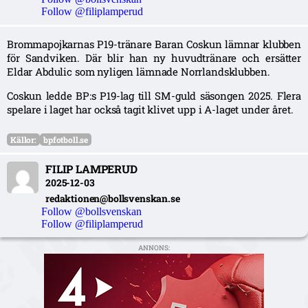
Follow @filiplamperud
Brommapojkarnas P19-tränare Baran Coskun lämnar klubben
för Sandviken. Där blir han ny huvudtränare och ersätter
Eldar Abdulic som nyligen lämnade Norrlandsklubben.
Coskun ledde BP:s P19-lag till SM-guld säsongen 2025. Flera
spelare i laget har också tagit klivet upp i A-laget under året.
Källor:
bpfotboll.se
FILIP LAMPERUD
2025-12-03
redaktionen@bollsvenskan.se
Follow @bollsvenskan
Follow @filiplamperud
ANNONS: