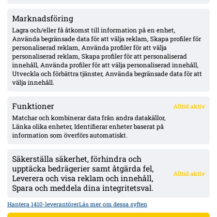
Marknadsföring
Oddevold väntas få drygt 1 Mkr via solidaritetsersättning från
Stroud-försäljningen – Fifa-utbetalning kan dröja år
Lagra och/eller få åtkomst till information på en enhet,
Använda begränsade data för att välja reklam, Skapa profiler för
personaliserad reklam, Använda profiler för att välja
personaliserad reklam, Skapa profiler för att personaliserad
Djurgården lugnt i fönstret enligt Honkavaara – ”allt under
innehåll, Använda profiler för att välja personaliserad innehåll,
kontroll”; Tschoumy-Nana nära matchform, Asoro borta ”av en
Utveckla och förbättra tjänster, Använda begränsade data för att
anledning”
välja innehåll.
Funktioner
Alltid aktiv
ÖVERSIKT
Matchar och kombinerar data från andra datakällor,
Länka olika enheter, Identifierar enheter baserat på
Nyheter & Reportage
Spelarbetyg
information som överförs automatiskt.
Analyser
RSS
Säkerställa säkerhet, förhindra och
KONTAKT
upptäcka bedrägerier samt åtgärda fel,
Alltid aktiv
kontakt@bollsvenskan.se
Leverera och visa reklam och innehåll,
redaktionen@bollsvenskan.se
Spara och meddela dina integritetsval.
jobb@bollsvenskan.se
X (Twitter)
Hantera 1410-leverantörer
Läs mer om dessa syften
ÖVRIGT