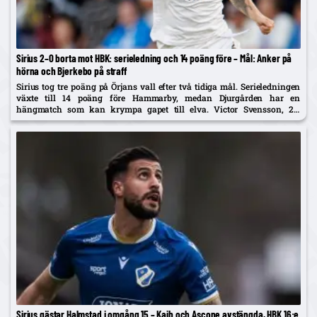
Sirius 2–0 borta mot HBK: serieledning och 14 poäng före – Mål: Anker på
hörna och Bjerkebo på straff
Sirius tog tre poäng på Örjans vall efter två tidiga mål. Serieledningen
växte till 14 poäng före Hammarby, medan Djurgården har en
hängmatch som kan krympa gapet till elva. Victor Svensson, 20,
startade centralt i Melker Heiers frånvaro.
Sirius gästar Halmstad i omgång 15 – Kaib och Ascone avstängda, HBK 16:e