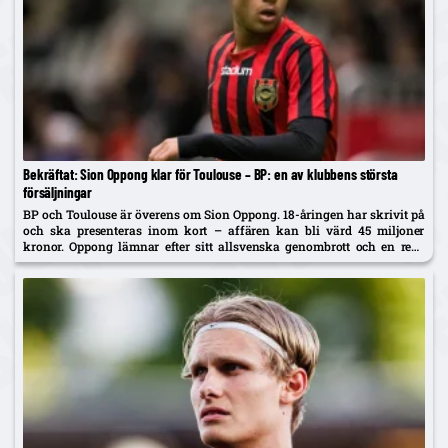
Bekräftat: Sion Oppong klar för Toulouse – BP: en av klubbens största
försäljningar
BP och Toulouse är överens om Sion Oppong. 18-åringen har skrivit på
och ska presenteras inom kort – affären kan bli värd 45 miljoner
kronor. Oppong lämnar efter sitt allsvenska genombrott och en resa
som började i BP som fyraåring.