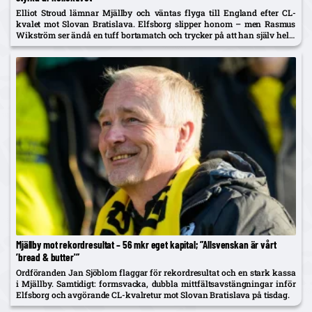
Elliot Stroud lämnar Mjällby och väntas flyga till England efter CL-
kvalet mot Slovan Bratislava. Elfsborg slipper honom – men Rasmus
Wikström ser ändå en tuff bortamatch och trycker på att han själv helst
spelar mittback.
Mjällby mot rekordresultat – 56 mkr eget kapital; ”Allsvenskan är vårt
’bread & butter'”
Ordföranden Jan Sjöblom flaggar för rekordresultat och en stark kassa
i Mjällby. Samtidigt: formsvacka, dubbla mittfältsavstängningar inför
Elfsborg och avgörande CL-kvalretur mot Slovan Bratislava på tisdag.