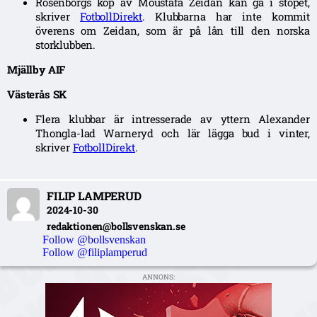
Rosenborgs köp av Moustafa Zeidan kan gå i stöpet,
skriver
FotbollDirekt
. Klubbarna har inte kommit
överens om Zeidan, som är på lån till den norska
storklubben.
Mjällby AIF
Västerås SK
Flera klubbar är intresserade av yttern Alexander
Thongla-lad Warneryd och lär lägga bud i vinter,
skriver
FotbollDirekt
.
FILIP LAMPERUD
2024-10-30
redaktionen@bollsvenskan.se
Follow @bollsvenskan
Follow @filiplamperud
ANNONS: