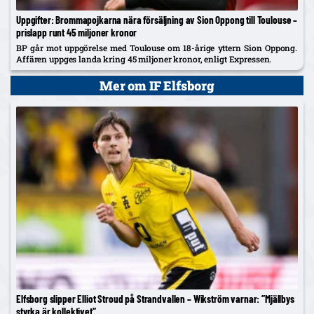
Uppgifter: Brommapojkarna nära försäljning av Sion Oppong till Toulouse –
prislapp runt 45 miljoner kronor
BP går mot uppgörelse med Toulouse om 18-årige yttern Sion Oppong.
Affären uppges landa kring 45 miljoner kronor, enligt Expressen.
Mer om IF Elfsborg
Elfsborg slipper Elliot Stroud på Strandvallen – Wikström varnar: ”Mjällbys
styrka är kollektivet”