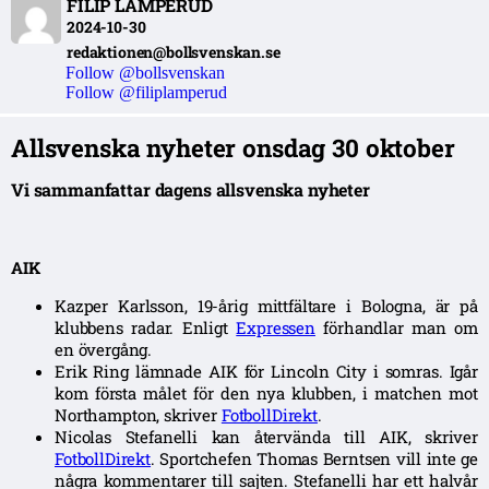
FILIP LAMPERUD
2024-10-30
redaktionen@bollsvenskan.se
Follow @bollsvenskan
Follow @filiplamperud
Allsvenska nyheter onsdag 30 oktober
Vi sammanfattar dagens allsvenska nyheter
AIK
Kazper Karlsson, 19-årig mittfältare i Bologna, är på
klubbens radar. Enligt
Expressen
förhandlar man om
en övergång.
Erik Ring lämnade AIK för Lincoln City i somras. Igår
kom första målet för den nya klubben, i matchen mot
Northampton, skriver
FotbollDirekt
.
Nicolas Stefanelli kan återvända till AIK, skriver
FotbollDirekt
. Sportchefen Thomas Berntsen vill inte ge
några kommentarer till sajten. Stefanelli har ett halvår