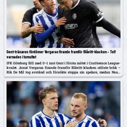
Gent-tränaren fördömer Vergaras firande framför Blåvitt-klacken – Tolf
varnades i tumultet
IFK Göteborg föll med 0–1 mot Gent i första mötet i Conference League-
kvalet. Josué Vergaras firande framför Blåvitt-klacken utlöste bråk –
Rik De Mil tog avstånd och försökte stoppa sin spelare, medan Noah
Tolf varnades och Erlingmark sågar domarinsatsen.