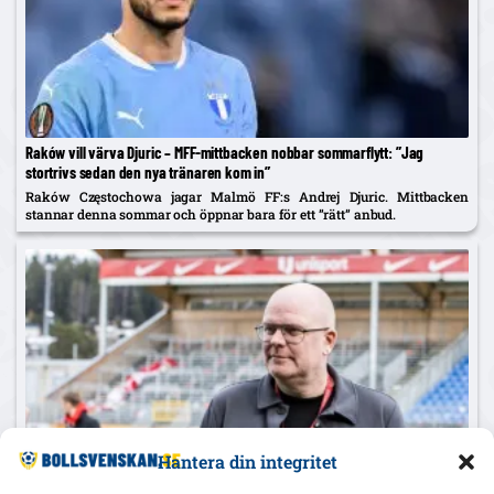
Raków vill värva Djuric – MFF-mittbacken nobbar sommarflytt: ”Jag
stortrivs sedan den nya tränaren kom in”
Raków Częstochowa jagar Malmö FF:s Andrej Djuric. Mittbacken
stannar denna sommar och öppnar bara för ett ”rätt” anbud.
Hantera din integritet