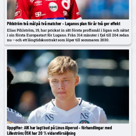
Pihlström två mål på två matcher – Luganos plan för år två ger effekt
Elias Pihlström, 19, har prickat in sitt första proffsmål i ligan och nätat
i sin första Europastart för Lugano. Från 314 minuter i fjol till 204 redan
nu – och ett långtidskontrakt som löper till sommaren 2030.
Uppgifter: AIK har lagt bud på Linus Alperud – förhandlingar med
Lilleström; ÖSK har 20 % vidareförsäljning