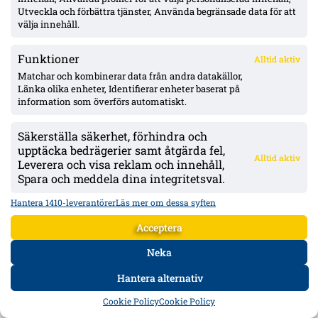
Djurgården lugnt i fönstret enligt Honkavaara – ”allt under kontroll”;
Utveckla och förbättra tjänster, Använda begränsade data för att
Tschoumy-Nana nära matchform, Asoro borta ”av en anledning”
välja innehåll.
Jani Honkavaara tonar ned mer aktivitet och lämnar
värvningsfrågorna till Maximilian Hahn. Hyllar Filip Manojlovic,
Funktioner
bekräftar att Daryl Tschoumy-Nana närmar sig – och förklarar Joel
Alltid aktiv
Asoros frånvaro med att han är borta "av en anledning".
Matchar och kombinerar data från andra datakällor,
Länka olika enheter, Identifierar enheter baserat på
information som överförs automatiskt.
Säkerställa säkerhet, förhindra och
upptäcka bedrägerier samt åtgärda fel,
Alltid aktiv
Leverera och visa reklam och innehåll,
Spara och meddela dina integritetsval.
Hantera 1410-leverantörer
Läs mer om dessa syften
Acceptera
Neka
VSK tar avstånd efter bengalkast i 0–6 mot Djurgården – polisen
Hantera alternativ
identifierar, tillträdesförbud kan följa
HEM
DATA
FORUM
DELA
Cookie Policy
Cookie Policy
Bengaler kastades in efter 5–0 och stoppade spelet i cirka 15 minuter.
VSK:s klubbchef Robin Hals markerar: "Det är inte okej" – polisen