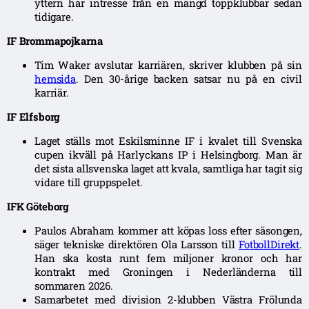
yttern har intresse från en mängd toppklubbar sedan
tidigare.
IF Brommapojkarna
Tim Waker avslutar karriären, skriver klubben på sin
hemsida
. Den 30-årige backen satsar nu på en civil
karriär.
IF Elfsborg
Laget ställs mot Eskilsminne IF i kvalet till Svenska
cupen ikväll på Harlyckans IP i Helsingborg. Man är
det sista allsvenska laget att kvala, samtliga har tagit sig
vidare till gruppspelet.
IFK Göteborg
Paulos Abraham kommer att köpas loss efter säsongen,
säger tekniske direktören Ola Larsson till
FotbollDirekt
.
Han ska kosta runt fem miljoner kronor och har
kontrakt med Groningen i Nederländerna till
sommaren 2026.
Samarbetet med division 2-klubben Västra Frölunda