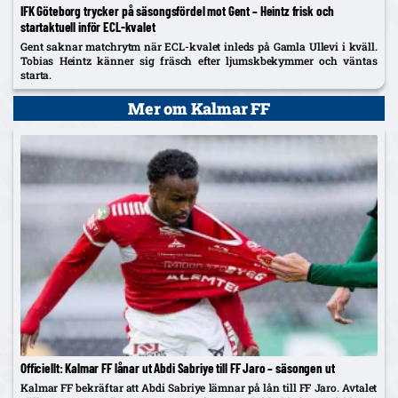
IFK Göteborg trycker på säsongsfördel mot Gent – Heintz frisk och
startaktuell inför ECL-kvalet
Gent saknar matchrytm när ECL-kvalet inleds på Gamla Ullevi i kväll.
Tobias Heintz känner sig fräsch efter ljumskbekymmer och väntas
starta.
Mer om Kalmar FF
Officiellt: Kalmar FF lånar ut Abdi Sabriye till FF Jaro – säsongen ut
Kalmar FF bekräftar att Abdi Sabriye lämnar på lån till FF Jaro. Avtalet