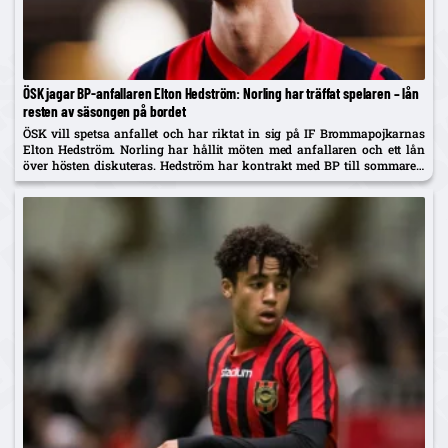
ÖSK jagar BP-anfallaren Elton Hedström: Norling har träffat spelaren – lån
resten av säsongen på bordet
ÖSK vill spetsa anfallet och har riktat in sig på IF Brommapojkarnas
Elton Hedström. Norling har hållit möten med anfallaren och ett lån
över hösten diskuteras. Hedström har kontrakt med BP till sommaren
2029 och uppges även vara på radarn...