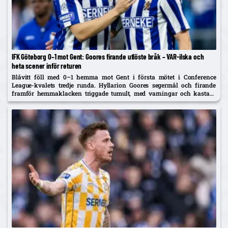
IFK Göteborg 0–1 mot Gent: Goores firande utlöste bråk – VAR-ilska och
heta scener inför returen
Blåvitt föll med 0–1 hemma mot Gent i första mötet i Conference
League-kvalets tredje runda. Hyllarion Goores segermål och firande
framför hemmaklacken triggade tumult, med varningar och kastade
föremål. Efter paus rasade IFK-spelare mot en tidig avblåsning trots
VAR –...