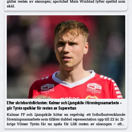
gäller resten av säsongen; sportchef Mats Winblad lyfter speltid som
skäl.
Efter skrivbordsförlusten: Kalmar och Ljungskile i föreningssamarbete –
gör Tyrén spelklar för resten av Superettan
Kalmar FF och Ljungskile hittar en regelväg: ett fotbollsutvecklande
föreningssamarbete som tillåter dubbel representation upp till 22 år. 21-
årige Vilmer Tyrén får nu spela för LSK resten av säsongen – efter
SvFF:s 3–0-beslut mot Sandviken.