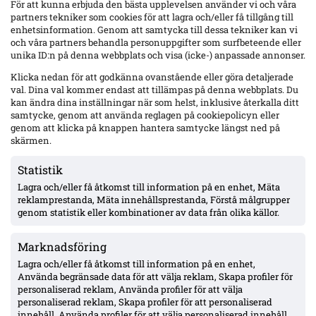
För att kunna erbjuda den bästa upplevelsen använder vi och våra
partners tekniker som cookies för att lagra och/eller få tillgång till
enhetsinformation. Genom att samtycka till dessa tekniker kan vi
och våra partners behandla personuppgifter som surfbeteende eller
Officiellt: Degerfors värvar Karim Boutera – kontrakt till sommaren 2030,
unika ID:n på denna webbplats och visa (icke-) anpassade annonser.
spelklar mot Malmö
Klicka nedan för att godkänna ovanstående eller göra detaljerade
Degerfors IF plockar in 20-årige fransk-algeriske anfallaren Karim
val. Dina val kommer endast att tillämpas på denna webbplats. Du
Boutera på ett långtidsavtal. Klart för spel redan på söndag mot Malmö.
kan ändra dina inställningar när som helst, inklusive återkalla ditt
Mer om Västerås SK
samtycke, genom att använda reglagen på cookiepolicyn eller
genom att klicka på knappen hantera samtycke längst ned på
skärmen.
Statistik
Lagra och/eller få åtkomst till information på en enhet, Mäta
reklamprestanda, Mäta innehållsprestanda, Förstå målgrupper
genom statistik eller kombinationer av data från olika källor.
Marknadsföring
Lagra och/eller få åtkomst till information på en enhet,
Använda begränsade data för att välja reklam, Skapa profiler för
personaliserad reklam, Använda profiler för att välja
personaliserad reklam, Skapa profiler för att personaliserad
innehåll, Använda profiler för att välja personaliserad innehåll,