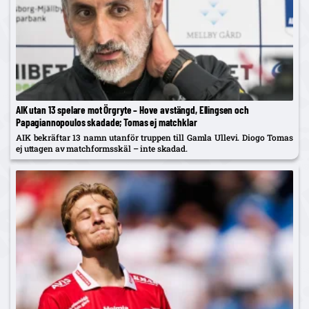
AIK utan 13 spelare mot Örgryte – Hove avstängd, Ellingsen och
Papagiannopoulos skadade; Tomas ej matchklar
AIK bekräftar 13 namn utanför truppen till Gamla Ullevi. Diogo Tomas
ej uttagen av matchformsskäl – inte skadad.