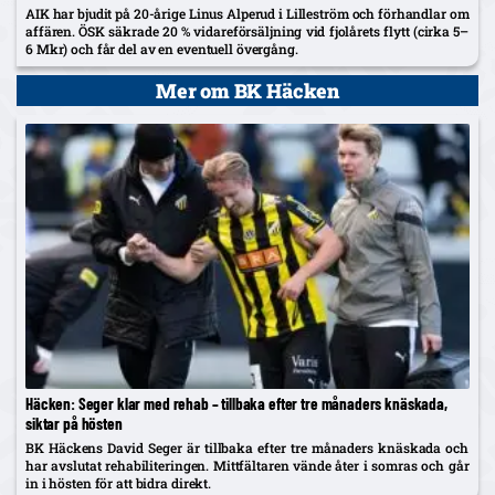
AIK har bjudit på 20-årige Linus Alperud i Lilleström och förhandlar om
affären. ÖSK säkrade 20 % vidareförsäljning vid fjolårets flytt (cirka 5–
6 Mkr) och får del av en eventuell övergång.
Mer om BK Häcken
Häcken: Seger klar med rehab – tillbaka efter tre månaders knäskada,
siktar på hösten
BK Häckens David Seger är tillbaka efter tre månaders knäskada och
har avslutat rehabiliteringen. Mittfältaren vände åter i somras och går
in i hösten för att bidra direkt.