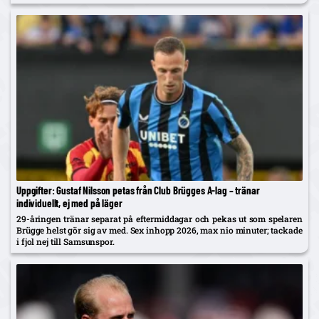
Uppgifter: Gustaf Nilsson petas från Club Brügges A-lag – tränar
individuellt, ej med på läger
29-åringen tränar separat på eftermiddagar och pekas ut som spelaren
Brügge helst gör sig av med. Sex inhopp 2026, max nio minuter; tackade
i fjol nej till Samsunspor.