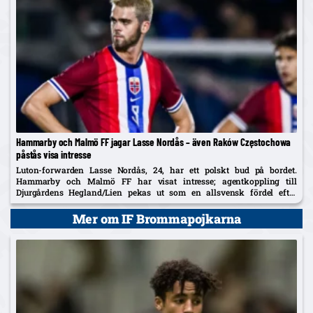
Hammarby och Malmö FF jagar Lasse Nordås – även Raków Częstochowa
påstås visa intresse
Luton-forwarden Lasse Nordås, 24, har ett polskt bud på bordet.
Hammarby och Malmö FF har visat intresse; agentkoppling till
Djurgårdens Hegland/Lien pekas ut som en allsvensk fördel efter
norrmannens succélån i Heerenveen.
Mer om IF Brommapojkarna