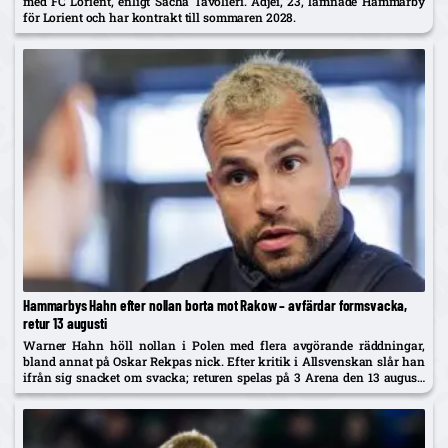
med FC Lorient, enligt Sacha Tavolieri. Adjei, 23, lämnade Hammarby
för Lorient och har kontrakt till sommaren 2028.
Hammarbys Hahn efter nollan borta mot Rakow – avfärdar formsvacka,
retur 13 augusti
Warner Hahn höll nollan i Polen med flera avgörande räddningar,
bland annat på Oskar Rekpas nick. Efter kritik i Allsvenskan slår han
ifrån sig snacket om svacka; returen spelas på 3 Arena den 13 augusti
och vinnaren går mot Žalgiris/Hajduk...