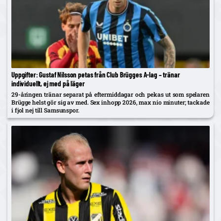
Uppgifter: Gustaf Nilsson petas från Club Brügges A-lag – tränar
individuellt, ej med på läger
29-åringen tränar separat på eftermiddagar och pekas ut som spelaren
Brügge helst gör sig av med. Sex inhopp 2026, max nio minuter; tackade
i fjol nej till Samsunspor.