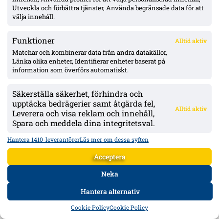
ligamatcher i år med sex hållna nollor och sitter på avtal till 2027.
Utveckla och förbättra tjänster, Använda begränsade data för att
välja innehåll.
Aktuellt
Funktioner
Alltid aktiv
Matchar och kombinerar data från andra datakällor,
Länka olika enheter, Identifierar enheter baserat på
information som överförs automatiskt.
Säkerställa säkerhet, förhindra och
upptäcka bedrägerier samt åtgärda fel,
Alltid aktiv
Leverera och visa reklam och innehåll,
Spara och meddela dina integritetsval.
Hantera 1410-leverantörer
Läs mer om dessa syften
Acceptera
Örgrytes Daniel Paulson utvisad mot AIK: ”Jag träffar inte låret” – AIK vann
4–3 på Gamla Ullevi
Neka
Direkt rött för sträckt ben mot AIK:s Dino Besirovic på Gamla Ullevi.
Öis-kaptenen Daniel Paulson säger att han inte träffade med dobbarna,
Hantera alternativ
tränaren kallar det ”lite billigt” och TV4-experten ser solklart rött om
det var träff.
HEM
DATA
FORUM
DELA
Cookie Policy
Cookie Policy