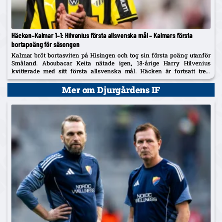
Häcken–Kalmar 1–1: Hilvenius första allsvenska mål – Kalmars första
bortapoäng för säsongen
Kalmar bröt bortasviten på Hisingen och tog sin första poäng utanför
Småland. Aboubacar Keita nätade igen, 18-årige Harry Hilvenius
kvitterade med sitt första allsvenska mål. Häcken är fortsatt trea,
Kalmar kliver upp på tionde plats.
Mer om Djurgårdens IF