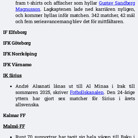
fram t-shirts och affischer som hyllar
Gustav Sandberg
Magnusson
. Lagkaptenen lade ned karriären nyligen,
och kommer hyllas inför matchen. 342 matcher, 42 mål
och fem serieavancemang blev det för mittfältaren.
IF Elfsborg
IFK Göteborg
IFK Norrköping
IFK Värnamo
IK Sirius
André Alsanati lånas ut till Al Minaa i Irak till
sommaren 2025, skriver
Fotbollskanalen
. Den 24-årige
yttern har gjort sex matcher för Sirius i årets
allsvenska.
Kalmar FF
Malmö FF
Runt 70 supportrar har tagit sig hela vägen till Baku i