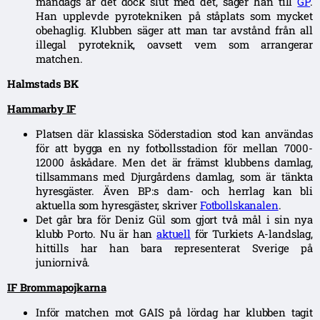
måndags är det dock slut med det, säger han till
GP
.
Han upplevde pyrotekniken på ståplats som mycket
obehaglig. Klubben säger att man tar avstånd från all
illegal pyroteknik, oavsett vem som arrangerar
matchen.
Halmstads BK
Hammarby IF
Platsen där klassiska Söderstadion stod kan användas
för att bygga en ny fotbollsstadion för mellan 7000-
12000 åskådare. Men det är främst klubbens damlag,
tillsammans med Djurgårdens damlag, som är tänkta
hyresgäster. Även BP:s dam- och herrlag kan bli
aktuella som hyresgäster, skriver
Fotbollskanalen
.
Det går bra för Deniz Gül som gjort två mål i sin nya
klubb Porto. Nu är han
aktuell
för Turkiets A-landslag,
hittills har han bara representerat Sverige på
juniornivå.
IF Brommapojkarna
Inför matchen mot GAIS på lördag har klubben tagit