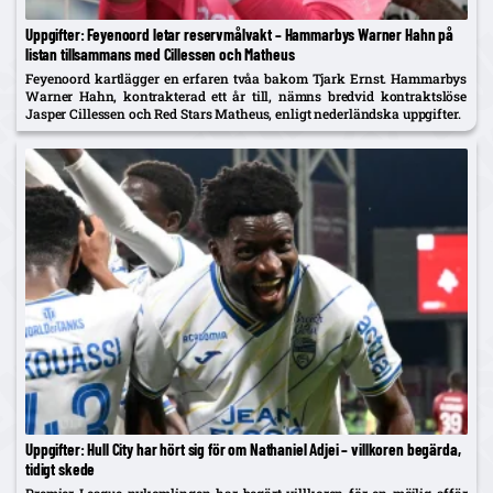
Uppgifter: Feyenoord letar reservmålvakt – Hammarbys Warner Hahn på
listan tillsammans med Cillessen och Matheus
Feyenoord kartlägger en erfaren tvåa bakom Tjark Ernst. Hammarbys
Warner Hahn, kontrakterad ett år till, nämns bredvid kontraktslöse
Jasper Cillessen och Red Stars Matheus, enligt nederländska uppgifter.
Uppgifter: Hull City har hört sig för om Nathaniel Adjei – villkoren begärda,
tidigt skede
Premier League-nykomlingen har begärt villkoren för en möjlig affär