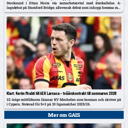
Stocksund i Ettan Norra via samarbetsavtal med återkallelse. A-
lagsdebut på Stamford Bridge; allsvensk debut som inhopp hemma mot
Brommapojkarna i år.
Klart: Kerim Mrabti till AEK Larnaca – tvåårskontrakt till sommaren 2028
32-årige mittfältaren lämnar KV Mechelen som bosman och skriver på
i Cypern. Noterad för 5+3 på 33 ligamatcher 2025/26.
Mer om GAIS