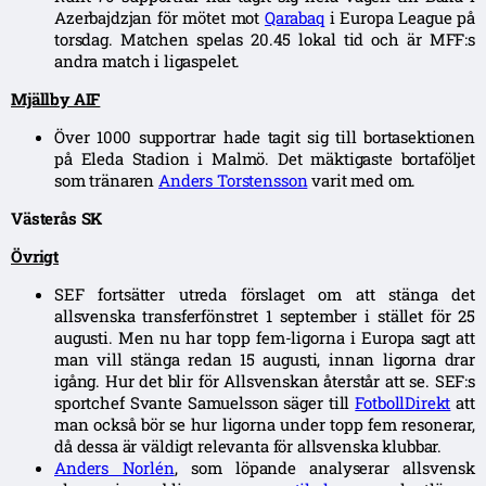
Azerbajdzjan för mötet mot
Qarabaq
i Europa League på
torsdag. Matchen spelas 20.45 lokal tid och är MFF:s
andra match i ligaspelet.
Mjällby AIF
Över 1000 supportrar hade tagit sig till bortasektionen
på Eleda Stadion i Malmö. Det mäktigaste bortaföljet
som tränaren
Anders Torstensson
varit med om.
Västerås SK
Övrigt
SEF fortsätter utreda förslaget om att stänga det
allsvenska transferfönstret 1 september i stället för 25
augusti. Men nu har topp fem-ligorna i Europa sagt att
man vill stänga redan 15 augusti, innan ligorna drar
igång. Hur det blir för Allsvenskan återstår att se. SEF:s
sportchef Svante Samuelsson säger till
FotbollDirekt
att
man också bör se hur ligorna under topp fem resonerar,
då dessa är väldigt relevanta för allsvenska klubbar.
Anders Norlén
, som löpande analyserar allsvensk