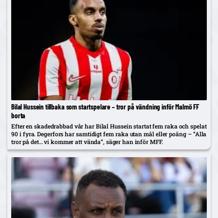
Bilal Hussein tillbaka som startspelare – tror på vändning inför Malmö FF
borta
Efter en skadedrabbad vår har Bilal Hussein startat fem raka och spelat
90 i fyra. Degerfors har samtidigt fem raka utan mål eller poäng – ”Alla
tror på det… vi kommer att vända”, säger han inför MFF.