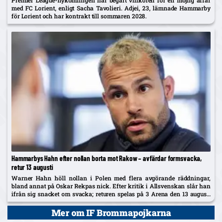
med FC Lorient, enligt Sacha Tavolieri. Adjei, 23, lämnade Hammarby
för Lorient och har kontrakt till sommaren 2028.
Hammarbys Hahn efter nollan borta mot Rakow – avfärdar formsvacka,
retur 13 augusti
Warner Hahn höll nollan i Polen med flera avgörande räddningar,
bland annat på Oskar Rekpas nick. Efter kritik i Allsvenskan slår han
ifrån sig snacket om svacka; returen spelas på 3 Arena den 13 augusti
och vinnaren går mot Žalgiris/Hajduk...
Mer om IF Brommapojkarna