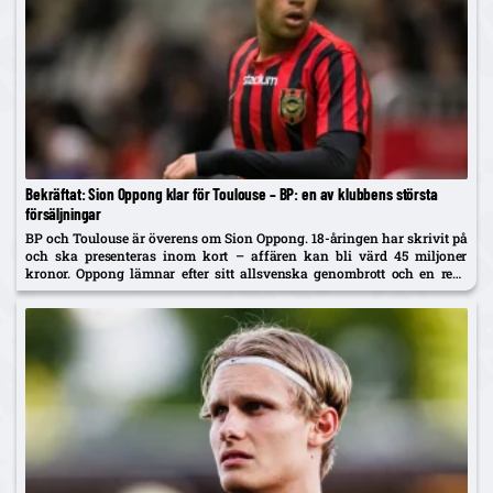
Bekräftat: Sion Oppong klar för Toulouse – BP: en av klubbens största
försäljningar
BP och Toulouse är överens om Sion Oppong. 18-åringen har skrivit på
och ska presenteras inom kort – affären kan bli värd 45 miljoner
kronor. Oppong lämnar efter sitt allsvenska genombrott och en resa
som började i BP som fyraåring.