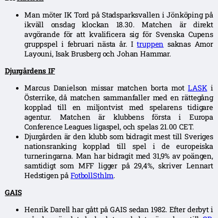
Man möter IK Tord på Stadsparksvallen i Jönköping på
ikväll onsdag klockan 18.30. Matchen är direkt
avgörande för att kvalificera sig för Svenska Cupens
gruppspel i februari nästa år. I
truppen
saknas Amor
Layouni, Isak Brusberg och Johan Hammar.
Djurgårdens IF
Marcus Danielson missar matchen borta mot
LASK
i
Österrike, då matchen sammanfaller med en rättegång
kopplad till en miljontvist med spelarens tidigare
agentur. Matchen är klubbens första i Europa
Conference Leagues ligaspel, och spelas 21.00 CET.
Djurgården är den klubb som bidragit mest till Sveriges
nationsranking kopplad till spel i de europeiska
turneringarna. Man har bidragit med 31,9% av poängen,
samtidigt som MFF ligger på 29,4%, skriver Lennart
Hedstigen på
FotbollSthlm
.
GAIS
Henrik Darell har gått på GAIS sedan 1982. Efter derbyt i