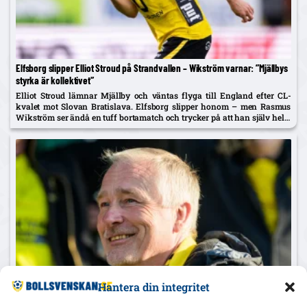
Elfsborg slipper Elliot Stroud på Strandvallen – Wikström varnar: ”Mjällbys
styrka är kollektivet”
Elliot Stroud lämnar Mjällby och väntas flyga till England efter CL-
kvalet mot Slovan Bratislava. Elfsborg slipper honom – men Rasmus
Wikström ser ändå en tuff bortamatch och trycker på att han själv helst
spelar mittback.
Hantera din integritet