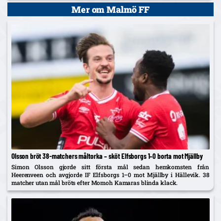
Mer om Malmö FF
Olsson bröt 38-matchers måltorka – sköt Elfsborgs 1–0 borta mot Mjällby
Simon Olsson gjorde sitt första mål sedan hemkomsten från
Heerenveen och avgjorde IF Elfsborgs 1–0 mot Mjällby i Hällevik. 38
matcher utan mål bröts efter Momoh Kamaras blinda klack.