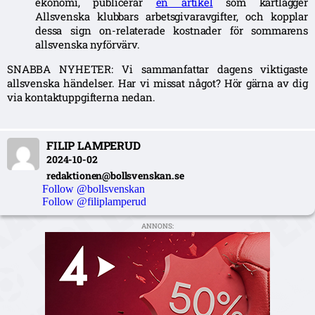
ekonomi, publicerar
en artikel
som kartlägger
Allsvenska klubbars arbetsgivaravgifter, och kopplar
dessa sign on-relaterade kostnader för sommarens
allsvenska nyförvärv.
SNABBA NYHETER: Vi sammanfattar dagens viktigaste
allsvenska händelser. Har vi missat något? Hör gärna av dig
via kontaktuppgifterna nedan.
FILIP LAMPERUD
2024-10-02
redaktionen@bollsvenskan.se
Follow @bollsvenskan
Follow @filiplamperud
ANNONS: