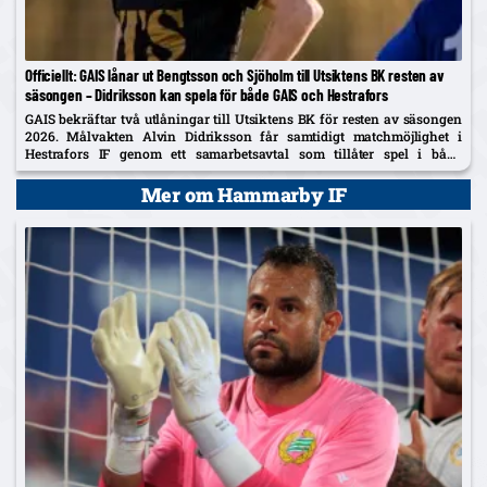
Officiellt: GAIS lånar ut Bengtsson och Sjöholm till Utsiktens BK resten av
säsongen – Didriksson kan spela för både GAIS och Hestrafors
GAIS bekräftar två utlåningar till Utsiktens BK för resten av säsongen
2026. Målvakten Alvin Didriksson får samtidigt matchmöjlighet i
Hestrafors IF genom ett samarbetsavtal som tillåter spel i båda
klubbarna.
Mer om Hammarby IF