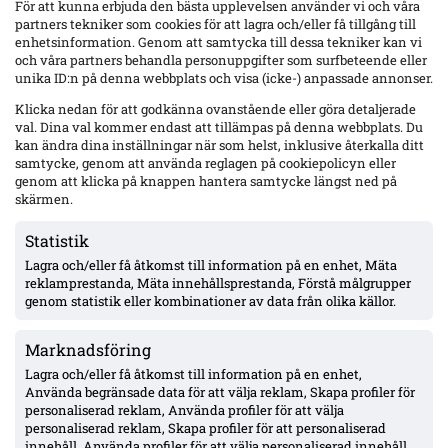
För att kunna erbjuda den bästa upplevelsen använder vi och våra
partners tekniker som cookies för att lagra och/eller få tillgång till
Mjällby mot rekordresultat – 56 mkr eget kapital; ”Allsvenskan är vårt
enhetsinformation. Genom att samtycka till dessa tekniker kan vi
’bread & butter'”
och våra partners behandla personuppgifter som surfbeteende eller
Ordföranden Jan Sjöblom flaggar för rekordresultat och en stark kassa
unika ID:n på denna webbplats och visa (icke-) anpassade annonser.
i Mjällby. Samtidigt: formsvacka, dubbla mittfältsavstängningar inför
Elfsborg och avgörande CL-kvalretur mot Slovan Bratislava på tisdag.
Klicka nedan för att godkänna ovanstående eller göra detaljerade
val. Dina val kommer endast att tillämpas på denna webbplats. Du
kan ändra dina inställningar när som helst, inklusive återkalla ditt
samtycke, genom att använda reglagen på cookiepolicyn eller
genom att klicka på knappen hantera samtycke längst ned på
skärmen.
Statistik
Lagra och/eller få åtkomst till information på en enhet, Mäta
reklamprestanda, Mäta innehållsprestanda, Förstå målgrupper
genom statistik eller kombinationer av data från olika källor.
Marknadsföring
Lagra och/eller få åtkomst till information på en enhet,
Använda begränsade data för att välja reklam, Skapa profiler för
Uppgifter: Mjällby budar på Sebastian Hansen (Odds BK) – kontrakt till 2027
personaliserad reklam, Använda profiler för att välja
Två norska medier uppger att Mjällby AIF har lagt bud på 19-årige
personaliserad reklam, Skapa profiler för att personaliserad
målvakten Sebastian Hansen i Odds BK. Hansen har spelat 16
innehåll, Använda profiler för att välja personaliserad innehåll,