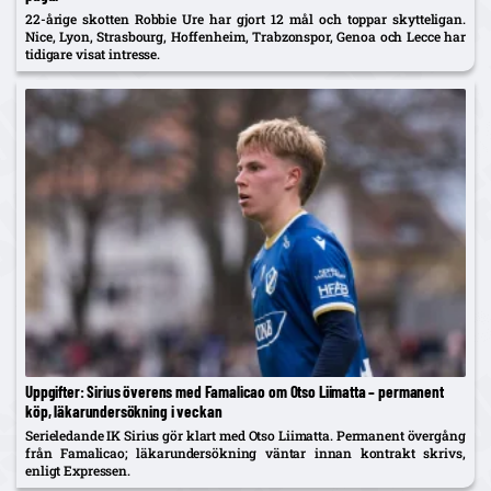
22-årige skotten Robbie Ure har gjort 12 mål och toppar skytteligan.
Nice, Lyon, Strasbourg, Hoffenheim, Trabzonspor, Genoa och Lecce har
tidigare visat intresse.
Uppgifter: Sirius överens med Famalicao om Otso Liimatta – permanent
köp, läkarundersökning i veckan
Serieledande IK Sirius gör klart med Otso Liimatta. Permanent övergång
från Famalicao; läkarundersökning väntar innan kontrakt skrivs,
enligt Expressen.