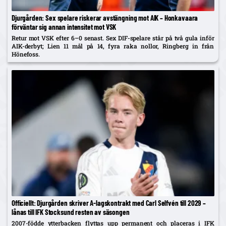
Djurgården: Sex spelare riskerar avstängning mot AIK – Honkavaara
förväntar sig annan intensitet mot VSK
Retur mot VSK efter 6–0 senast. Sex DIF-spelare står på två gula inför
AIK-derbyt; Lien 11 mål på 14, fyra raka nollor, Ringberg in från
Hönefoss.
Officiellt: Djurgården skriver A-lagskontrakt med Carl Selfvén till 2029 –
lånas till IFK Stocksund resten av säsongen
2007-födde ytterbacken flyttas upp permanent och placeras i IFK