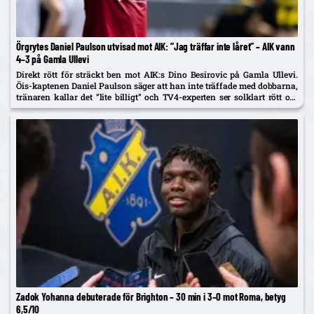
Örgrytes Daniel Paulson utvisad mot AIK: ”Jag träffar inte låret” – AIK vann
4–3 på Gamla Ullevi
Direkt rött för sträckt ben mot AIK:s Dino Besirovic på Gamla Ullevi.
Öis-kaptenen Daniel Paulson säger att han inte träffade med dobbarna,
tränaren kallar det ”lite billigt” och TV4-experten ser solklart rött om
det var träff.
Zadok Yohanna debuterade för Brighton – 30 min i 3–0 mot Roma, betyg
6,5/10