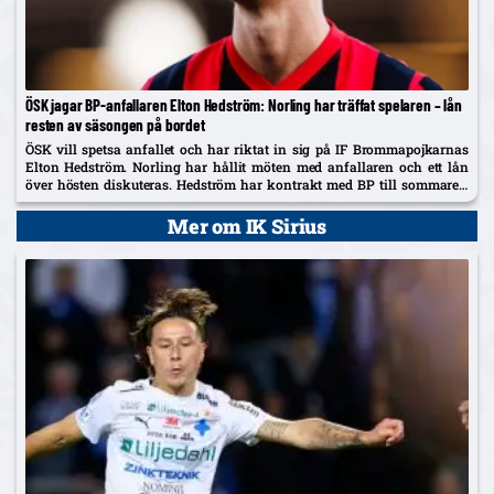
ÖSK jagar BP-anfallaren Elton Hedström: Norling har träffat spelaren – lån
resten av säsongen på bordet
ÖSK vill spetsa anfallet och har riktat in sig på IF Brommapojkarnas
Elton Hedström. Norling har hållit möten med anfallaren och ett lån
över hösten diskuteras. Hedström har kontrakt med BP till sommaren
2029 och uppges även vara på radarn...
Mer om IK Sirius