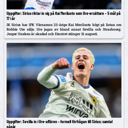
Uppgifter: Sirius riktar in sig på Kai Meriluoto som Ure-ersättare – 5 mål på
17 i år
IK Sirius har IFK Värnamos 23-årige Kai Meriluoto högt på listan om
Robbie Ure säljs. Ure jagas av bland annat Sevilla och Strasbourg;
Jesper Uneken är skadad och fönstret stänger 31 augusti.
Uppgifter: Sevilla in i Ure-affären – formell förfrågan till Sirius; samtal
pågår