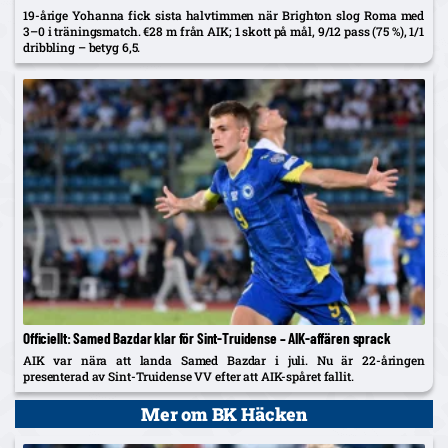
19-årige Yohanna fick sista halvtimmen när Brighton slog Roma med
3–0 i träningsmatch. €28 m från AIK; 1 skott på mål, 9/12 pass (75 %), 1/1
dribbling – betyg 6,5.
Officiellt: Samed Bazdar klar för Sint-Truidense – AIK-affären sprack
AIK var nära att landa Samed Bazdar i juli. Nu är 22-åringen
presenterad av Sint-Truidense VV efter att AIK-spåret fallit.
Mer om BK Häcken